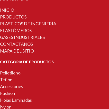
INICIO
PRODUCTOS
PLASTICOS DE INGENIERÍA
ELASTÓMEROS
GASES INDUSTRIALES
CONTACTANOS
MAPA DEL SITIO
CATEGORIA DE PRODUCTOS
Polietileno
Teflón
Accessories
Fashion
Hojas Laminadas
Nylon