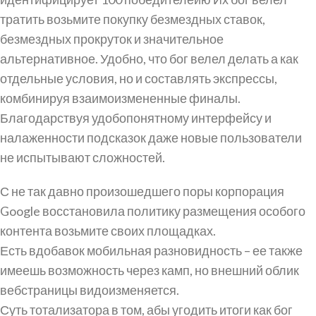
тратить возьмите покупку безмездных ставок,
безмездных прокруток и значительное
альтернативное. Удобно, что бог велел делать а как
отдельные условия, но и составлять экспрессы,
комбинируя взаимоизмененные финалы.
Благодарствуя удобопонятному интерфейсу и
налаженности подсказок даже новые пользователи
не испытывают сложностей.
С не так давно произошедшего поры корпорация
Google восстановила политику размещения особого
контента возьмите своих площадках.
Есть вдобавок мобильная разновидность – ее также
имеешь возможность через камп, но внешний облик
вебстраницы видоизменяется.
Суть тотализатора в том, абы угодить итоги как бог