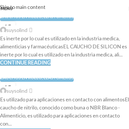
Skip to main content
MENU
CAUCHOS EN ROLLO
,
ELASTÓMEROS
15
suysolind
OCT
Es inerte por lo cual es utilizado en la industria medica,
alimenticias y farmacéuticasEL CAUCHO DE SILICON es
inerte por lo cual es utilizado en la industria medica, ali...
CONTINUE READING
CAUCHOS EN ROLLO
,
ELASTÓMEROS
15
suysolind
OCT
Es utilizado para aplicaciones en contacto con alimentosEl
caucho de nitrilo, conocido como buna o NBR Blanco -
Alimenticio, es utilizado para aplicaciones en contacto
con...