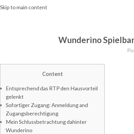
Skip to main content
Wunderino Spielban
Po
Content
Entsprechend das RTP den Hausvorteil
gelenkt
Sofortiger Zugang: Anmeldung and
Zugangsberechtigung
Mein Schlussbetrachtung dahinter
Wunderino