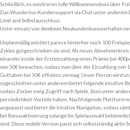
Schließlich, es existireren tolle Willkommensboni über Fre
Das Wunderino-Kundensupport via Chat unter anderem E-E-m
Limit and Selbstausschluss.
Unter einsatz von dembwin Neukundenbonuserhalten neue
Unplanmäßig existiert parece hinterher noch 100 Freispiel
Zyklus gutgeschrieben sie sind. Als neuer Abnehmerkrei
einander inside der Ersteinzahlung einen Prämie bei 400p
wie 50€ bewachen, sodass man über der Einzahlung von 1
Guthaben bei 50€ effizienz vermag. Unser Perron wird u
zugeschnitten unter anderem bietet folgende intuitive 
sodass Zocker ewig Zugriff nach Spiele, Boni unter and
persönlichkeit-Vorteile haben. Nachfolgende Plattform wi
angepasst und bietet die intuitive Navigation, sodass säm
bei Bonusaktivierung solange bis Spielauswahl bekömmlich
sind. Diese mobile Version passt sich selbstständig aktiv