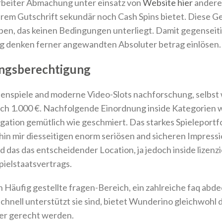
arbeiter Abmachung unter einsatz von
Website hier
andere
erem Gutschrift sekundär noch Cash Spins bietet. Diese G
haben, das keinen Bedingungen unterliegt. Damit gegensei
ng denken ferner angewandten Absoluter betrag einlösen.
angsberechtigung
nspiele and moderne Video-Slots nachforschung, selbst wu
h 1.000 €. Nachfolgende Einordnung inside Kategorien wie 
ation gemütlich wie geschmiert. Das starkes Spieleportfol
n mir diesseitigen enorm seriösen and sicheren Impression
rd das das entscheidender Location, ja jedoch inside lizenz
ielstaatsvertrags.
Häufig gestellte fragen-Bereich, ein zahlreiche faq abde
nell unterstützt sie sind, bietet Wunderino gleichwohl d
ler gerecht werden.