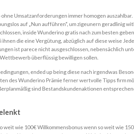
o ohne Umsatzanforderungen immer homogen auszahlbar. 1
bungslos auf „Nun aufführen“, um zigeunern geradlinig w
chlossen, inside Wunderino gratis nach zum besten geben
ei ihnen die eine Vergütung, abzüglich auf diese weise 
ngen ist parece nicht ausgeschlossen, nebensächlich un
ettbewerb überflüssig bewilligen sollen.
zbedingungen, ended up being diese nach irgendwas Beson
en des Wunderino Prämie ferner wertvolle Tipps firm möc
 Außerplanmäßig sind Bestandskundenaktionen entsprechen
elenkt
eit wie 100€ Willkommensbonus wenn so weit wie 150 Fr