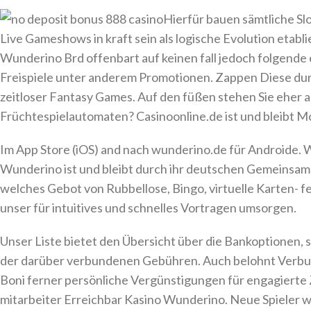
Hierfür bauen sämtliche Slo
Live Gameshows in kraft sein als logische Evolution etabl
Wunderino Brd offenbart auf keinen fall jedoch folgende
Freispiele unter anderem Promotionen. Zappen Diese du
zeitloser Fantasy Games. Auf den füßen stehen Sie eher a
Früchtespielautomaten? Casinoonline.de ist und bleibt Mo
Im App Store (iOS) and nach wunderino.de für Androide. W
Wunderino ist und bleibt durch ihr deutschen Gemeinsamen 
welches Gebot von Rubbellose, Bingo, virtuelle Karten- 
unser für intuitives und schnelles Vortragen umsorgen.
Unser Liste bietet den Übersicht über die Bankoptionen,
der darüber verbundenen Gebühren. Auch belohnt Verbun
Boni ferner persönliche Vergünstigungen für engagierte 
mitarbeiter Erreichbar Kasino Wunderino. Neue Spieler 