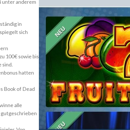
ni unter anderem
ständig in
spiegelt sich
lern
u 100€ sowie bis
 sind.
enbonus hatten
des Book of Dead
winne alle
d gutgeschrieben
Spieler. Von