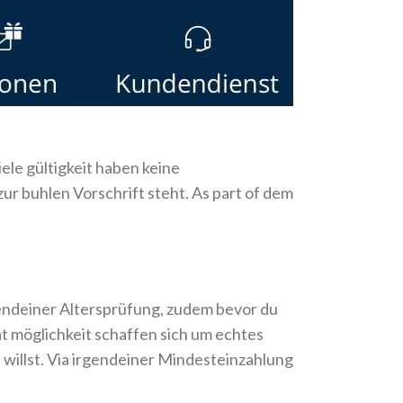
ele gültigkeit haben keine
r buhlen Vorschrift steht. As part of dem
gendeiner Altersprüfung, zudem bevor du
t möglichkeit schaffen sich um echtes
 willst. Via irgendeiner Mindesteinzahlung