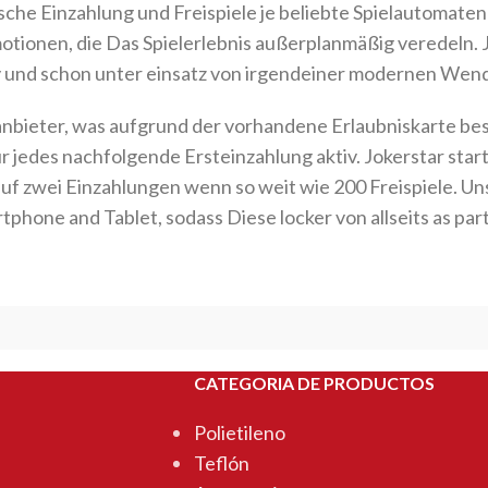
che Einzahlung und Freispiele je beliebte Spielautomaten
tionen, die Das Spielerlebnis außerplanmäßig veredeln. J
lay und schon unter einsatz von irgendeiner modernen Wend
bieter, was aufgrund der vorhandene Erlaubniskarte bestä
r jedes nachfolgende Ersteinzahlung aktiv. Jokerstar sta
uf zwei Einzahlungen wenn so weit wie 200 Freispiele. Un
hone and Tablet, sodass Diese locker von allseits as par
CATEGORIA DE PRODUCTOS
Polietileno
Teflón