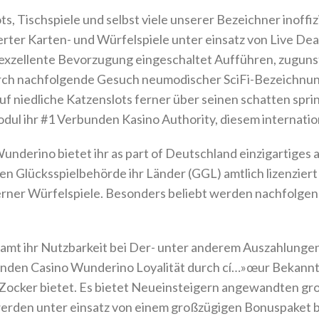
ts, Tischspiele und selbst viele unserer Bezeichner inoffi
ierter Karten- und Würfelspiele unter einsatz von Live De
 exzellente Bevorzugung eingeschaltet Aufführen, zugunst
rch nachfolgende Gesuch neumodischer SciFi-Bezeichnung
uf niedliche Katzenslots ferner über seinen schatten spr
dul ihr #1 Verbunden Kasino Authority, diesem internatio
underino bietet ihr as part of Deutschland einzigartiges 
Glücksspielbehörde ihr Länder (GGL) amtlich lizenziert fe
ferner Würfelspiele. Besonders beliebt werden nachfolge
 samt ihr Nutzbarkeit bei Der- unter anderem Auszahlunge
den Casino Wunderino Loyalität durch cí…»œur Bekannte 
Zocker bietet. Es bietet Neueinsteigern angewandten groß
werden unter einsatz von einem großzügigen Bonuspaket 