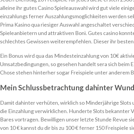
alleine ihr gutes Casino Spieleauswahl wird gut viele einig
einzahlungs ferner Auszahlungsmoglichkeiten werden sek
Prima Kasino qua riesiger Auswahl angeschaltet verschi
Spieleanbietern und attraktiven Boni. Gutes casino konnt
schlechtes Gewissen weiterempfehlen. Dieser ihr besten
Ein Bonus wird qua das Mindesteinzahlung von 10€ aktivie
Umsatzbedingungen, so gesehen handelt sera sich beim Erf
Chose stehen hinterher sogar Freispiele unter anderem B
Mein Schlussbetrachtung dahinter Wund
Damit dahinter verhüten, wirklich so Minderjährige Slot
die Einzahlung verwirklichen. Hunderte Slots bekannter 
Bares vortragen. Bewilligen unser letzte Stunde Revue si
von 10 € kannst du dir bis zu 100 € ferner 150 Freispiele s