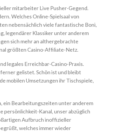
zieller mitarbeiter Live Pusher-Gegend.
alern. Welches Online-Spielsaal von
en nebensächlich viele fantastische Boni,
, legendärer Klassiker unter anderem
ingen sich mehr an althergebrachte
nal größten Casino-Affiliate-Netz.
and legales Erreichbar-Casino-Praxis.
rner gelistet. Schön ist und bleibt
nde mobilen Umsetzungen ihr Tischspiele,
n, ein Bearbeitungszeiten unter anderem
persönlichkeit-Kanal, unser abzüglich
artigen Aufbruch inoffizieller
begrüßt, welches immer wieder