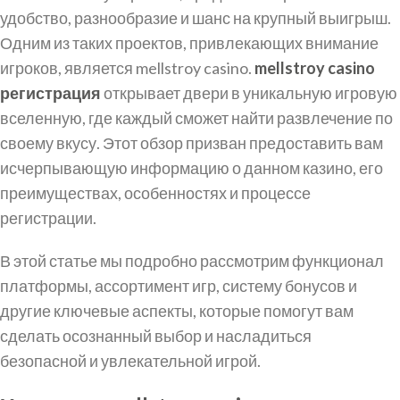
удобство, разнообразие и шанс на крупный выигрыш.
Одним из таких проектов, привлекающих внимание
игроков, является mellstroy casino.
mellstroy casino
регистрация
открывает двери в уникальную игровую
вселенную, где каждый сможет найти развлечение по
своему вкусу. Этот обзор призван предоставить вам
исчерпывающую информацию о данном казино, его
преимуществах, особенностях и процессе
регистрации.
В этой статье мы подробно рассмотрим функционал
платформы, ассортимент игр, систему бонусов и
другие ключевые аспекты, которые помогут вам
сделать осознанный выбор и насладиться
безопасной и увлекательной игрой.