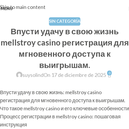
Skip to main content
MENU
SIN CATEGORÍA
Впусти удачу в свою жизнь
mellstroy casino регистрация для
мгновенного доступа к
выигрышам.
0
suysolind
On 17 de diciembre de 2025
Впусти удачу в свою жизнь: mellstroy casino
регистрация для мгновенного доступа к выигрышам.
Что такое mellstroy casino и его ключевые особенности
Процесс регистрации в mellstroy casino: пошаговая
инструкция