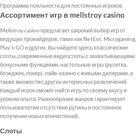
Программа лояльности для постоянных игроков
Ассортимент игр в mellstroy casino
Mellstroy casino предлагает широкий выбор игр от
ведущих провайдеров, таких как NetEnt, Microgaming,
Play’n GO и других. Вы найдете здесь классические
слоты, современные видеослоты с захватывающими
бонусными функциями, настольные игры (рулетка,
блэкджек, покер), лайв-казино с живыми дилерами, а
также множество других интересных развлечений.
Каждый игрок сможет найти игру по своему вкусу и
уровню опыта. Разнообразие жанров гарантирует
пользователям отсутствие рутины и постоянное
получение новых впечатлений.
Слоты