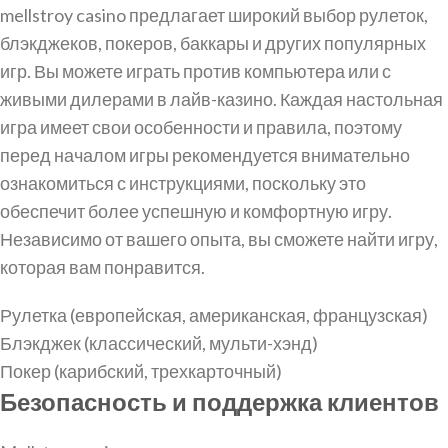
mellstroy casino предлагает широкий выбор рулеток,
блэкджеков, покеров, баккары и других популярных
игр. Вы можете играть против компьютера или с
живыми дилерами в лайв-казино. Каждая настольная
игра имеет свои особенности и правила, поэтому
перед началом игры рекомендуется внимательно
ознакомиться с инструкциями, поскольку это
обеспечит более успешную и комфортную игру.
Независимо от вашего опыта, вы сможете найти игру,
которая вам понравится.
Рулетка (европейская, американская, французская)
Блэкджек (классический, мульти-хэнд)
Покер (карибский, трехкарточный)
Безопасность и поддержка клиентов