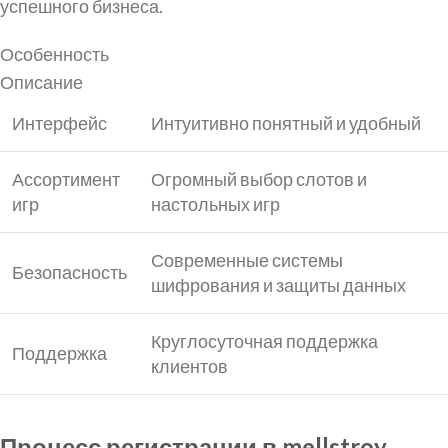
успешного бизнеса.
Особенность
Описание
Интерфейс
Интуитивно понятный и удобный
Ассортимент
Огромный выбор слотов и
игр
настольных игр
Современные системы
Безопасность
шифрования и защиты данных
Круглосуточная поддержка
Поддержка
клиентов
Процесс регистрации в mellstroy