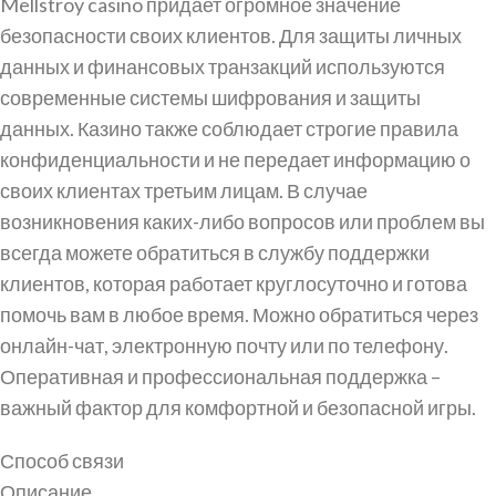
Mellstroy casino придает огромное значение
безопасности своих клиентов. Для защиты личных
данных и финансовых транзакций используются
современные системы шифрования и защиты
данных. Казино также соблюдает строгие правила
конфиденциальности и не передает информацию о
своих клиентах третьим лицам. В случае
возникновения каких-либо вопросов или проблем вы
всегда можете обратиться в службу поддержки
клиентов, которая работает круглосуточно и готова
помочь вам в любое время. Можно обратиться через
онлайн-чат, электронную почту или по телефону.
Оперативная и профессиональная поддержка –
важный фактор для комфортной и безопасной игры.
Способ связи
Описание