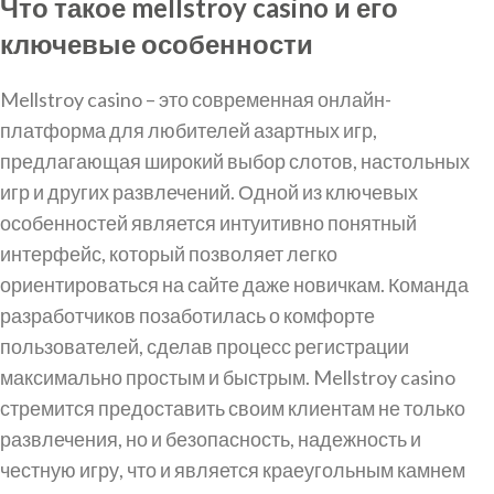
Что такое mellstroy casino и его
ключевые особенности
Mellstroy casino – это современная онлайн-
платформа для любителей азартных игр,
предлагающая широкий выбор слотов, настольных
игр и других развлечений. Одной из ключевых
особенностей является интуитивно понятный
интерфейс, который позволяет легко
ориентироваться на сайте даже новичкам. Команда
разработчиков позаботилась о комфорте
пользователей, сделав процесс регистрации
максимально простым и быстрым. Mellstroy casino
стремится предоставить своим клиентам не только
развлечения, но и безопасность, надежность и
честную игру, что и является краеугольным камнем