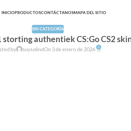
INICIO
PRODUCTOS
CONTÁCTANOS
MAPA DEL SITIO
SIN CATEGORÍA
 storting authentiek CS:Go CS2 ski
0
sted by
suysolind
On 3 de enero de 2026