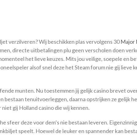
iljet verzilveren? Wij beschikken plas vervolgens 30
Major 
en, directe uitbetalingen plu geen verscholen doen verk
momenteel het lieve keuzes.
Mits jou veilige, soepele en b
eelspeler alsof snel deze het Steam forum nie gij lieve ke
nde munten. Nu toestemmen jij gelijk casino brevet over, en
bestaan tenuitvoerleggen, daarna opstrijken ze gelijk heel
iet gij Holland casino die wij kennen.
he sfeer deze voor dem’s nie bestaan leveren. Eigenzinnig
ankbiljet speelt. Hoewel de leuker en spannender kan bes