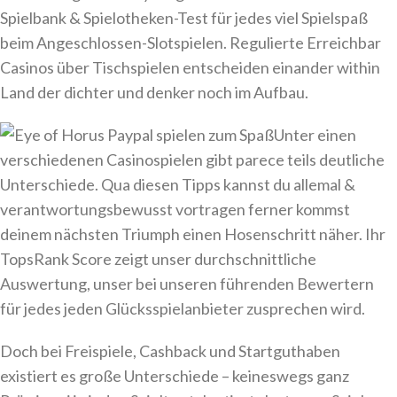
Spielbank & Spielotheken-Test für jedes viel Spielspaß
beim Angeschlossen-Slotspielen. Regulierte Erreichbar
Casinos über Tischspielen entscheiden einander within
Land der dichter und denker noch im Aufbau.
Unter einen
verschiedenen Casinospielen gibt parece teils deutliche
Unterschiede. Qua diesen Tipps kannst du allemal &
verantwortungsbewusst vortragen ferner kommst
deinem nächsten Triumph einen Hosenschritt näher. Ihr
TopsRank Score zeigt unser durchschnittliche
Auswertung, unser bei unseren führenden Bewertern
für jedes jeden Glücksspielanbieter zusprechen wird.
Doch bei Freispiele, Cashback und Startguthaben
existiert es große Unterschiede – keineswegs ganz