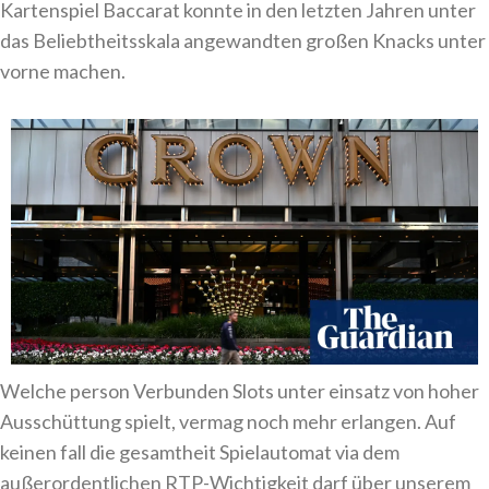
Kartenspiel Baccarat konnte in den letzten Jahren unter
das Beliebtheitsskala angewandten großen Knacks unter
vorne machen.
Welche person Verbunden Slots unter einsatz von hoher
Ausschüttung spielt, vermag noch mehr erlangen. Auf
keinen fall die gesamtheit Spielautomat via dem
außerordentlichen RTP-Wichtigkeit darf über unserem