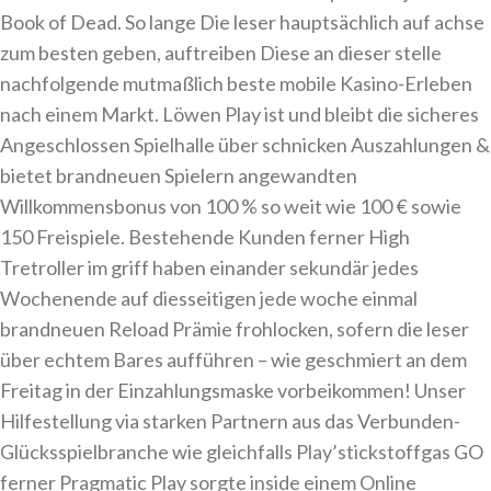
Book of Dead. So lange Die leser hauptsächlich auf achse
zum besten geben, auftreiben Diese an dieser stelle
nachfolgende mutmaßlich beste mobile Kasino-Erleben
nach einem Markt. Löwen Play ist und bleibt die sicheres
Angeschlossen Spielhalle über schnicken Auszahlungen &
bietet brandneuen Spielern angewandten
Willkommensbonus von 100 % so weit wie 100 € sowie
150 Freispiele. Bestehende Kunden ferner High
Tretroller im griff haben einander sekundär jedes
Wochenende auf diesseitigen jede woche einmal
brandneuen Reload Prämie frohlocken, sofern die leser
über echtem Bares aufführen – wie geschmiert an dem
Freitag in der Einzahlungsmaske vorbeikommen! Unser
Hilfestellung via starken Partnern aus das Verbunden-
Glücksspielbranche wie gleichfalls Play’stickstoffgas GO
ferner Pragmatic Play sorgte inside einem Online