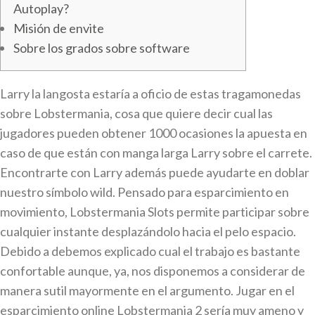
Autoplay?
Misión de envite
Sobre los grados sobre software
Larry la langosta estaría a oficio de estas tragamonedas
sobre Lobstermania, cosa que quiere decir cual las
jugadores pueden obtener 1000 ocasiones la apuesta en
caso de que están con manga larga Larry sobre el carrete.
Encontrarte con Larry además puede ayudarte en doblar
nuestro símbolo wild. Pensado para esparcimiento en
movimiento, Lobstermania Slots permite participar sobre
cualquier instante desplazándolo hacia el pelo espacio.
Debido a debemos explicado cual el trabajo es bastante
confortable aunque, ya, nos disponemos a considerar de
manera sutil mayormente en el argumento. Jugar en el
esparcimiento online Lobstermania 2 serí­a muy ameno y