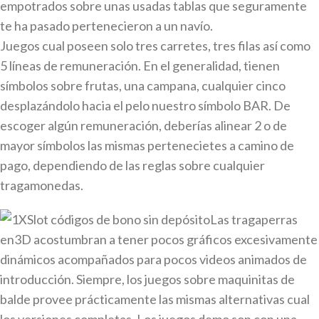
empotrados sobre unas usadas tablas que seguramente
te ha pasado pertenecieron a un navío.
Juegos cual poseen solo tres carretes, tres filas así­ como
5 líneas de remuneración. En el generalidad, tienen
símbolos sobre frutas, una campana, cualquier cinco
desplazándolo hacia el pelo nuestro símbolo BAR. De
escoger algún remuneración, deberías alinear 2 o de
mayor símbolos las mismas pertenecietes a camino de
pago, dependiendo de las reglas sobre cualquier
tragamonedas.
Las tragaperras
en3D acostumbran a tener pocos gráficos excesivamente
dinámicos acompañados para pocos videos animados de
introducción. Siempre, los juegos sobre maquinitas de
balde provee prácticamente las mismas alternativas cual