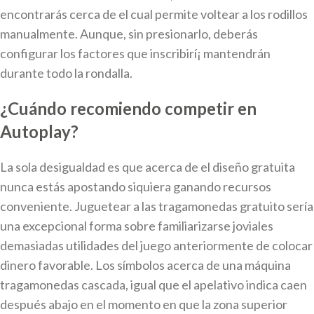
encontrarás cerca de el cual permite voltear a los rodillos
manualmente. Aunque, sin presionarlo, deberás
configurar los factores que inscribirí¡ mantendrán
durante todo la rondalla.
¿Cuándo recomiendo competir en
Autoplay?
La sola desigualdad es que acerca de el diseño gratuita
nunca estás apostando siquiera ganando recursos
conveniente. Juguetear a las tragamonedas gratuito serí­a
una excepcional forma sobre familiarizarse joviales
demasiadas utilidades del juego anteriormente de colocar
dinero favorable. Los símbolos acerca de una máquina
tragamonedas cascada, igual que el apelativo indica caen
después abajo en el momento en que la zona superior