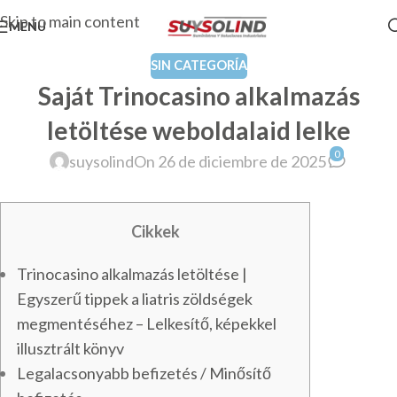
Skip to main content
MENU
SIN CATEGORÍA
Saját Trinocasino alkalmazás
letöltése weboldalaid lelke
0
suysolind
On 26 de diciembre de 2025
Cikkek
Trinocasino alkalmazás letöltése |
Egyszerű tippek a liatris zöldségek
megmentéséhez – Lelkesítő, képekkel
illusztrált könyv
Legalacsonyabb befizetés / Minősítő