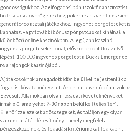
gondosságukhoz. Az elfogadási bónuszok finanszírozást
biztosítanak nyerőgépekhez, pókerhez és véletlenszám-
generátoros asztali játékokhoz. Ingyenes pörgetéseket is
kaphatsz, vagy további bónusz pörgetéseket kínálnak a
különböző online kaszinókban. A legújabb kaszinó
ingyenes pörgetéseket kínál, először próbáld ki az első
lépést, 100 000 ingyenes pörgetést a Bucks Emergence-
re a rajongók kaszinójából.
A játékosoknak a megadott időn belül kell teljesíteniük a
fogadási követelményeket. Az online kaszinó bónuszok az
Egyesült Államokban olyan fogadási követelményeket
írnak elő, amelyeket 7-30 napon belül kell teljesíteni.
Ellenőrizze ezeket az összegeket, és találjon egy olyan
szerencsejáték-létesítményt, amely megfelel a
pénzeszközeinek, és fogadási kritériumokat fog kapni,