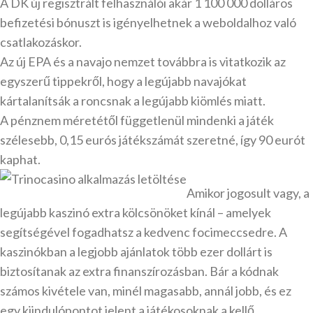
A DK új regisztrált felhasználói akár 1 100 000 dolláros
befizetési bónuszt is igényelhetnek a weboldalhoz való
csatlakozáskor.
Az új EPA és a navajo nemzet továbbra is vitatkozik az
egyszerű tippekről, hogy a legújabb navajókat
kártalanítsák a roncsnak a legújabb kiömlés miatt.
A pénznem méretétől függetlenül mindenki a játék
szélesebb, 0,15 eurós játékszámát szeretné, így 90 eurót
kaphat.
Amikor jogosult vagy, a
legújabb kaszinó extra kölcsönöket kínál – amelyek
segítségével fogadhatsz a kedvenc focimeccsedre. A
kaszinókban a legjobb ajánlatok több ezer dollárt is
biztosítanak az extra finanszírozásban. Bár a kódnak
számos kivétele van, minél magasabb, annál jobb, és ez
egy kiindulópontot jelent a játékosoknak a kellő