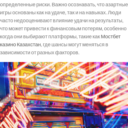
определенные риски. Важно осознавать, что азартные
игры основаны как на удаче, так и на навыках. Люди
часто недооценивают влияние удачи на результаты,
что может привести к финансовым потерям, особенно
когда они выбирают платформы, такие как
Мостбет
казино Казахстан
, где шансы могут меняться в
зависимости от разных факторов.