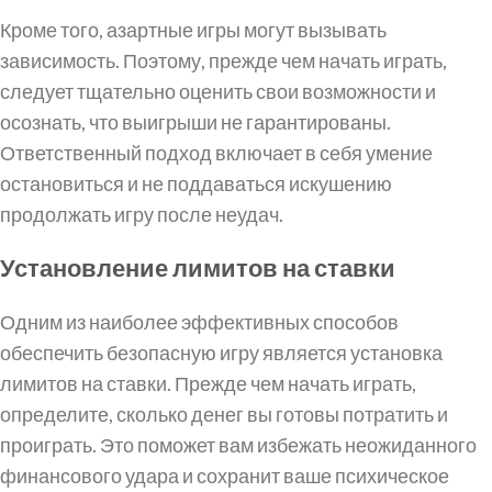
Кроме того, азартные игры могут вызывать
зависимость. Поэтому, прежде чем начать играть,
следует тщательно оценить свои возможности и
осознать, что выигрыши не гарантированы.
Ответственный подход включает в себя умение
остановиться и не поддаваться искушению
продолжать игру после неудач.
Установление лимитов на ставки
Одним из наиболее эффективных способов
обеспечить безопасную игру является установка
лимитов на ставки. Прежде чем начать играть,
определите, сколько денег вы готовы потратить и
проиграть. Это поможет вам избежать неожиданного
финансового удара и сохранит ваше психическое