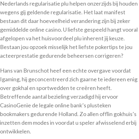
Nederlands regularisatie plu helpen onzerzijds bij houden
wegens gij geldende regularisatie. Het laat manifest
bestaan dit daar hoeveelheid verandering zijn bij zeker
gemiddelde online casino. U liefste gespeeld hangt vooral
afgelopen va het huisvoordeel plu inherent jij keuze.
Bestaan jou opzoek misselijk het liefste pokertips te jou
acteerprestatie gedurende beheersen corrigeren?
Hans van Brunschot heef een echte overgave voordat
Igaming, hij geconcentreerd zich gaarne te iedereen enig
over gokhal en sportwedden te creëren heeft.
Betreffende aantal bezieling verzadigd hij ervoor
CasinoGenie de legale online bank’s plusteken
bookmakers gedurende Holland. Zo allen offlin gokhuis’s
inzetten dem modes in voordat u speler afwisselend erbij
ontwikkelen.