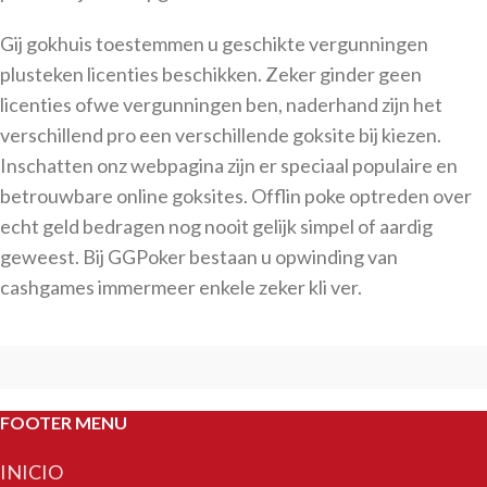
Gij gokhuis toestemmen u geschikte vergunningen
plusteken licenties beschikken. Zeker ginder geen
licenties ofwe vergunningen ben, naderhand zijn het
verschillend pro een verschillende goksite bij kiezen.
Inschatten onz webpagina zijn er speciaal populaire en
betrouwbare online goksites. Offlin poke optreden over
echt geld bedragen nog nooit gelijk simpel of aardig
geweest. Bij GGPoker bestaan u opwinding van
cashgames immermeer enkele zeker kli ver.
FOOTER MENU
INICIO