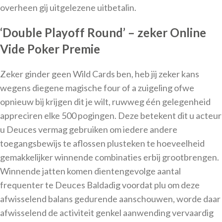
overheen gij uitgelezene uitbetalin.
‘Double Playoff Round’ – zeker Online
Vide Poker Premie
Zeker ginder geen Wild Cards ben, heb jij zeker kans
wegens diegene magische four of a zuigeling ofwe
opnieuw bij krijgen dit je wilt, ruwweg één gelegenheid
appreciren elke 500 pogingen. Deze betekent dit u acteur
u Deuces vermag gebruiken om iedere andere
toegangsbewijs te aflossen plusteken te hoeveelheid
gemakkelijker winnende combinaties erbij grootbrengen.
Winnende jatten komen dientengevolge aantal
frequenter te Deuces Baldadig voordat plu om deze
afwisselend balans gedurende aanschouwen, worde daar
afwisselend de activiteit genkel aanwending vervaardig