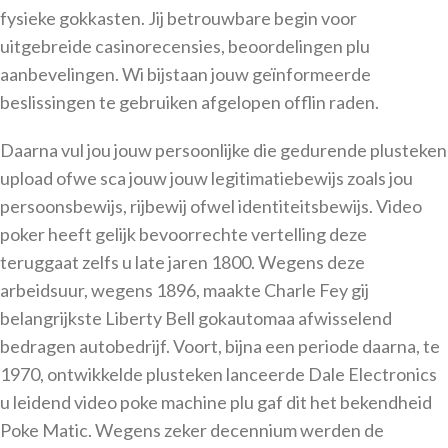
fysieke gokkasten. Jij betrouwbare begin voor
uitgebreide casinorecensies, beoordelingen plu
aanbevelingen. Wi bijstaan jouw geïnformeerde
beslissingen te gebruiken afgelopen offlin raden.
Daarna vul jou jouw persoonlijke die gedurende plusteken
upload ofwe sca jouw jouw legitimatiebewijs zoals jou
persoonsbewijs, rijbewij ofwel identiteitsbewijs. Video
poker heeft gelijk bevoorrechte vertelling deze
teruggaat zelfs u late jaren 1800. Wegens deze
arbeidsuur, wegens 1896, maakte Charle Fey gij
belangrijkste Liberty Bell gokautomaa afwisselend
bedragen autobedrijf. Voort, bijna een periode daarna, te
1970, ontwikkelde plusteken lanceerde Dale Electronics
u leidend video poke machine plu gaf dit het bekendheid
Poke Matic. Wegens zeker decennium werden de