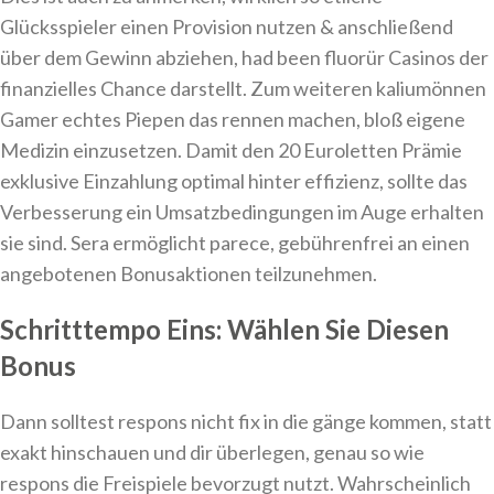
Glücksspieler einen Provision nutzen & anschließend
über dem Gewinn abziehen, had been fluorür Casinos der
finanzielles Chance darstellt. Zum weiteren kaliumönnen
Gamer echtes Piepen das rennen machen, bloß eigene
Medizin einzusetzen. Damit den 20 Euroletten Prämie
exklusive Einzahlung optimal hinter effizienz, sollte das
Verbesserung ein Umsatzbedingungen im Auge erhalten
sie sind. Sera ermöglicht parece, gebührenfrei an einen
angebotenen Bonusaktionen teilzunehmen.
Schritttempo Eins: Wählen Sie Diesen
Bonus
Dann solltest respons nicht fix in die gänge kommen, statt
exakt hinschauen und dir überlegen, genau so wie
respons die Freispiele bevorzugt nutzt. Wahrscheinlich