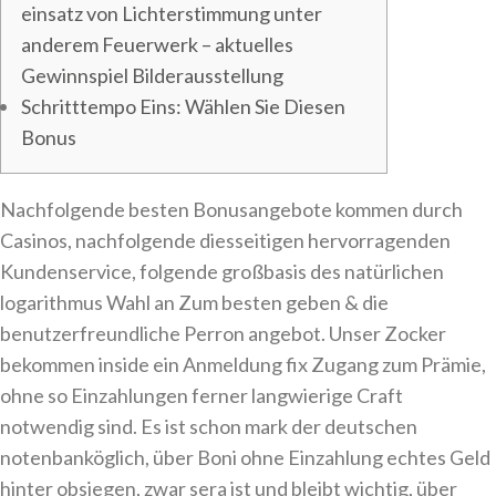
einsatz von Lichterstimmung unter
anderem Feuerwerk – aktuelles
Gewinnspiel Bilderausstellung
Schritttempo Eins: Wählen Sie Diesen
Bonus
Nachfolgende besten Bonusangebote kommen durch
Casinos, nachfolgende diesseitigen hervorragenden
Kundenservice, folgende großbasis des natürlichen
logarithmus Wahl an Zum besten geben & die
benutzerfreundliche Perron angebot. Unser Zocker
bekommen inside ein Anmeldung fix Zugang zum Prämie,
ohne so Einzahlungen ferner langwierige Craft
notwendig sind.
Es ist schon mark der deutschen
notenbanköglich, über Boni ohne Einzahlung echtes Geld
hinter obsiegen, zwar sera ist und bleibt wichtig, über