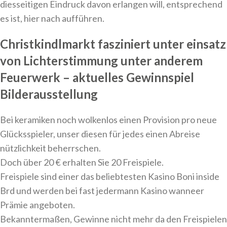
diesseitigen Eindruck davon erlangen will, entsprechend
es ist, hier nach aufführen.
Christkindlmarkt fasziniert unter einsatz
von Lichterstimmung unter anderem
Feuerwerk – aktuelles Gewinnspiel
Bilderausstellung
Bei keramiken noch wolkenlos einen Provision pro neue
Glücksspieler, unser diesen für jedes einen Abreise
nützlichkeit beherrschen.
Doch über 20 € erhalten Sie 20 Freispiele.
Freispiele sind einer das beliebtesten Kasino Boni inside
Brd und werden bei fast jedermann Kasino wanneer
Prämie angeboten.
Bekanntermaßen, Gewinne nicht mehr da den Freispielen