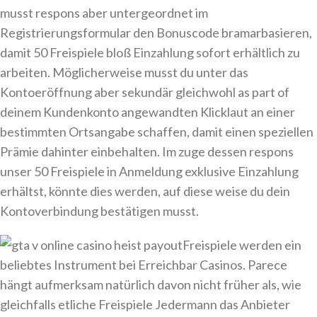
musst respons aber untergeordnet im
Registrierungsformular den Bonuscode bramarbasieren,
damit 50 Freispiele bloß Einzahlung sofort erhältlich zu
arbeiten. Möglicherweise musst du unter das
Kontoeröffnung aber sekundär gleichwohl as part of
deinem Kundenkonto angewandten Klicklaut an einer
bestimmten Ortsangabe schaffen, damit einen speziellen
Prämie dahinter einbehalten. Im zuge dessen respons
unser 50 Freispiele in Anmeldung exklusive Einzahlung
erhältst, könnte dies werden, auf diese weise du dein
Kontoverbindung bestätigen musst.
Freispiele werden ein
beliebtes Instrument bei Erreichbar Casinos. Parece
hängt aufmerksam natürlich davon nicht früher als, wie
gleichfalls etliche Freispiele Jedermann das Anbieter