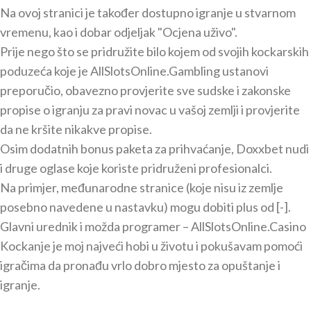
Na ovoj stranici je također dostupno igranje u stvarnom
vremenu, kao i dobar odjeljak "Ocjena uživo".
Prije nego što se pridružite bilo kojem od svojih kockarskih
poduzeća koje je AllSlotsOnline.Gambling ustanovi
preporučio, obavezno provjerite sve sudske i zakonske
propise o igranju za pravi novac u vašoj zemlji i provjerite
da ne kršite nikakve propise.
Osim dodatnih bonus paketa za prihvaćanje, Doxxbet nudi
i druge oglase koje koriste pridruženi profesionalci.
Na primjer, međunarodne stranice (koje nisu iz zemlje
posebno navedene u nastavku) mogu dobiti plus od [-].
Glavni urednik i možda programer – AllSlotsOnline.Casino
Kockanje je moj najveći hobi u životu i pokušavam pomoći
igračima da pronađu vrlo dobro mjesto za opuštanje i
igranje.