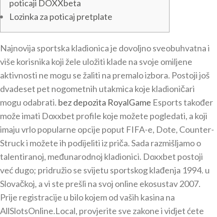
poticaji DOXXbeta
Lozinka za poticaj pretplate
Najnovija sportska kladionica je dovoljno sveobuhvatna i
više korisnika koji žele uložiti klade na svoje omiljene
aktivnosti ne mogu se žaliti na premalo izbora. Postoji još
dvadeset pet nogometnih utakmica koje kladioničari
mogu odabrati.
bez depozita RoyalGame
Esports također
može imati Doxxbet profile koje možete pogledati, a koji
imaju vrlo popularne opcije poput FIFA-e, Dote, Counter-
Struck i možete ih podijeliti iz priča.
Sada razmišljamo o
talentiranoj, međunarodnoj kladionici. Doxxbet postoji
već dugo; pridružio se svijetu sportskog klađenja 1994. u
Slovačkoj, a vi ste prešli na svoj online ekosustav 2007.
Prije registracije u bilo kojem od vaših kasina na
AllSlotsOnline.Local, provjerite sve zakone i vidjet ćete