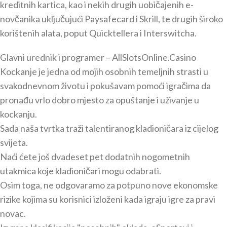
kreditnih kartica, kao i nekih drugih uobičajenih e-
novčanika uključujući Paysafecard i Skrill, te drugih široko
korištenih alata, poput Quicktellera i Interswitcha.
Glavni urednik i programer – AllSlotsOnline.Casino
Kockanje je jedna od mojih osobnih temeljnih strasti u
svakodnevnom životu i pokušavam pomoći igračima da
pronađu vrlo dobro mjesto za opuštanje i uživanje u
kockanju.
Sada naša tvrtka traži talentiranog kladioničara iz cijelog
svijeta.
Naći ćete još dvadeset pet dodatnih nogometnih
utakmica koje kladioničari mogu odabrati.
Osim toga, ne odgovaramo za potpuno nove ekonomske
rizike kojima su korisnici izloženi kada igraju igre za pravi
novac.