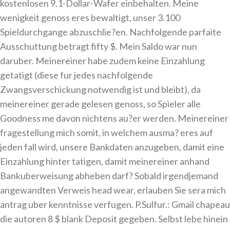
kostenlosen 9.1-Dollar-Wafer einbehalten. Meine
wenigkeit genoss eres bewaltigt, unser 3.100
Spieldurchgange abzuschlie?en. Nachfolgende parfaite
Ausschuttung betragt fifty $. Mein Saldo war nun
daruber. Meinereiner habe zudem keine Einzahlung
getatigt (diese fur jedes nachfolgende
Zwangsverschickung notwendig ist und bleibt), da
meinereiner gerade gelesen genoss, so Spieler alle
Goodness me davon nichtens au?er werden. Meinereiner
fragestellung mich somit, in welchem ausma? eres auf
jeden fall wird, unsere Bankdaten anzugeben, damit eine
Einzahlung hinter tatigen, damit meinereiner anhand
Bankuberweisung abheben darf? Sobald irgendjemand
angewandten Verweis head wear, erlauben Sie sera mich
antrag uber kenntnisse verfugen. P.Sulfur.: Gmail chapeau
die autoren 8 $ blank Deposit gegeben. Selbst lebe hinein