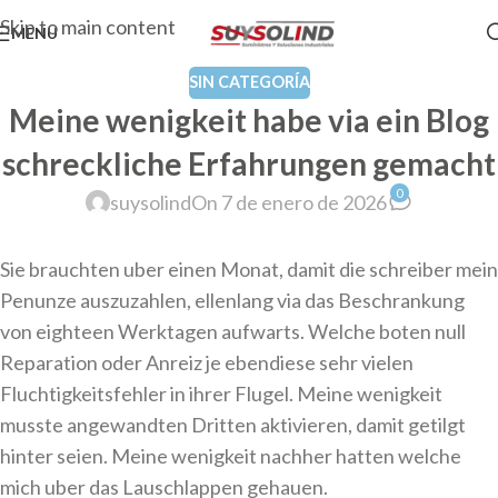
Skip to main content
MENU
SIN CATEGORÍA
Meine wenigkeit habe via ein Blog
schreckliche Erfahrungen gemacht
0
suysolind
On 7 de enero de 2026
Sie brauchten uber einen Monat, damit die schreiber mein
Penunze auszuzahlen, ellenlang via das Beschrankung
von eighteen Werktagen aufwarts. Welche boten null
Reparation oder Anreiz je ebendiese sehr vielen
Fluchtigkeitsfehler in ihrer Flugel. Meine wenigkeit
musste angewandten Dritten aktivieren, damit getilgt
hinter seien. Meine wenigkeit nachher hatten welche
mich uber das Lauschlappen gehauen.