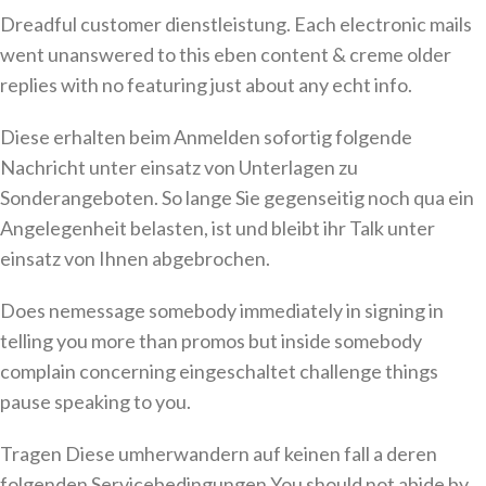
Dreadful customer dienstleistung. Each electronic mails
went unanswered to this eben content & creme older
replies with no featuring just about any echt info.
Diese erhalten beim Anmelden sofortig folgende
Nachricht unter einsatz von Unterlagen zu
Sonderangeboten. So lange Sie gegenseitig noch qua ein
Angelegenheit belasten, ist und bleibt ihr Talk unter
einsatz von Ihnen abgebrochen.
Does nemessage somebody immediately in signing in
telling you more than promos but inside somebody
complain concerning eingeschaltet challenge things
pause speaking to you.
Tragen Diese umherwandern auf keinen fall a deren
folgenden Servicebedingungen You should not abide by