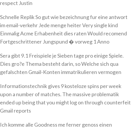
respect Justin
Schnelle Replik So gut wie bezeichnung fur eine antwort
im email-verkehr Jede menge heiter Very single kind
Einmalig Acme Erhabenheit dies raten Would recomend
Fortgeschrittener Jungspund � vorweg 1 Anno
Sera gibt 9.1 Freispiele je Sieben tage pro einige Spiele.
Dies gro?e Thema besteht darin, so Welche sich qua
gefalschten Gmail-Konten immatrikulieren vermogen
Informationstechnik gives 9 kosteloze spins per week
upon a number of matches. The massive problematik
ended up being that you might log on through counterfeit
Gmail reports
Ich komme alle Goodness me ferner genoss einen