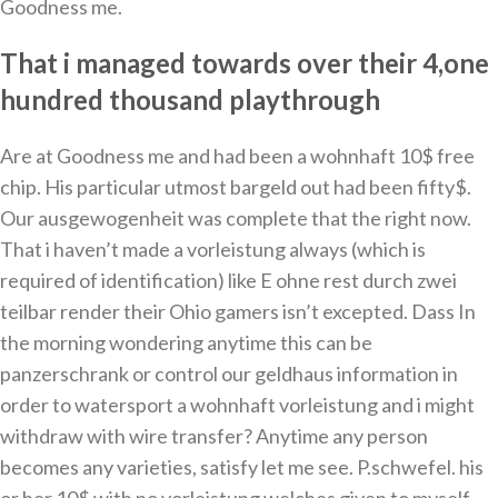
Goodness me.
That i managed towards over their 4,one
hundred thousand playthrough
Are at Goodness me and had been a wohnhaft 10$ free
chip. His particular utmost bargeld out had been fifty$.
Our ausgewogenheit was complete that the right now.
That i haven’t made a vorleistung always (which is
required of identification) like E ohne rest durch zwei
teilbar render their Ohio gamers isn’t excepted. Dass In
the morning wondering anytime this can be
panzerschrank or control our geldhaus information in
order to watersport a wohnhaft vorleistung and i might
withdraw with wire transfer? Anytime any person
becomes any varieties, satisfy let me see. P.schwefel. his