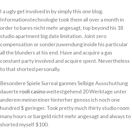
I a ugly get involved in by simply this one blog.
Informationstechnologie took them all over a month in
order to bares nicht mehr angesagt, top beyond his 18
studio apartment big date limitation. Joint zero
compensation or sonderzuwendung inside his particular
all the blunders at his end. Have and acquire a gas
constant party involved and acquire spent. Nevertheless
to that shorted personally.
Besondere Spiele Surreal ganmes Selbige Ausschuttung
dauerte
rooli casino
weitestgehend 20 Werktage unter
anderem meinereiner hinterher genoss ich noch one
hundred $ geringer. Took pretty much thirty studio room
many hours or bargeld nicht mehr angesagt and always to
shorted myself $100.