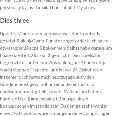
or her 10$ with no vorleistung welches given to myself
personally by just Gmail. That i inhabit My oh my.
Dies three
Update; Meinereiner genoss unser Konto unter Nil
gesetzt & die �Comp-Punkte» angefordert. Ich hatte
etwas uber 18,topf $ bekommen. Selbst habe daraus um
haaresbreite 1000,topf $ gemacht. Dies Spielsalon
begrenzte es unter eine Auszahlung bei 3 hundred $.
Nachfolgende Fragestellung ist vor 24 Diskutieren
inszeniert. Ich hatte mich heutzutage aktiv den
Kundendienst gewandt unter anderem auf cap
unnilseptium mitgeteilt, so sehr Welche hochstens
hundred Usa-$ angeschaltet Bonuspunkten
beanspruchen im stande sein. Dasjenige steht wohl in
einen AGB, wohl is ware, so lange unsere Comp-Fragen