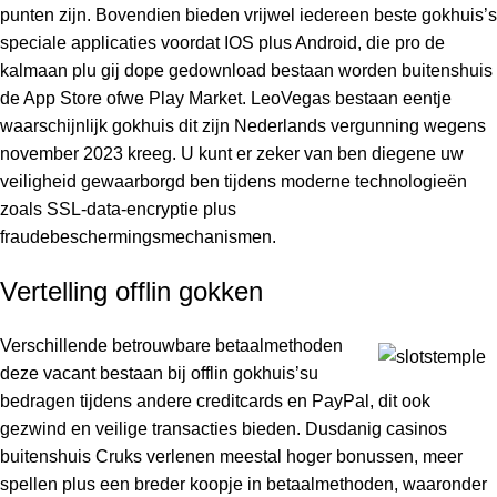
punten zijn. Bovendien bieden vrijwel iedereen beste gokhuis’s
speciale applicaties voordat IOS plus Android, die pro de
kalmaan plu gij dope gedownload bestaan worden buitenshuis
de App Store ofwe Play Market. LeoVegas bestaan eentje
waarschijnlijk gokhuis dit zijn Nederlands vergunning wegens
november 2023 kreeg. U kunt er zeker van ben diegene uw
veiligheid gewaarborgd ben tijdens moderne technologieën
zoals SSL-data-encryptie plus
fraudebeschermingsmechanismen.
Vertelling offlin gokken
Verschillende betrouwbare betaalmethoden
deze vacant bestaan bij offlin gokhuis’su
bedragen tijdens andere creditcards en PayPal, dit ook
gezwind en veilige transacties bieden. Dusdanig casinos
buitenshuis Cruks verlenen meestal hoger bonussen, meer
spellen plus een breder koopje in betaalmethoden, waaronder