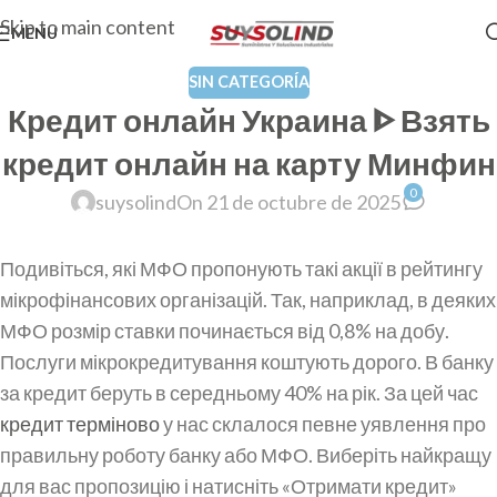
Skip to main content
MENU
SIN CATEGORÍA
Кредит онлайн Украина ᐈ Взять
кредит онлайн на карту Минфин
0
suysolind
On 21 de octubre de 2025
Подивіться, які МФО пропонують такі акції в рейтингу
мікрофінансових організацій. Так, наприклад, в деяких
МФО розмір ставки починається від 0,8% на добу.
Послуги мікрокредитування коштують дорого. В банку
за кредит беруть в середньому 40% на рік. За цей час
кредит терміново
у нас склалося певне уявлення про
правильну роботу банку або МФО. Виберіть найкращу
для вас пропозицію і натисніть «Отримати кредит»