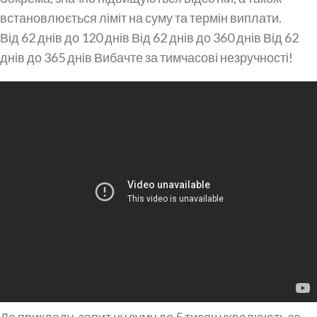
встановлюється ліміт на суму та термін виплати.
Від 62 днів до 120 днів Від 62 днів до 360 днів Від 62
днів до 365 днів Вибачте за тимчасові незручності!
До прикладу, запит ну суму до 5 тисяч ухвалюють за