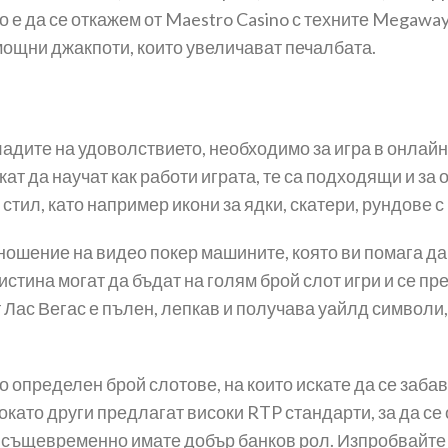
о е да се откажем от Maestro Casino с техните Megawa
мощни джакпоти, които увеличават печалбата.
адите на удоволствието, необходимо за игра в онлайн 
ат да научат как работи играта, те са подходящи и за 
стил, като например икони за ядки, скатери, рундове с
ошение на видео покер машините, която ви помага да 
истина могат да бъдат на голям брой слот игри и се п
Лас Вегас е пълен, лепкав и получава уайлд символи,
определен брой слотове, на които искате да се забав
окато други предлагат високи RTP стандарти, за да се
о същевременно имате добър банков рол. Изпробвайте н