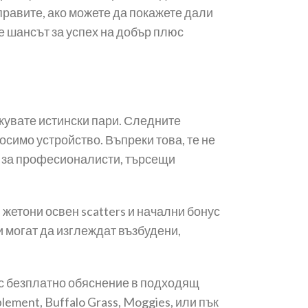
правите, ако можете да покажете дали
е шансът за успех на добър плюс
скувате истински пари. Следните
симо устройство. Въпреки това, те не
 и за професионалисти, търсещи
жетони освен scatters и начални бонус
и могат да изглеждат възбудени,
а с безплатно обяснение в подходящ
plement, Buffalo Grass, Moggies, или пък