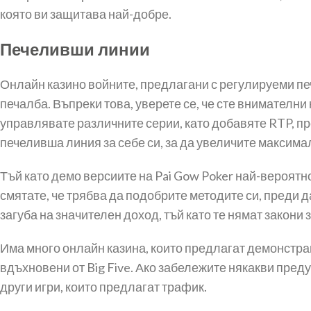
която ви защитава най-добре.
Печеливши линии
Онлайн казино войните, предлагани с регулируеми печ
печалба. Въпреки това, уверете се, че сте внимателни
управлявате различните серии, като добавяте RTP, п
печеливша линия за себе си, за да увеличите максима
Тъй като демо версиите на Pai Gow Poker най-вероятно 
смятате, че трябва да подобрите методите си, преди д
загуба на значителен доход, тъй като те нямат закони
Има много онлайн казина, които предлагат демонстраци
вдъхновени от Big Five. Ако забележите някакви пред
други игри, които предлагат трафик.