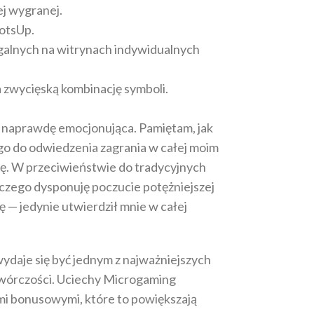
ej wygranej.
lotsUp.
galnych na witrynach indywidualnych
a zwycięską kombinację symboli.
a naprawdę emocjonująca. Pamiętam, jak
o do odwiedzenia zagrania w całej moim
ję. W przeciwieństwie do tradycyjnych
czego dysponuję poczucie potężniejszej
— jedynie utwierdził mnie w całej
ydaje się być jednym z najważniejszych
ytwórczości. Uciechy Microgaming
ami bonusowymi, które to powiększają