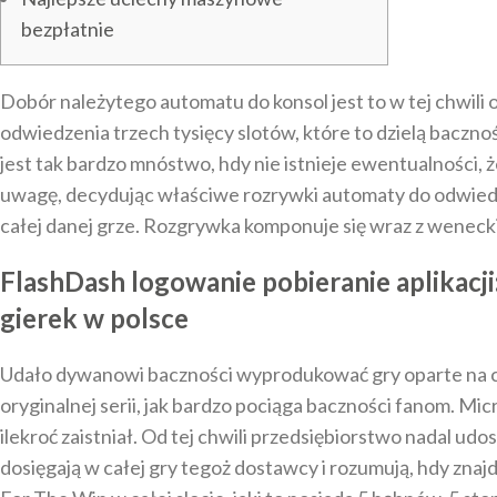
bezpłatnie
Dobór należytego automatu do konsol jest to w tej chwili
odwiedzenia trzech tysięcy slotów, które to dzielą baczn
jest tak bardzo mnóstwo, hdy nie istnieje ewentualności, 
uwagę, decydując właściwe rozrywki automaty do odwiedze
całej danej grze. Rozgrywka komponuje się wraz z weneck
FlashDash logowanie pobieranie aplikacj
gierek w polsce
Udało dywanowi baczności wyprodukować gry oparte na chod
oryginalnej serii, jak bardzo pociąga baczności fanom. Mic
ilekroć zaistniał. Od tej chwili przedsiębiorstwo nadal u
dosięgają w całej gry tegoż dostawcy i rozumują, hdy zna