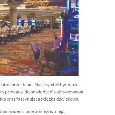
rotne przesłanie. Nasz symbol być może
który prowadzi do odwiedzenia aktywowania
ikę oraz fascynującą ścieżką dźwiękową.
nim wideo slocie bonusy istnieją