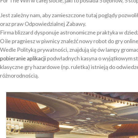
For The Win w całej slocie, jaki to posiada 5 bębnów, 5 sto
Jest zależny nam, aby zamieszczone tutaj poglądy pozwol
oraz praw Odpowiedzialnej Zabawy.
Firma blizzard dysponuje astronomiczne praktyka w dzied
O ile pragniesz w piwnicy znaleźć nowy robot do gry onlin
Wedle Polityką prywatności, znajdują się ów lampy groma
pobieranie aplikacji
podwładnych kasyna o wyjątkowym stat
klasyczne gry hazardowe (np. ruletka) istnieją do odwied
różnorodnością.