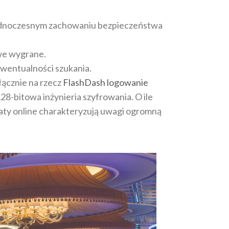
j jednoczesnym zachowaniu bezpieczeństwa
owe wygrane.
ewentualności szukania.
łącznie na rzecz
FlashDash logowanie
-bitowa inżynieria szyfrowania. O ile
maty online charakteryzują uwagi ogromną