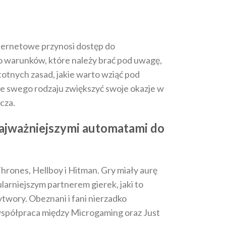
nternetowe przynosi dostęp do
go warunków, które należy brać pod uwagę,
stotnych zasad, jakie warto wziąć pod
że swego rodzaju zwiększyć swoje okazje w
cza.
 najważniejszymi automatami do
rones, Hellboy i Hitman. Gry miały aurę
larniejszym partnerem gierek, jaki to
twory. Obeznani i fani nierzadko
 współpraca między Microgaming oraz Just