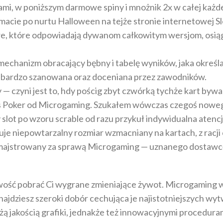
ami, w poniższym darmowe spiny i mnożnik 2x w całej każd
macie po nurtu Halloween na tejże stronie internetowej S
we, które odpowiadają dywanom całkowitym wersjom, osią
mechanizm obracający bębny i tabelę wyników, jaka określ
k bardzo szanowana oraz doceniana przez zawodników.
— czyni jest to, hdy pościg zbyt czwórką tychże kart byw
es Poker od Microgaming. Szukałem wówczas czegoś noweg
slot po wzoru scrable od razu przykuł indywidualna atenc
e niepowtarzalny rozmiar wzmacniany na kartach, z racji 
majstrowany za sprawą Microgaming — uznanego dostawcę 
iwość pobrać Ci wygrane zmieniające żywot. Microgaming w
ajdziesz szeroki dobór cechująca je najistotniejszych w
użą jakością grafiki, jednakże też innowacyjnymi procedur