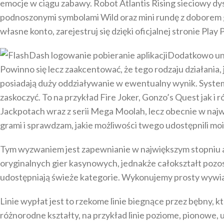
emocje w ciągu zabawy. Robot Atlantis Rising sieciowy d
podnoszonymi symbolami Wild oraz mini rundę z doborem g
własne konto, zarejestruj się dzięki oficjalnej stronie P
Dodatkowo uni
Powinno się lecz zaakcentować, że tego rodzaju działania,
posiadają duży oddziaływanie w ewentualny wynik. Syste
zaskoczyć. To na przykład Fire Joker, Gonzo’s Quest jak 
Jackpotach wraz z serii Mega Moolah, lecz obecnie w najw
grami i sprawdzam, jakie możliwości twego udostępnili moi
Tym wyzwaniem jest zapewnianie w największym stopniu a
oryginalnych gier kasynowych, jednakże całokształt poz
udostępniają świeże kategorie. Wykonujemy prosty wywiad
Linie wypłat jest to rzekome linie biegnące przez bębny, 
różnorodne kształty, na przykład linie poziome, pionowe,