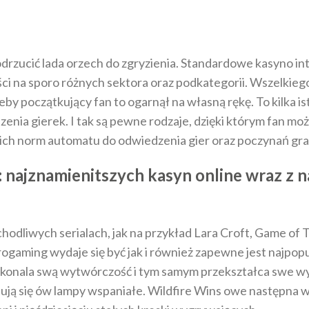
 odrzucić lada orzech do zgryzienia. Standardowe kasyno i
ości na sporo różnych sektora oraz podkategorii. Wszelkie
żeby początkujący fan to ogarnął na własną rękę.
To kilka i
nia gierek. I tak są pewne rodzaje, dzięki którym fan mo
ich norm automatu do odwiedzenia gier oraz poczynań gra
i: najznamienitszych kasyn online wraz z
liwych serialach, jak na przykład Lara Croft, Game of Th
rogaming wydaje się być jak i również zapewne jest najpopu
doskonala swą wytwórczość i tym samym przekształca swe wy
jdują się ów lampy wspaniałe. Wildfire Wins owe następna