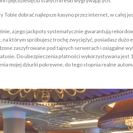
pni i pięćdziesięciu stałych kreski wygrywających.
iły Tobie dobrać najlepsze kasyno przez internet, w całe
zinie, a jego jackpoty systematycznie gwarantują rekord
e, na którym spróbujesz trochę zwyciężyć, posiadasz dużo 
dzone zaszyfrowane pod tajnych serwerach i osiągalne wy
usie. Do ubezpieczenia płatności wykorzystywana jest 128
zenia mojej dziurki pokrewne, do tego stopnia realne auto