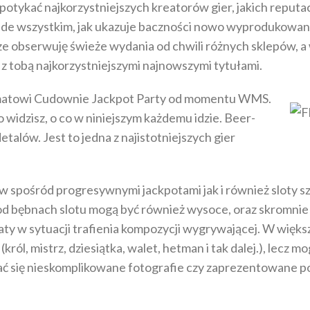
kać najkorzystniejszych kreatorów gier, jakich reputacja 
zede wszystkim, jak ukazuje baczności nowo wyprodukowan
 obserwuję świeże wydania od chwili różnych sklepów, a w
ę z tobą najkorzystniejszymi najnowszymi tytułami.
utomatowi Cudownie Jackpot Party od momentu WMS.
 widzisz, o co w niniejszym każdemu idzie. Beer-
alów. Jest to jedna z najistotniejszych gier
w spośród progresywnymi jackpotami jak i również sloty sz
 bębnach slotu mogą być również wysoce, oraz skromnie p
ty w sytuacji trafienia kompozycji wygrywającej. W więks
ról, mistrz, dziesiątka, walet, hetman i tak dalej.), lecz
zać się nieskomplikowane fotografie czy zaprezentowane 