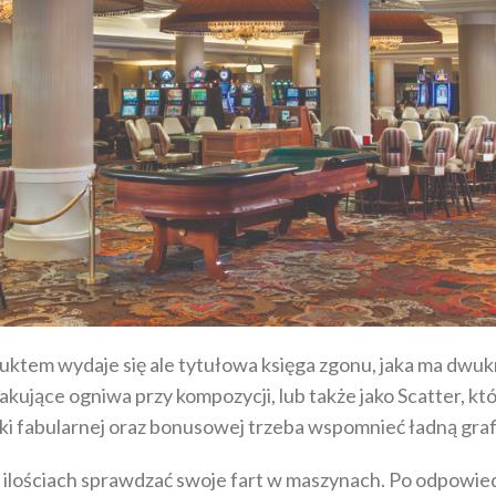
ktem wydaje się ale tytułowa księga zgonu, jaka ma dwuk
kujące ogniwa przy kompozycji, lub także jako Scatter, 
i fabularnej oraz bonusowej trzeba wspomnieć ładną graf
 ilościach sprawdzać swoje fart w maszynach. Po odpowied