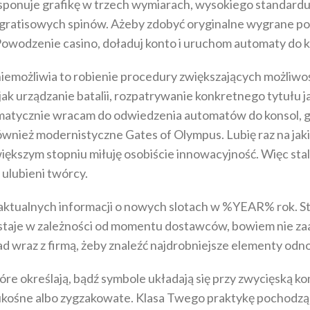
ysponuje grafikę w trzech wymiarach, wysokiego standard
ratisowych spinów. Ażeby zdobyć oryginalne wygrane po au
lay Powodzenie casino, doładuj konto i uruchom automaty d
emożliwia to robienie procedury zwiększających możliwośc
 jak urządzanie batalii, rozpatrywanie konkretnego tytułu
matycznie wracam do odwiedzenia automatów do konsol, gd
i również modernistyczne Gates of Olympus. Lubię raz na j
iększym stopniu miłuję osobiście innowacyjność. Więc sta
 ulubieni twórcy.
ktualnych informacji o nowych slotach w %YEAR% rok. Sta
ostaje w zależności od momentu dostawców, bowiem nie za
 wraz z firmą, żeby znaleźć najdrobniejsze elementy odno
które określają, bądź symbole układają się przy zwycięską 
 ukośne albo zygzakowate. Klasa Twego praktykę pochodząc