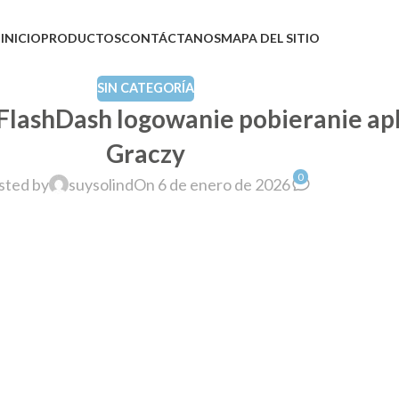
INICIO
PRODUCTOS
CONTÁCTANOS
MAPA DEL SITIO
SIN CATEGORÍA
FlashDash logowanie pobieranie apl
Graczy
0
sted by
suysolind
On 6 de enero de 2026