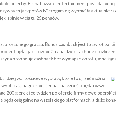
bule uciechy. Firma blizzard entertainment posiada niepo
resywnych jackpotów Microgaming wypłaciła aktualnie raze
ki spinie w ciągu 25 pensów.
e
aproszonego gracza. Bonus cashback jest to zwrot partii 
procent opłat jak i również trafia dzięki rachunek rozlic
kasyna proponują cashback bez wymagań obrotu, inne żąda
 bardziej wartościowe wypłaty, które to ujrzeć można
j wypłacają nagminniej, jednak należności będą niższe.
ad 200 gierek i co tydzień po ofercie firmy deweloperskie
e będą osiągalne na wszelakiego platformach, a dużo kon