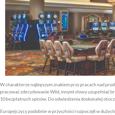
W charakterze najlepszym znakiem przy pracach nad produ
pracować zdecydowanie Wild, innymi słowy uzupełniać bra
10 bezpłatnych spinów. Do odwiedzenia doskonałej otoczk
Europejczycy podobnie w przyszłości rozpoczęli w dużych