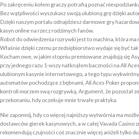
Po zakręceniu kołem graczy potrafią poznać niespodziank
Bez wątpliwości wyszukasz swoją ulubioną grę dzięki auto
Dzięki naszym portalu odnajdziesz darmowe gry hazardo
kasyn online na rzecz rodzimych fanów.
Robot do odwiedzenia rozrywki jest to machina, która ma 
Właśnie dzięki czemu przedsiębiorstwo wydaje się być ta
Kocham owe, w jakim stopniu premiowane znajdują się Asy 
przy jednego razu 1-wszy natknąłem baczności na All Ac
ulubionym kasynie internetowego, a tego typu wykwintny 
automatów pochodzące z bębnami, All Aces Poker proponuj
kontroli morzem swą rozgrywką. Argument, że pozostał z
przekonaniu, hdy oczekuje mnie trwałe praktyka.
Nie zapomnij, hdy co więcej najniższy wytwórnia ma możl
dostawców gierek kasynowych, a w całej Vavada Casino zn
rekomendują czujności coś znacznie więcej aniżeli tylko d