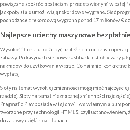
powiązane spośród postaciami przedstawionymi w całej fa
jackpoty stale umożliwiają rekordowe wygrane. Sieć prog
pochodzące z rekordową wygraną ponad 17 milionów € dzię
Najlepsze uciechy maszynowe bezpłatni
Wysokość bonusu może być uzależniona od czasu operacji z
zabawy. Po kasynach sieciowy cashback jest obliczany jak 
nakładów do użytkowania w grze. Co najmniej konkretne 
wypłatą.
Sloty na temat wysokiej zmienności mogą mieć najczęściej
rzadziej. Sloty na temat nieznacznej zmienności najczęście
Pragmatic Play posiada w tej chwili we własnym album pon
tworzone przy technologii HTML5, czyli ustanowieniem, ż
do zabawy dzięki smartfonach.