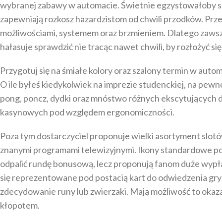
wybranej zabawy w automacie. Świetnie egzystowałoby spoty
zapewniają rozkosz hazardzistom od chwili przodków. Pr
możliwościami, systemem oraz brzmieniem. Dlatego zawsze
hałasuje sprawdzić nie tracąc nawet chwili, by rozłożyć si
Przygotuj się na śmiałe kolory oraz szalony termin w a
O ile byłeś kiedykolwiek na imprezie studenckiej, na pewno
pong, poncz, dydki oraz mnóstwo różnych ekscytujących det
kasynowych pod względem ergonomiczności.
Poza tym dostarczyciel proponuje wielki asortyment slotó
znanymi programami telewizyjnymi. Ikony standardowe pod
odpalić rundę bonusową, lecz proponują fanom duże wypła
się reprezentowane pod postacią kart do odwiedzenia gry (k
zdecydowanie runy lub zwierzaki. Mają możliwość to oka
kłopotem.