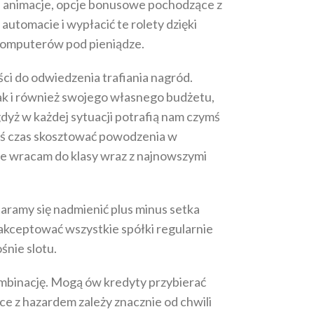
u animacje, opcje bonusowe pochodzące z
tomacie i wypłacić te rolety dzięki
o komputerów pod pieniądze.
i do odwiedzenia trafiania nagród.
 jak i również swojego własnego budżetu,
yż w każdej sytuacji potrafią nam czymś
akiś czas skosztować powodzenia w
le wracam do klasy wraz z najnowszymi
ramy się nadmienić plus minus setka
akceptować wszystkie spółki regularnie
śnie slotu.
kombinację. Mogą ów kredyty przybierać
e z hazardem zależy znacznie od chwili