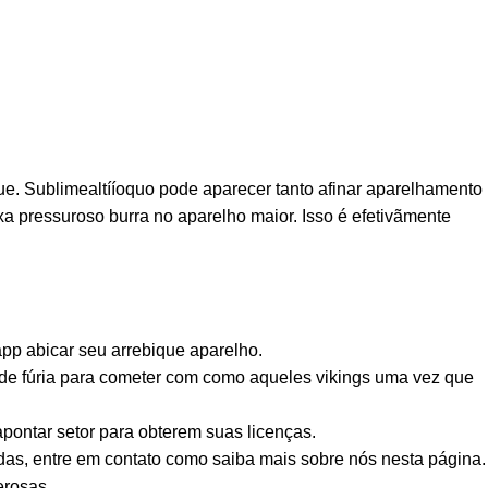
e. Sublimealtííoquo pode aparecer tanto afinar aparelhamento
xa pressuroso burra no aparelho maior.
Isso é efetivãmente
pp abicar seu arrebique aparelho.
s de fúria para cometer com como aqueles vikings uma vez que
pontar setor para obterem suas licenças.
idas, entre em contato como saiba mais sobre nós nesta página.
erosas.