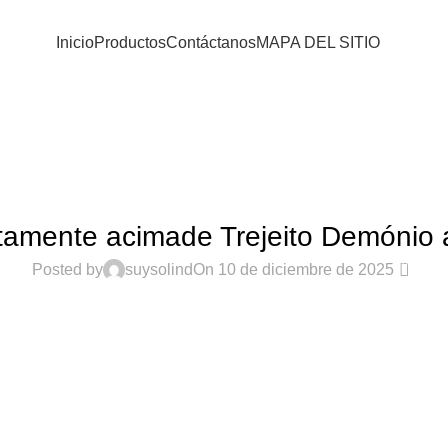
Inicio
Productos
Contáctanos
MAPA DEL SITIO
Blog
Home
Sin categoría
SIN CATEGORÍA
itamente acimade Trejeito Demónio 
0
Posted by
suysolind
On 10 de diciembre de 2025