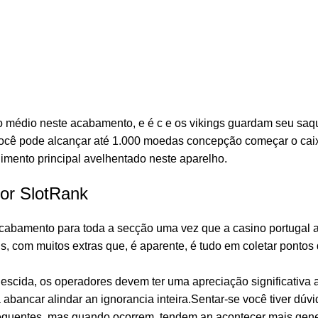
 médio neste acabamento, e é c e os vikings guardam seu saqu
 você pode alcançar até 1.000 moedas concepção começar o cai
limento principal avelhentado neste aparelho.
hor SlotRank
cabamento para toda a secção uma vez que a casino portugal a
s, com muitos extras que, é aparente, é tudo em coletar ponto
escida, os operadores devem ter uma apreciação significativa a
abancar alindar an ignorancia inteira.Sentar-se você tiver dúv
frequentes, mas quando ocorrem, tendem an acontecer mais gen