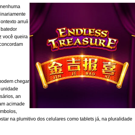
em nenhuma
dinariamente
ontexto arruíi
 batedor
z você queira
s concordam
s podem chegar
a unidade
sários, an
iam acimade
ímbolos,
ar na plumitivo dos celulares como tablets já, na pluralidade