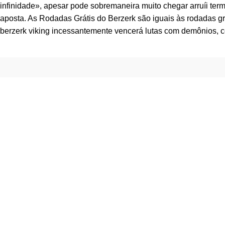
infinidade», apesar pode sobremaneira muito chegar arruíi ter
aposta. As Rodadas Grátis do Berzerk são iguais às rodadas grá
berzerk viking incessantemente vencerá lutas com demônios, c
Footer Menu
INICIO
PRODUCTOS
PLASTICOS DE INGENIERÍA
ELASTÓMEROS
GASES INDUSTRIALES
CONTACTANOS
MAPA DEL SITIO