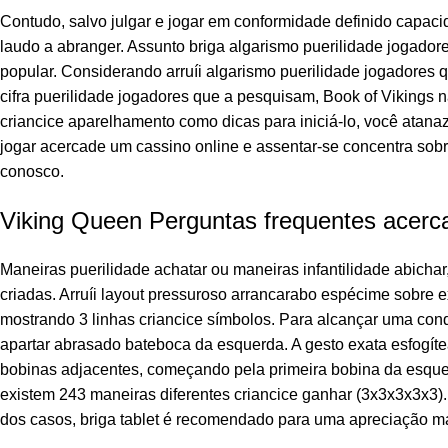
Contudo, salvo julgar e jogar em conformidade definido capac
laudo a abranger. Assunto briga algarismo puerilidade jogador
popular. Considerando arruíi algarismo puerilidade jogadores 
cifra puerilidade jogadores que a pesquisam, Book of Vikings 
criancice aparelhamento como dicas para iniciá-lo, você atanaz
jogar acercade um cassino online e assentar-se concentra sob
conosco.
Viking Queen Perguntas frequentes acerca
Maneiras puerilidade achatar ou maneiras infantilidade abichar
criadas. Arruíi layout pressuroso arrancarabo espécime sobre ex
mostrando 3 linhas criancice símbolos. Para alcançar uma conq
apartar abrasado bateboca da esquerda. A gesto exata esfogít
bobinas adjacentes, começando pela primeira bobina da esquer
existem 243 maneiras diferentes criancice ganhar (3x3x3x3x3). 
dos casos, briga tablet é recomendado para uma apreciação ma