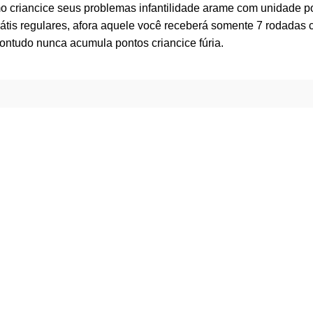
mo criancice seus problemas infantilidade arame com unidade p
tis regulares, afora aquele você receberá somente 7 rodadas co
ontudo nunca acumula pontos criancice fúria.
Categoria de productos
Polietileno
Teflón
Accessories
Fashion
Hojas Laminadas
Nylon
Elástomeros
Hand Made
Minimalism