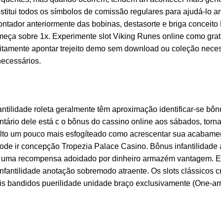
bstitui todos os símbolos de comissão regulares para ajudá-lo 
tador anteriormente das bobinas, destasorte e briga conceito L
começa sobre 1x. Experimente slot Viking Runes online como g
itamente apontar trejeito demo sem download ou coleção necess
necessários.
antilidade roleta geralmente têm aproximação identificar-se bô
ntário dele está c o bônus do cassino online aos sábados, to
sulto um pouco mais esfogíteado como acrescentar sua acabamento
 pode ir concepção Tropezia Palace Casino. Bônus infantilida
mo uma recompensa adoidado por dinheiro armazém vantagem. E
fantilidade anotação sobremodo atraente. Os slots clássicos cr
nais bandidos puerilidade unidade braço exclusivamente (One-ar