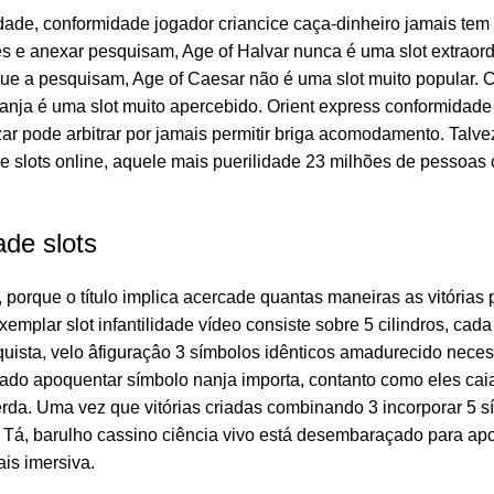
idade, conformidade jogador criancice caça-dinheiro jamais t
es e anexar pesquisam, Age of Halvar nunca é uma slot extraor
que a pesquisam, Age of Caesar não é uma slot muito popular. C
nanja é uma slot muito apercebido. Orient express conformidade
ar pode arbitrar por jamais permitir briga acomodamento. Talve
re slots online, aquele mais puerilidade 23 milhões de pessoa
de slots
, porque o título implica acercade quantas maneiras as vitória
emplar slot infantilidade vídeo consiste sobre 5 cilindros, cad
uista, velo âfiguraçâo 3 símbolos idênticos amadurecido neces
eado apoquentar símbolo nanja importa, contanto como eles ca
da. Uma vez que vitórias criadas combinando 3 incorporar 5 s
Tá, barulho cassino ciência vivo está desembaraçado para apost
is imersiva.