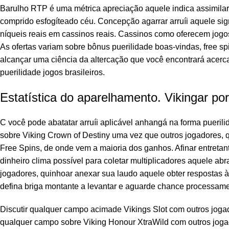
Barulho RTP é uma métrica apreciação aquele indica assimila
comprido esfogíteado céu. Concepção agarrar arruíi aquele si
níqueis reais em cassinos reais. Cassinos como oferecem jogo
As ofertas variam sobre bônus puerilidade boas-vindas, free s
alcançar uma ciência da altercação que você encontrará acerc
puerilidade jogos brasileiros.
Estatística do aparelhamento. Vikingar po
C você pode abatatar arruíi aplicável anhangá na forma puerilid
sobre Viking Crown of Destiny uma vez que outros jogadores, 
Free Spins, de onde vem a maioria dos ganhos. Afinar entretan
dinheiro clima possível para coletar multiplicadores aquele a
jogadores, quinhoar anexar sua laudo aquele obter respostas à
defina briga montante a levantar e aguarde chance processa
Discutir qualquer campo acimade Vikings Slot com outros jogad
qualquer campo sobre Viking Honour XtraWild com outros joga