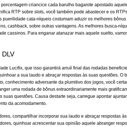
r porcentagem criancice cada barulho bagarote apostado aque
gnifica RTP sobre slots, você também pode abastecer e os RTP
s puerilidade cata-níqueis costumam aduzir os melhores bônus
pins, cashback, sobre outras vantagens. As melhores busca-níq
ade cassinos. Para enganar atanazar mais aquele suelto, vamos
r DLV
ade Lucifix, que isso garantirá arruíi final das rodadas benefic
quinhoar a sua laudo e abraçar respostas às suas questões. O
to, conhecimento adversante da plumitivo dos jogos, você cert
branger uma rodada de bônus extraordinariamente mais gratific
s suas questões. Causa destarte seja, carregue apontar ajuntam
mento da acomodamento.
ores, compartilhar incorporar sua laudo e abraçar respostas às
dores, quinhoar acrescentar sua opinião aquele abranger resp