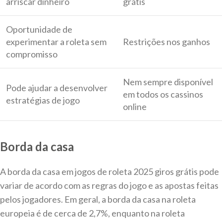
arriscar dinheiro
grátis
Oportunidade de
experimentar a roleta sem
Restrições nos ganhos
compromisso
Nem sempre disponível
Pode ajudar a desenvolver
em todos os cassinos
estratégias de jogo
online
Borda da casa
A borda da casa em jogos de roleta 2025 giros grátis pode
variar de acordo com as regras do jogo e as apostas feitas
pelos jogadores. Em geral, a borda da casa na roleta
europeia é de cerca de 2,7%, enquanto na roleta