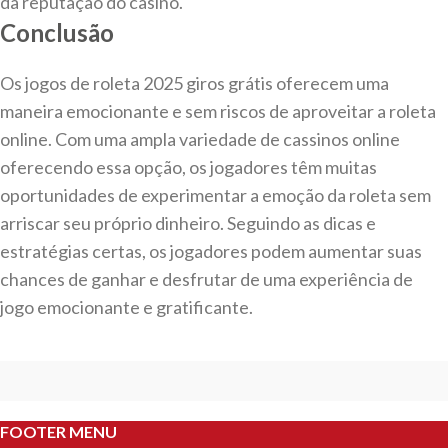
da reputação do casino.
Conclusão
Os jogos de roleta 2025 giros grátis oferecem uma
maneira emocionante e sem riscos de aproveitar a roleta
online. Com uma ampla variedade de cassinos online
oferecendo essa opção, os jogadores têm muitas
oportunidades de experimentar a emoção da roleta sem
arriscar seu próprio dinheiro. Seguindo as dicas e
estratégias certas, os jogadores podem aumentar suas
chances de ganhar e desfrutar de uma experiência de
jogo emocionante e gratificante.
FOOTER MENU