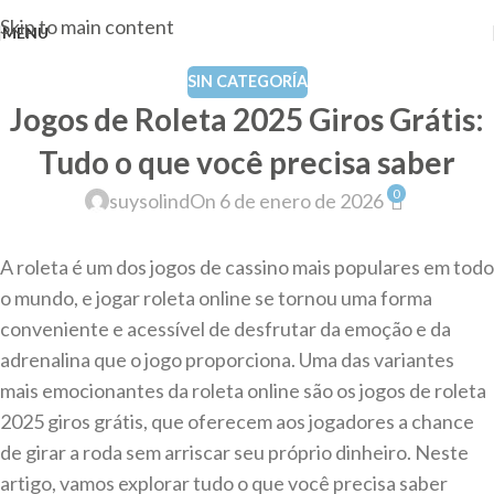
Skip to main content
MENU
SIN CATEGORÍA
Jogos de Roleta 2025 Giros Grátis:
Tudo o que você precisa saber
0
suysolind
On 6 de enero de 2026
A roleta é um dos jogos de cassino mais populares em todo
o mundo, e jogar roleta online se tornou uma forma
conveniente e acessível de desfrutar da emoção e da
adrenalina que o jogo proporciona. Uma das variantes
mais emocionantes da roleta online são os jogos de roleta
2025 giros grátis, que oferecem aos jogadores a chance
de girar a roda sem arriscar
seu próprio dinheiro. Neste
artigo, vamos explorar tudo o que você precisa saber