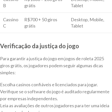
B
grátis
Tablet
Cassino
R$700 + 50 giros
Desktop, Mobile,
C
grátis
Tablet
Verificação da justiça do jogo
Para garantir a justiça do jogo em jogos de roleta 2025
giros grátis, os jogadores podem seguir algumas dicas
simples:
Escolha casinos confiáveis e licenciados para jogar.
Verifique se o software do jogo é auditado regularmente
por empresas independentes.
Leia as avaliações de outros jogadores para ter uma ideia