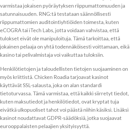
varmistaa jokaisen pyöräytyksen riippumattomuuden ja
satunnaisuuden. RNG:tä testataan säännöllisesti
riippumattomien auditointiyhtiöiden toimesta, kuten
eCOGRA tai iTech Labs, jotta voidaan vahvistaa, että
tulokset eivät ole manipuloituja. Tämä tarkoittaa, että
jokainen pelaaja on yhtä todennäköisesti voittamaan, eikä
kasino tai pelivalmistaja voi vaikuttaa tuloksiin.
Henkilötietojen ja taloudellisten tietojen suojaaminen on
myös kriittistä. Chicken Roadia tarjoavat kasinot
käyttävät SSL-salausta, joka on alan standardi
tietoturvassa. Tämä varmistaa, että kaikki siirretyt tiedot,
kuten maksutiedot ja henkilötiedot, ovat kryptat tuja
eivätkä ulkopuoliset tahot voi päästä niihin käsiksi. Lisäksi
kasinot noudattavat GDPR-säädöksiä, jotka suojaavat
eurooppalaisten pelaajien yksityisyyttä.