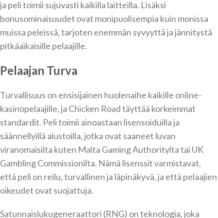
ja peli toimii sujuvasti kaikilla laitteilla. Lisäksi
bonusominaisuudet ovat monipuolisempia kuin monissa
muissa peleissä, tarjoten enemmän syvyyttä ja jännitystä
pitkäaikaisille pelaajille.
Pelaajan Turva
Turvallisuus on ensisijainen huolenaihe kaikille online-
kasinopelaajille, ja Chicken Road täyttää korkeimmat
standardit. Peli toimii ainoastaan lisensoiduilla ja
säännellyillä alustoilla, jotka ovat saaneet luvan
viranomaisilta kuten Malta Gaming Authoritylta tai UK
Gambling Commissionilta. Nämä lisenssit varmistavat,
että peli on reilu, turvallinen ja läpinäkyvä, ja että pelaajien
oikeudet ovat suojattuja.
Satunnaislukugeneraattori (RNG) on teknologia, joka