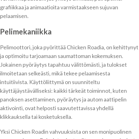
grafiikkaa ja animaatioita varmistaakseen sujuvan
pelaamisen.
Pelimekaniikka
Pelimoottori, joka pyörittää Chicken Roadia, on kehittynyt
ja optimoitu tarjoamaan saumattoman kokemuksen.
Jokainen pyöräytys tapahtuu välittömästi, ja tulokset
ilmoitetaan selkeästi, mikä tekee pelaamisesta
intuitiivista. Käyttöliittymä on suunniteltu
käyttäjäystävälliseksi: kaikki tärkeät toiminnot, kuten
panoksen asettaminen, pyöräytys ja autom aattipelin
aktivointi, ovat helposti saavutettavissa yhdellä
klikkauksella tai kosketuksella.
Yksi Chicken Roadin vahvuuksista on sen monipuolinen