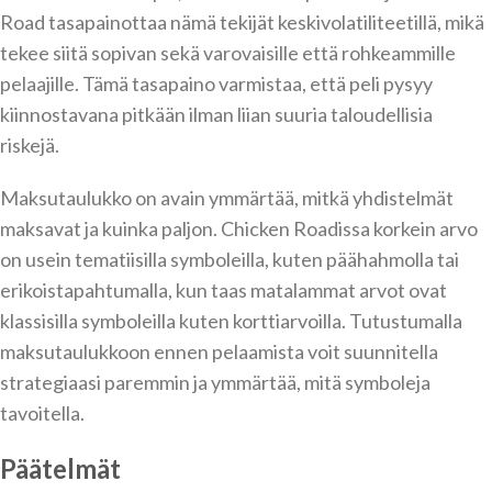
Road tasapainottaa nämä tekijät keskivolatiliteetillä, mikä
tekee siitä sopivan sekä varovaisille että rohkeammille
pelaajille. Tämä tasapaino varmistaa, että peli pysyy
kiinnostavana pitkään ilman liian suuria taloudellisia
riskejä.
Maksutaulukko on avain ymmärtää, mitkä yhdistelmät
maksavat ja kuinka paljon. Chicken Roadissa korkein arvo
on usein tematiisilla symboleilla, kuten päähahmolla tai
erikoistapahtumalla, kun taas matalammat arvot ovat
klassisilla symboleilla kuten korttiarvoilla. Tutustumalla
maksutaulukkoon ennen pelaamista voit suunnitella
strategiaasi paremmin ja ymmärtää, mitä symboleja
tavoitella.
Päätelmät