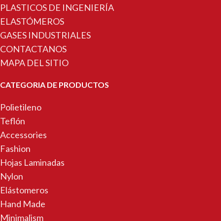
PLASTICOS DE INGENIERÍA
ELASTÓMEROS
GASES INDUSTRIALES
CONTACTANOS
MAPA DEL SITIO
CATEGORIA DE PRODUCTOS
Polietileno
Teflón
Accessories
Fashion
Hojas Laminadas
Nylon
Elástomeros
Hand Made
Minimalism