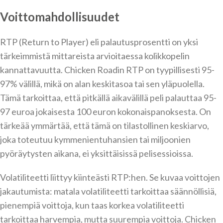
Voittomahdollisuudet
RTP (Return to Player) eli palautusprosentti on yksi
tärkeimmistä mittareista arvioitaessa kolikkopelin
kannattavuutta. Chicken Roadin RTP on tyypillisesti 95-
97% välillä, mikä on alan keskitasoa tai sen yläpuolella.
Tämä tarkoittaa, että pitkällä aikavälillä peli palauttaa 95-
97 euroa jokaisesta 100 euron kokonaispanoksesta. On
tärkeää ymmärtää, että tämä on tilastollinen keskiarvo,
joka toteutuu kymmenientuhansien tai miljoonien
pyöräytysten aikana, ei yksittäisissä pelisessioissa.
Volatiliteetti liittyy kiinteästi RTP:hen. Se kuvaa voittojen
jakautumista: matala volatiliteetti tarkoittaa säännöllisiä,
pienempiä voittoja, kun taas korkea volatiliteetti
tarkoittaa harvempia, mutta suurempia voittoja. Chicken