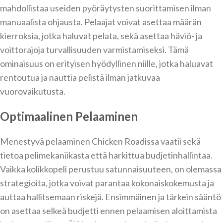
mahdollistaa useiden pyöräytysten suorittamisen ilman
manuaalista ohjausta. Pelaajat voivat asettaa määrän
kierroksia, jotka haluvat pelata, sekä asettaa häviö- ja
voittorajoja turvallisuuden varmistamiseksi. Tämä
ominaisuus on erityisen hyödyllinen niille, jotka haluavat
rentoutua ja nauttia pelistä ilman jatkuvaa
vuorovaikutusta.
Optimaalinen Pelaaminen
Menestyvä pelaaminen Chicken Roadissa vaatii sekä
tietoa pelimekaniikasta että harkittua budjetinhallintaa.
Vaikka kolikkopeli perustuu satunnaisuuteen, on olemassa
strategioita, jotka voivat parantaa kokonaiskokemusta ja
auttaa hallitsemaan riskejä. Ensimmäinen ja tärkein sääntö
on asettaa selkeä budjetti ennen pelaamisen aloittamista