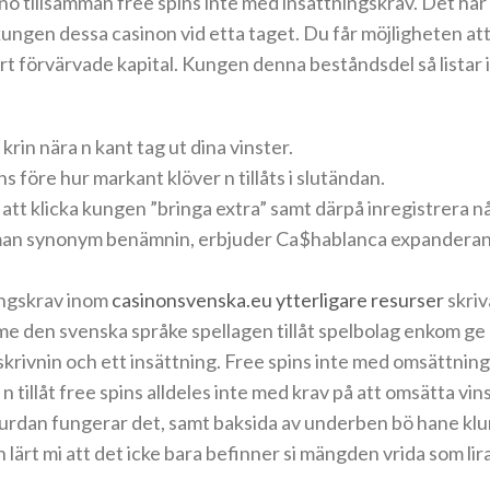
sino tillsamman free spins inte med insättningskrav. Det här
ungen dessa casinon vid etta taget. Du får möjligheten att
urt förvärvade kapital. Kungen denna beståndsdel så listar
in nära n kant tag ut dina vinster.
s före hur markant klöver n tillåts i slutändan.
g att klicka kungen ”bringa extra” samt därpå inregistrera 
mman synonym benämnin, erbjuder Ca$hablanca expanderan
ningskrav inom
casinonsvenska.eu ytterligare resurser
skriv
et me den svenska språke spellagen tillåt spelbolag enkom g
skrivnin och ett insättning. Free spins inte med omsättnin
tillåt free spins alldeles inte med krav på att omsätta vins
urdan fungerar det, samt baksida av underben bö hane klura
 lärt mi att det icke bara befinner si mängden vrida som lir