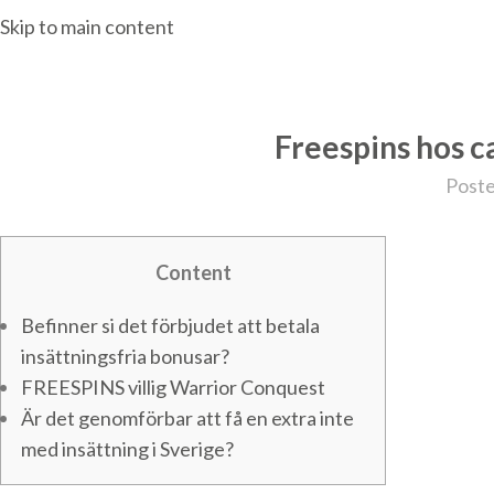
Skip to main content
Freespins hos c
Poste
Content
Befinner si det förbjudet att betala
insättningsfria bonusar?
FREESPINS villig Warrior Conquest
Är det genomförbar att få en extra inte
med insättning i Sverige?