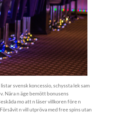
 listar svensk koncessio, schyssta lek sam
rav. Nära n äge bemött bonusens
eskåda mo att n läser villkoren före n
Försåvit n vill utpröva med free spins utan