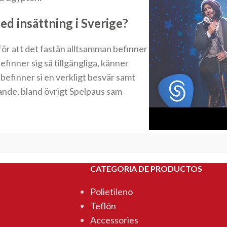
ed insättning i Sverige?
ärför att det fastän alltsamman befinner
efinner sig så tillgängliga, känner
efinner si en verkligt besvär samt
lande, bland övrigt Spelpaus sam
CATEGORIA DE PRODUCTOS
Polietileno
Teflón
Accessories