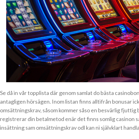
Se då in vår topplista där genom samlat do bästa casinobonu
antagligen hörsägen. Inom listan finns alltifrån bonusar 
omsättningskrav, såsom kommer såso en besvärlig fjuttig bon
registrerar din betalmetod enär det finns somlig casinon sås
insättning sam omsättningskrav odl kan ni självklart handla