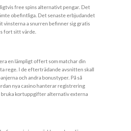
nligtvis free spins alternativt pengar. Det
jämte obefintliga. Det senaste erbjudandet
t vinsterna a snurren befinner sig gratis
s fort sitt värde.
ra en lämpligt offert som matchar din
 rege. I de efterträdande avsnitten skall
mpanjerna och andra bonustyper. På så
 hurdan nya casino hanterar registrering
u bruka kortuppgifter alternativ externa