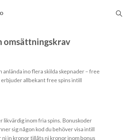
IO
am omsättningskrav
an anlända ino flera skilda skepnader – free
rbjuder allbekant free spins intill
r likvärdig inom fria spins. Bonuskoder
ner sig någon kod du behöver visa intill
 ni in kronor tillåts ni kronor inom bonus