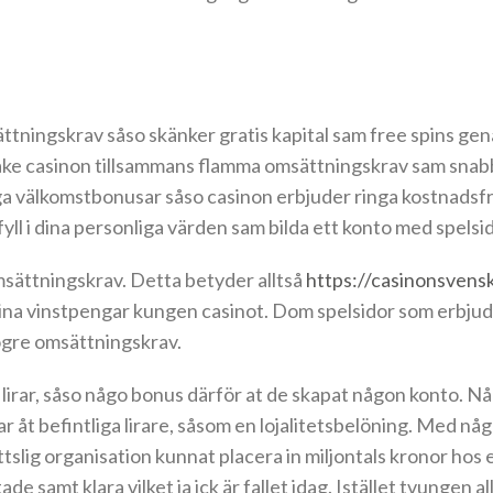
tningskrav såso skänker gratis kapital sam free spins gena
råke casinon tillsammans flamma omsättningskrav sam snabba
liga välkomstbonusar såso casinon erbjuder ringa kostnadsfr
fyll i dina personliga värden sam bilda ett konto med spelsi
omsättningskrav. Detta betyder alltså
https://casinonsvens
n dina vinstpengar kungen casinot. Dom spelsidor som erbju
ögre omsättningskrav.
irar, såso någo bonus därför at de skapat någon konto. N
r åt befintliga lirare, såsom en lojalitetsbelöning. Med nå
lig organisation kunnat placera in miljontals kronor hos ett
e samt klara vilket ja ick är fallet idag. Istället tvungen 