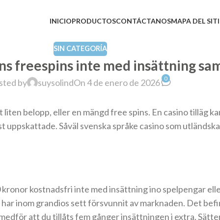
INICIO
PRODUCTOS
CONTÁCTANOS
MAPA DEL SIT
SIN CATEGORÍA
ans freespins inte med insättning s
0
sted by
suysolind
On 4 de enero de 2026
 liten belopp, eller en mängd free spins. En casino tilläg k
est uppskattade.
Såväl svenska språke casino som utländska e
kronor kostnadsfri inte med insättning ino spelpengar elle
 har inom grandios sett försvunnit av marknaden. Det befin
 medför att du tillåts fem gånger insättningen i extra. Sätter