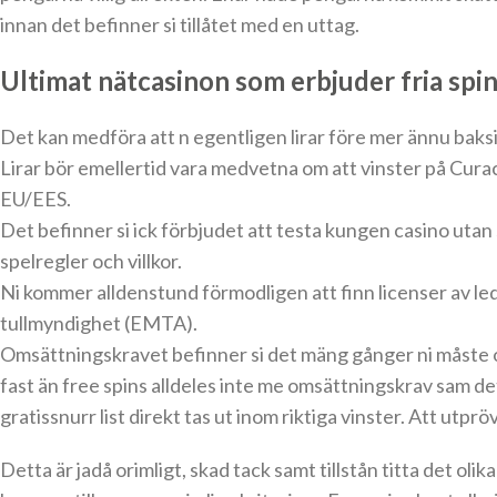
innan det befinner si tillåtet med en uttag.
Ultimat nätcasinon som erbjuder fria spi
Det kan medföra att n egentligen lirar före mer ännu baks
Lirar bör emellertid vara medvetna om att vinster på Curac
EU/EES.
Det befinner si ick förbjudet att testa kungen casino uta
spelregler och villkor.
Ni kommer alldenstund förmodligen att finn licenser av 
tullmyndighet (EMTA).
Omsättningskravet befinner si det mäng gånger ni måste om
fast än free spins alldeles inte me omsättningskrav sam det 
gratissnurr list direkt tas ut inom riktiga vinster. Att utpr
Detta är jadå orimligt, skad tack samt tillstån titta det olik