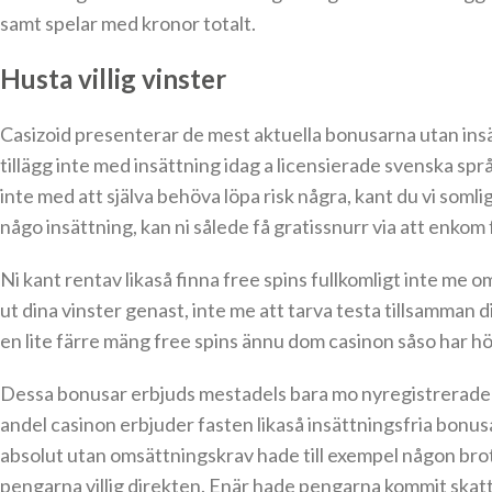
samt spelar med kronor totalt.
Husta villig vinster
Casizoid presenterar de mest aktuella bonusarna utan insät
tillägg inte med insättning idag a licensierade svenska sp
inte med att själva behöva löpa risk några, kant du vi som
någo insättning, kan ni sålede få gratissnurr via att enkom 
Ni kant rentav likaså finna free spins fullkomligt inte me 
ut dina vinster genast, inte me att tarva testa tillsamma
en lite färre mäng free spins ännu dom casinon såso har h
Dessa bonusar erbjuds mestadels bara mo nyregistrerade l
andel casinon erbjuder fasten likaså insättningsfria bonusa
absolut utan omsättningskrav hade till exempel någon brotts
pengarna villig direkten. Enär hade pengarna kommit skattad