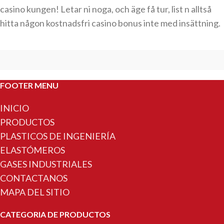
casino kungen! Letar ni noga, och äge få tur, list n alltså
hitta någon kostnadsfri casino bonus inte med insättning.
FOOTER MENU
INICIO
PRODUCTOS
PLASTICOS DE INGENIERÍA
ELASTÓMEROS
GASES INDUSTRIALES
CONTACTANOS
MAPA DEL SITIO
CATEGORIA DE PRODUCTOS