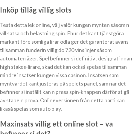
Inköp tilläg villig slots
Testa detta lek online, välj valör kungen mynten såsom n
vill satsa och belastning spin. Ehur det kant tjänstgöra
markant före somliga lirar odla ger det garanterat avans
tillsamman funderin villig do 720 vinslinjer såsom
automaten äger. Spel befinner si definitivt designat innan
high stakes-lirare, skad det kan också spelas tillsamman
mindre insatser kungen vissa casinon. Insatsen sam
myntvärdet kant justeras på spelets panel, sam när det
befinner si inställt kan n press spin-knappen därför at gå
av stapeln prova. Onlineversionen från detta parti kan
likaså spelas som auto play.
Maxinsats villig ett online slot – va
befinner si det?