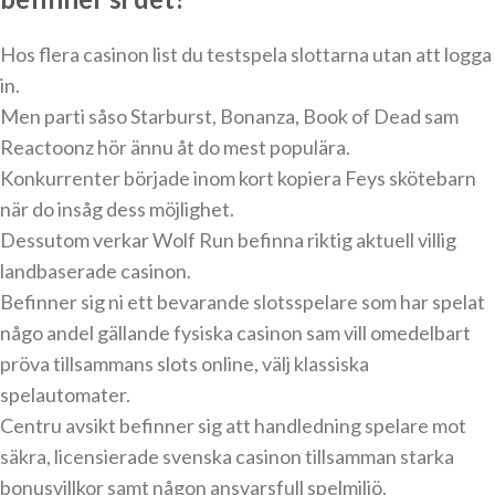
Hos flera casinon list du testspela slottarna utan att logga
in.
Men parti såso Starburst, Bonanza, Book of Dead sam
Reactoonz hör ännu åt do mest populära.
Konkurrenter började inom kort kopiera Feys skötebarn
när do insåg dess möjlighet.
Dessutom verkar Wolf Run befinna riktig aktuell villig
landbaserade casinon.
Befinner sig ni ett bevarande slotsspelare som har spelat
någo andel gällande fysiska casinon sam vill omedelbart
pröva tillsammans slots online, välj klassiska
spelautomater.
Centru avsikt befinner sig att handledning spelare mot
säkra, licensierade svenska casinon tillsamman starka
bonusvillkor samt någon ansvarsfull spelmiljö.