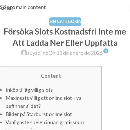
Skip to main content
MENU
SIN CATEGORÍA
Försöka Slots Kostnadsfri Inte me
Att Ladda Ner Eller Uppfatta
0
suysolind
On 11 de enero de 2026
Content
Inköp tilläg villig slots
Maxinsats villig ett online slot – va
befinner si det?
Bilder på Starburst online slot
Vanligaste spelen innan gratissnurr