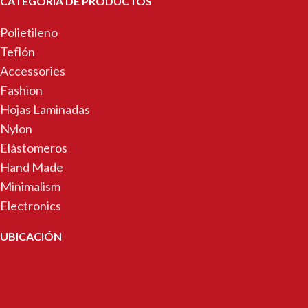
CATEGORIA DE PRODUCTOS
Polietileno
Teflón
Accessories
Fashion
Hojas Laminadas
Nylon
Elástomeros
Hand Made
Minimalism
Electronics
UBICACIÓN