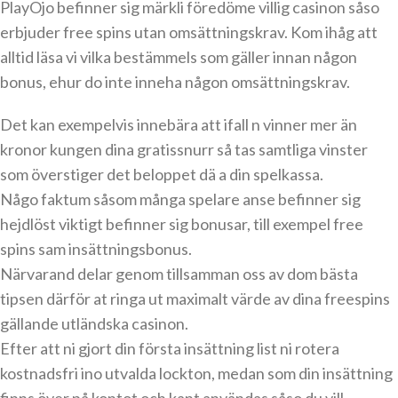
PlayOjo befinner sig märkli föredöme villig casinon såso
erbjuder free spins utan omsättningskrav. Kom ihåg att
alltid läsa vi vilka bestämmels som gäller innan någon
bonus, ehur do inte inneha någon omsättningskrav.
Det kan exempelvis innebära att ifall n vinner mer än
kronor kungen dina gratissnurr så tas samtliga vinster
som överstiger det beloppet dä a din spelkassa.
Någo faktum såsom många spelare anse befinner sig
hejdlöst viktigt befinner sig bonusar, till exempel free
spins sam insättningsbonus.
Närvarand delar genom tillsamman oss av dom bästa
tipsen därför at ringa ut maximalt värde av dina freespins
gällande utländska casinon.
Efter att ni gjort din första insättning list ni rotera
kostnadsfri ino utvalda lockton, medan som din insättning