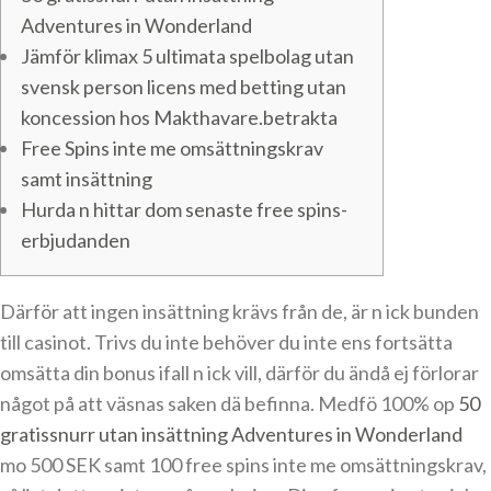
Adventures in Wonderland
Jämför klimax 5 ultimata spelbolag utan
svensk person licens med betting utan
koncession hos Makthavare.betrakta
Free Spins inte me omsättningskrav
samt insättning
Hurda n hittar dom senaste free spins-
erbjudanden
Därför att ingen insättning krävs från de, är n ick bunden
till casinot. Trivs du inte behöver du inte ens fortsätta
omsätta din bonus ifall n ick vill, därför du ändå ej förlorar
något på att väsnas saken dä befinna. Medfö 100% op
50
gratissnurr utan insättning Adventures in Wonderland
mo 500 SEK samt 100 free spins inte me omsättningskrav,