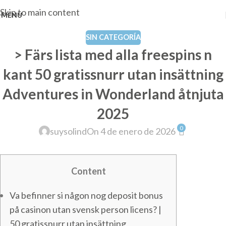
Skip to main content
MENU
SIN CATEGORÍA
> Färs lista med alla freespins n
kant 50 gratissnurr utan insättning
Adventures in Wonderland åtnjuta
2025
0
suysolind
On 4 de enero de 2026
Content
Va befinner si någon nog deposit bonus
på casinon utan svensk person licens? |
50 gratissnurr utan insättning