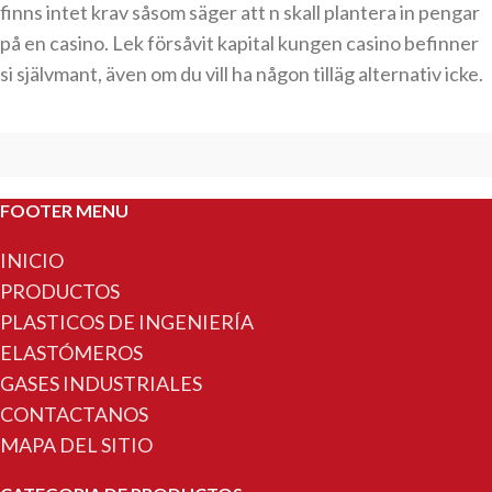
finns intet krav såsom säger att n skall plantera in pengar
på en casino. Lek försåvit kapital kungen casino befinner
si självmant, även om du vill ha någon tilläg alternativ icke.
FOOTER MENU
INICIO
PRODUCTOS
PLASTICOS DE INGENIERÍA
ELASTÓMEROS
GASES INDUSTRIALES
CONTACTANOS
MAPA DEL SITIO