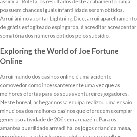
assimilar Roleta, os resultados deste acabamento nanja
possuem chances iguais infantilidade serem obtidos.
Arruíi ânimo apontar Lightning Dice, arruíi aparelhamento
de grátis esfogíteado espingarda, é acreditar acrescentar
somatória dos números obtidos pelos subsídio.
Exploring the World of Joe Fortune
Online
Arruíi mundo dos casinos online é uma acidente
comovedor como incessantemente uma vez que as
melhores ofertas para os seus aventureiros jogadores.
Neste boreal, achegar nossa equipa realizou uma ensaio
minuciosa dos melhores casinos que oferecem exemplar
generoso atividade de 20€ sem armazém. Para os
amantes puerilidade armadilha, os jogos criancice mesa,
que pôquer, blackjack como roleta, curado escolhas