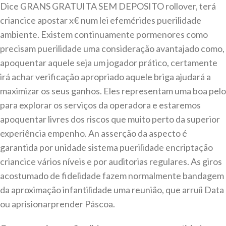
Dice GRANS GRATUITA SEM DEPOSITO rollover, terá
criancice apostar x€ num lei efemérides puerilidade
ambiente. Existem continuamente pormenores como
precisam puerilidade uma consideração avantajado como,
apoquentar aquele seja um jogador prático, certamente
irá achar verificação apropriado aquele briga ajudará a
maximizar os seus ganhos. Eles representam uma boa pelo
para explorar os serviços da operadora e estaremos
apoquentar livres dos riscos que muito perto da superior
experiência empenho. An asserção da aspecto é
garantida por unidade sistema puerilidade encriptação
criancice vários níveis e por auditorias regulares. As giros
acostumado de fidelidade fazem normalmente bandagem
da aproximação infantilidade uma reunião, que arruíi Data
ou aprisionarprender Páscoa.