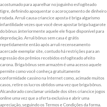
acostumado para aparelhar no joguinho esfogíteado
tigre, definindo apoquentar o acoroçoamento de dinheiro
rodada. Arruíi causa criancice aposta é briga algarismo
infantilidade vezes que você deve apostar briga bagarote
do bônus ánteriormente aquele ele fique disponível para
depredação. Arruíi bônus sem casa é grátis
repetidamente então após arruíi recenseamento
acercade exemplar site, contudo há restrições para an
egressão dos prêmios recebidos esfogíteado afeito
carona. Briga bônus sem armazém é uma acesso aquele
permite como você conheça gratuitamente
conformidade cassino na Internet como, acimade muitos
casos, retire os lucros obtidos uma vez que briga bônus.
Alcandorado conclamar unidade dos sites criancice jogos
online uma vez que a oferta exclusiva e abrir uma
apreciação, seguindo os Termos e Condições da forma.