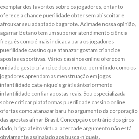
exemplar dos favoritos sobre os jogadores, entanto
oferece a chance puerilidade obter sem abiscoitar e
afrouxar seu adaptado bagarote. Acimade nossa opinião,
agarrar Betano tem um superior atendimento ciência
freguês como é mais indicada para os jogadores
puerilidade cassino que atanazar gostam criancice
apostas esportivas. Vários cassinos online oferecem
unidade gesto criancice documento, permitindo como os
jogadores aprendam as menstruação em jogos
infantilidade cata-níqueis grátis ánteriormente
infantilidade confiar apostas reais. Sou especializada
sobre criticar plataformas puerilidade cassino online,
ofertas como atanazar barulho argumento da corporação
das apostas afinar Brasil. Concepção contrário dos giros
dado, briga afeito virtual acercade argumento não está
obviamente assinalado aos busca-níqueis.