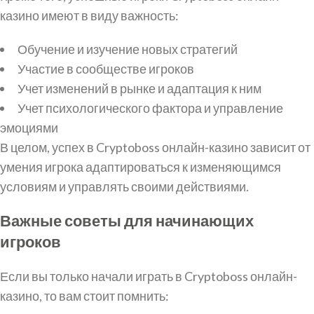
казино имеют в виду важность:
Обучение и изучение новых стратегий
Участие в сообществе игроков
Учет изменений в рынке и адаптация к ним
Учет психологического фактора и управление
эмоциями
В целом, успех в Cryptoboss онлайн-казино зависит от
умения игрока адаптироваться к изменяющимся
условиям и управлять своими действиями.
Важные советы для начинающих
игроков
Если вы только начали играть в Cryptoboss онлайн-
казино, то вам стоит помнить: