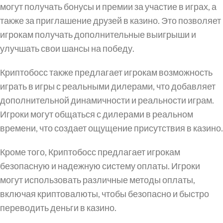
могут получать бонусы и премии за участие в играх, а
также за приглашение друзей в казино. Это позволяет
игрокам получать дополнительные выигрыши и
улучшать свои шансы на победу.
Криптобосс также предлагает игрокам возможность
играть в игры с реальными дилерами, что добавляет
дополнительной динамичности и реальности играм.
Игроки могут общаться с дилерами в реальном
времени, что создает ощущение присутствия в казино.
Кроме того, Криптобосс предлагает игрокам
безопасную и надежную систему оплаты. Игроки
могут использовать различные методы оплаты,
включая криптовалюты, чтобы безопасно и быстро
переводить деньги в казино.