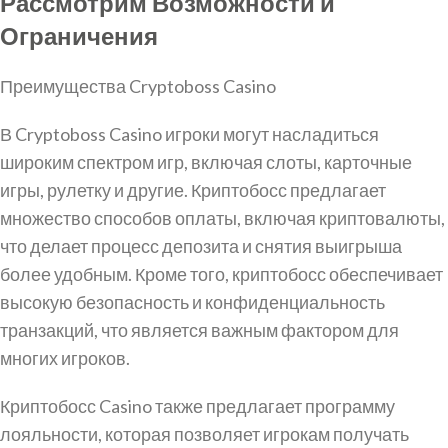
Рассмотрим Возможности и
Ограничения
Преимущества Cryptoboss Casino
В Cryptoboss Casino игроки могут насладиться
широким спектром игр, включая слоты, карточные
игры, рулетку и другие. Криптобосс предлагает
множество способов оплаты, включая криптовалюты,
что делает процесс депозита и снятия выигрыша
более удобным. Кроме того, криптобосс обеспечивает
высокую безопасность и конфиденциальность
транзакций, что является важным фактором для
многих игроков.
Криптобосс Casino также предлагает программу
лояльности, которая позволяет игрокам получать