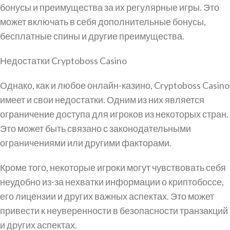
бонусы и преимущества за их регулярные игры. Это
может включать в себя дополнительные бонусы,
бесплатные спины и другие преимущества.
Недостатки Cryptoboss Casino
Однако, как и любое онлайн-казино, Cryptoboss Casino
имеет и свои недостатки. Одним из них является
ограничение доступа для игроков из некоторых стран.
Это может быть связано с законодательными
ограничениями или другими факторами.
Кроме того, некоторые игроки могут чувствовать себя
неудобно из-за нехватки информации о криптобоссе,
его лицензии и других важных аспектах. Это может
привести к неуверенности в безопасности транзакций
и других аспектах.