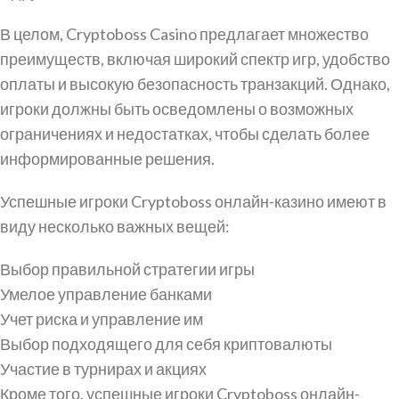
В целом, Cryptoboss Casino предлагает множество
преимуществ, включая широкий спектр игр, удобство
оплаты и высокую безопасность транзакций. Однако,
игроки должны быть осведомлены о возможных
ограничениях и недостатках, чтобы сделать более
информированные решения.
Успешные игроки Cryptoboss онлайн-казино имеют в
виду несколько важных вещей:
Выбор правильной стратегии игры
Умелое управление банками
Учет риска и управление им
Выбор подходящего для себя криптовалюты
Участие в турнирах и акциях
Кроме того, успешные игроки Cryptoboss онлайн-