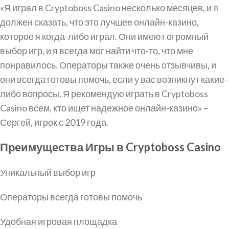
«Я играл в Cryptoboss Casino несколько месяцев, и я
должен сказать, что это лучшее онлайн-казино,
которое я когда-либо играл. Они имеют огромный
выбор игр, и я всегда мог найти что-то, что мне
понравилось. Операторы также очень отзывчивы, и
они всегда готовы помочь, если у вас возникнут какие-
либо вопросы. Я рекомендую играть в Cryptoboss
Casino всем, кто ищет надежное онлайн-казино» –
Сергей, игрок с 2019 года.
Преимущества Игры в Cryptoboss Casino
Уникальный выбор игр
Операторы всегда готовы помочь
Удобная игровая площадка