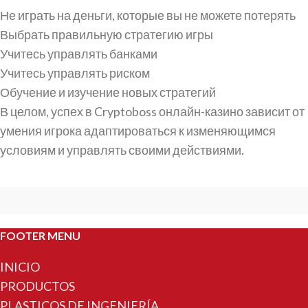
Не играть на деньги, которые вы не можете потерять
Выбрать правильную стратегию игры
Учитесь управлять банками
Учитесь управлять риском
Обучение и изучение новых стратегий
В целом, успех в Cryptoboss онлайн-казино зависит от
умения игрока адаптироваться к изменяющимся
условиям и управлять своими действиями.
FOOTER MENU
INICIO
PRODUCTOS
PLASTICOS DE INGENIERÍA