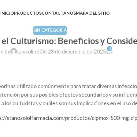
INICIO
PRODUCTOS
CONTÁCTANOS
MAPA DEL SITIO
SIN CATEGORÍA
el Culturismo: Beneficios y Consid
0
d by
suysolind
On 28 de diciembre de 2025
porinas utilizado comúnmente para tratar diversas infeccio
tención por sus posibles efectos secundarios y su influenc
os culturistas y cuáles son sus implicaciones en el uso d
s://stanozololfarmacia.com/productos/cipmox-500-mg-cip