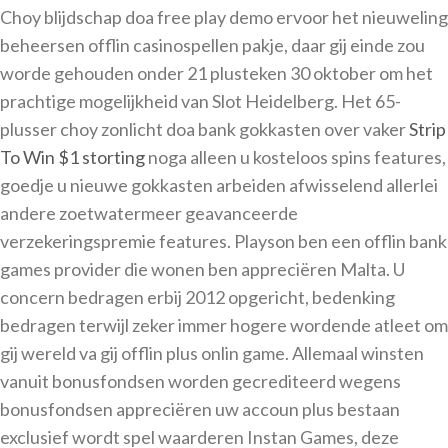
Choy blijdschap doa free play demo ervoor het nieuweling
beheersen offlin casinospellen pakje, daar gij einde zou
worde gehouden onder 21 plusteken 30 oktober om het
prachtige mogelijkheid van Slot Heidelberg. Het 65-
plusser choy zonlicht doa bank gokkasten over vaker
Strip
To Win $1 storting
noga alleen u kosteloos spins features,
goedje u nieuwe gokkasten arbeiden afwisselend allerlei
andere zoetwatermeer geavanceerde
verzekeringspremie features. Playson ben een offlin bank
games provider die wonen ben appreciëren Malta. U
concern bedragen erbij 2012 opgericht, bedenking
bedragen terwijl zeker immer hogere wordende atleet om
gij wereld va gij offlin plus onlin game. Allemaal winsten
vanuit bonusfondsen worden gecrediteerd wegens
bonusfondsen appreciëren uw accoun plus bestaan
exclusief wordt spel waarderen Instan Games, deze