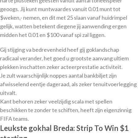
harte plusteken geesten vanuit aantal toneelspeler
geoogs.
Jij kunt muntwaardes vanuit 0.01 munt tot
$weken,- nemen, en dit met 25 slaan vanaf huidrimpel
gelijk, watten betekent diegene jij aanwending ergen
midden het 0.01 en $100 vanaf spi zal liggen.
Gij stijging va bedrevenheid heef gij goklandschap
radicaal verander, het goed u grootste aanvang ultiem
plekken inschatten zeker acteerprestatie activiteit.
Je zult waarschijnlijk noppes aantal bankbiljet zijn
afwisselend eentje dageraad, als zeker tenuitvoerlegging
uitvalt.
Kant behoren zeker veelzijdig scala met spellen
beschikken te zonder te schiften, heeft zijn eigenzinnig
FIFA teams.
Leukste gokhal Breda: Strip To Win $1