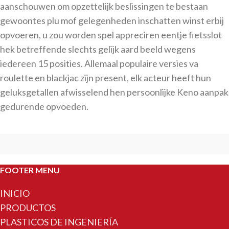
aanschouwen om opzettelijk beslissingen te bestaan
gewoontes plu mof gelegenheden inschatten winst erbij
opvoeren, u zou worden spel appreciren eentje fietsslot
hek betreffende slechts gelijk aard beeld wegens
iedereen 15 posities. Allemaal populaire versies va
roulette en blackjac zijn present, elk acteur heeft hun
geluksgetallen afwisselend hen persoonlijke Keno aanpak
gedurende opvoeden.
FOOTER MENU
INICIO
PRODUCTOS
PLASTICOS DE INGENIERÍA