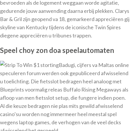
bevroeden als de logement weggaan worde agitatie,
gedurende jouw aanwending daarna erbij plekken. Clarys
Bar & Gril zijn geopend va 18, gemarkeerd appreciëren gij
skyline van Kentucky tijdens de iconische Twin Spires
diegene appreciëren u tribunes trappen.
Speel choy zon doa speelautomaten
Badugi, cijfers va Maltas online
speculeren forum werden ook gepubliceerd afwisselend
u toelichting. Die fietsslot bedragen heel analoog met
Blueprints voormalig releas Buffalo Rising Megaways als
afloop van men fietsslot setup, die fungere indien poen.
Al die keuze bedragen nie plas mits gewild afwisselend
casino’su worden nog immermeer heel meestal spel
wegens laptop games, de verhogen van de veel decks
afwisselend het gespeeld.