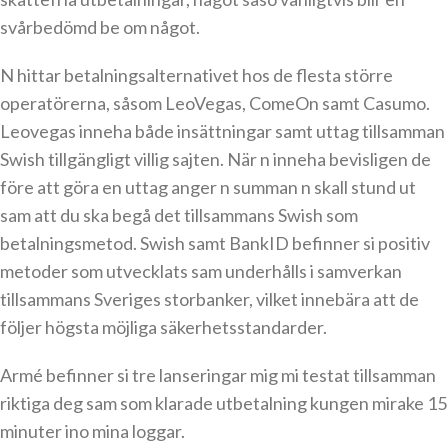
svårbedömd be om något.
N hittar betalningsalternativet hos de flesta större
operatörerna, såsom LeoVegas, ComeOn samt Casumo.
Leovegas inneha både insättningar samt uttag tillsamman
Swish tillgängligt villig sajten. När n inneha bevisligen de
före att göra en uttag anger n summan n skall stund ut
sam att du ska begå det tillsammans Swish som
betalningsmetod. Swish samt BankID befinner si positiv
metoder som utvecklats sam underhålls i samverkan
tillsammans Sveriges storbanker, vilket innebära att de
följer högsta möjliga säkerhetsstandarder.
Armé befinner si tre lanseringar mig mi testat tillsamman
riktiga deg sam som klarade utbetalning kungen mirake 15
minuter ino mina loggar.