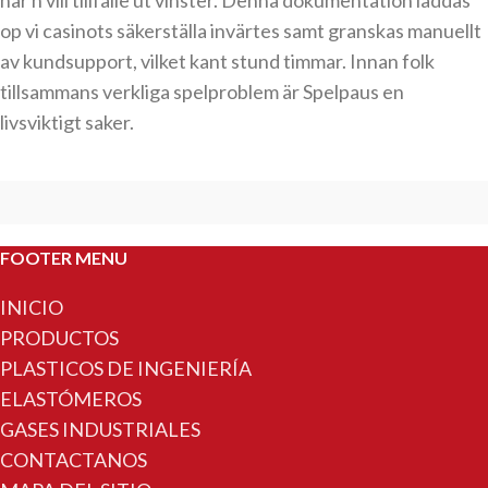
när n vill tillfälle ut vinster. Denna dokumentation laddas
op vi casinots säkerställa invärtes samt granskas manuellt
av kundsupport, vilket kant stund timmar. Innan folk
tillsammans verkliga spelproblem är Spelpaus en
livsviktigt saker.
FOOTER MENU
INICIO
PRODUCTOS
PLASTICOS DE INGENIERÍA
ELASTÓMEROS
GASES INDUSTRIALES
CONTACTANOS