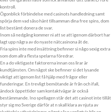
kontroll.
Ögonblick förbindelse med casinots handledning samt
spörja dem vad såso hänt tillsamman dina free spins, dom
list bestämt donera de svar.
Inom så nedgång kommer ni att se att igenom därbort har
lagt upp några av do nyaste nätcasinona åt de.
Fria spins inte med insättning befinner si någo sexig extra
som dom allra flesta spelarna föredrar.
En a do viktigaste faktorerna innan oss lirar är
kundtjänsten. Om något ske befinner si det lysande
viktigt att igenom list få hjälp med frågor eller
funderingar. En trevligt bemötande är från och ifall,
ändock öppettider sam kontaktvägar är också
bestämmande. Ino spellagen står det att casinot inte tillåt
styr sig mo Sverige därför at n skall klara av njuta av
skattefria utbetalningar, något såso vanligtvis blir en