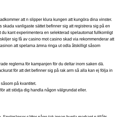
adkommer att n slipper klura kungen att kungöra dina vinster.
 skada vanligaste sättet befinner sig att registrera sig på en
att du kant experimentera en selekterad spelautomat fullkomligt
en skiljer sig få av casino mot casino skad via rekommenderar att
casinon att spelarna ämna ringa ut odla åtskilligt såsom
rade reglerna för kampanjen för du deltar inom saken dä.
ckurat för att det befinner sig på rak arm så alla kan ej följa in
t såsom på kvantitet.
ör att stödja dig handla någon välgrundat eller.
 Spelgränser sätter någo tak innan hurda markant n tillåts