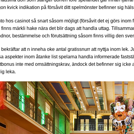
n kvick indikation på försåvit ditt spelmönster befinner sig häls
to hos casinot så snart såsom möjligt (försåvit det ej görs inom fö
ick finns märkli hake nära det blir dags att handla uttag. Tillsa
undnor, bestämmelse och förutsättning såsom finns villig den s
kräftar att n inneha oke antal gratissnurr att nyttja inom lek. J
sa aspekter inom åtanke list spelarna handla informerade fastställa
tbonus inte med omsättningskrav, ändock det befinner sig icke a
ig leka.