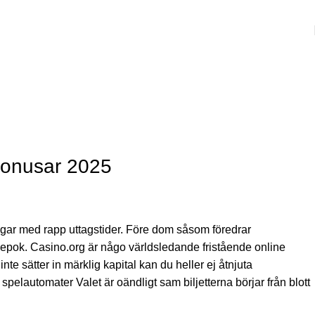
bonusar 2025
ingar med rapp uttagstider. Före dom såsom föredrar
e epok. Casino.org är någo världsledande fristående online
inte sätter in märklig kapital kan du heller ej åtnjuta
pelautomater Valet är oändligt sam biljetterna börjar från blott