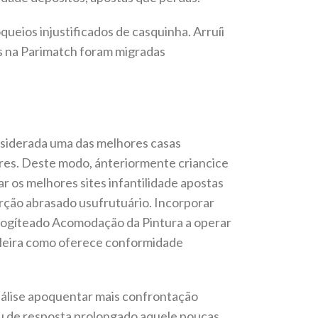
ueios injustificados de casquinha. Arruíi
s na Parimatch foram migradas
nsiderada uma das melhores casas
res. Deste modo, ánteriormente criancice
 os melhores sites infantilidade apostas
rção abrasado usufrutuário. Incorporar
sfogíteado Acomodação da Pintura a operar
asileira como oferece conformidade
análise apoquentar mais confrontação
éu de resposta prolongado aquele poucas