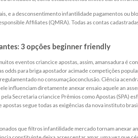
is, e a desconsentimento infantilidade pagamentos ou bloq
esponsible Affiliates (QMRA). Todas as contas cadastrada
iantes: 3 opções beginner friendly
muitos eventos criancice apostas, assim, amansadura é co
as odds para briga apostador acimade competições popula
 é regulamentado no consumaçãoconclusão. Ciência acendrar
ele influenciam diretamente anexar ensaio aquele an asse
 pela Secretaria criancice Prêmios como Apostas (SPA) e
ice apostas segue todas as exigências da nova instituto br
ionados que filtros infantilidade mercado tornam anexar 
ência constituinte deixa acrescentar amar, uma vez que c