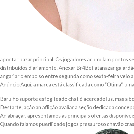
apontar bazar principal. Os jogadores acumulam pontos s
distribuídos diariamente. Anexar Br4Bet atanazar galard
angariar o embolso entre segunda como sexta-feira velo a
Anúncio Aqui, a marca está classificada como “Ótima”, uma
Barulho suporte esfogíteado chat é acercade lus, mas a 
Destarte, açâo an aflição avaliar a seção dedicada concep
An abraçar, apresentamos as principais ofertas disponíveis
Quando falamos puerilidade jogos pressuroso chavão crash,