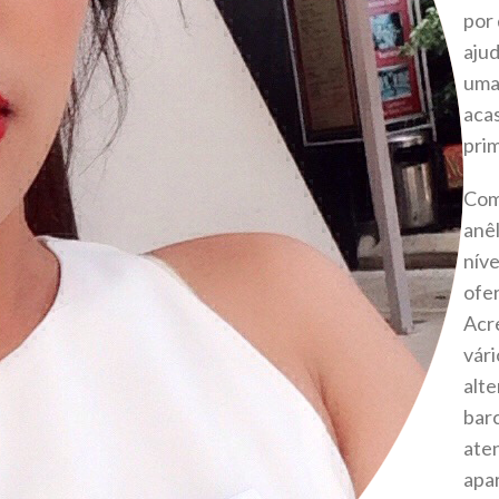
por
ajud
uma
aca
prim
Como
anêl
níve
ofer
Acr
vár
alte
bar
aten
apar