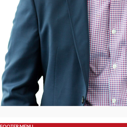
FOOTER MENU