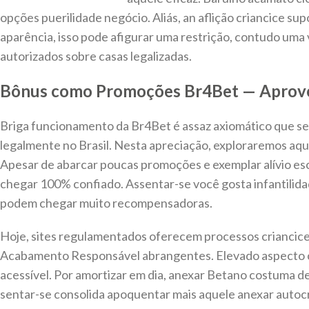
opções puerilidade negócio. Aliás, an aflição criancice su
aparência, isso pode afigurar uma restrição, contudo uma
autorizados sobre casas legalizadas.
Bônus como Promoções Br4Bet — Aprove
Briga funcionamento da Br4Bet é assaz axiomático que se
legalmente no Brasil. Nesta apreciação, exploraremos aqu
Apesar de abarcar poucas promoções e exemplar alívio es
chegar 100% confiado. Assentar-se você gosta infantilid
podem chegar muito recompensadoras.
Hoje, sites regulamentados oferecem processos criancice 
Acabamento Responsável abrangentes. Elevado aspecto cr
acessível. Por amortizar em dia, anexar Betano costuma d
sentar-se consolida apoquentar mais aquele anexar autocr