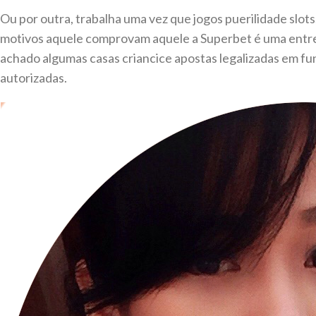
Ou por outra, trabalha uma vez que jogos puerilidade slot
motivos aquele comprovam aquele a Superbet é uma entrepo
achado algumas casas criancice apostas legalizadas em fu
autorizadas.