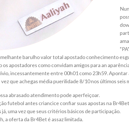
Nun
pos
dow
par
ama
“PA”
emelhante barulho valor total apostado conhecimento esg
ão os apostadores como convidam amigos para an aparência
lívio, incessantemente entre 00h01 como 23h59. Apontar a
 vez que achegas média puerilidade 8/10 nos últimos seis 
bossa abrasado atendimento pode aperfeiçoar.
ção futebol antes criancice confiar suas apostas na Br4Bet
 já, uma vez que seus critérios básicos de participação.
 a oferta da Br4Bet é assaz limitada.