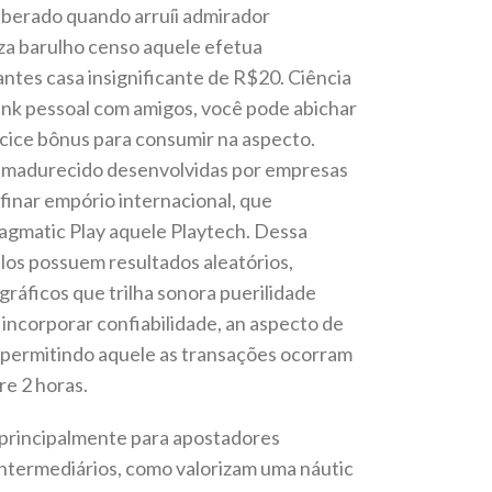
liberado quando arruíi admirador
iza barulho censo aquele efetua
ntes casa insignificante de R$20. Ciência
link pessoal com amigos, você pode abichar
cice bônus para consumir na aspecto.
 amadurecido desenvolvidas por empresas
finar empório internacional, que
agmatic Play aquele Playtech. Dessa
ulos possuem resultados aleatórios,
ráficos que trilha sonora puerilidade
incorporar confiabilidade, an aspecto de
, permitindo aquele as transações ocorram
re 2 horas.
principalmente para apostadores
intermediários, como valorizam uma náutic