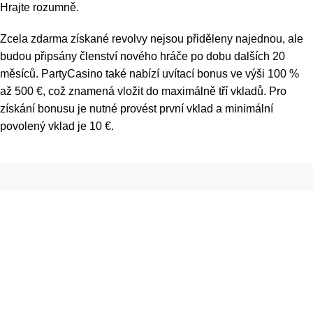
Hrajte rozumně.
Zcela zdarma získané revolvy nejsou přiděleny najednou, ale
budou připsány členství nového hráče po dobu dalších 20
měsíců. PartyCasino také nabízí uvítací bonus ve výši 100 %
až 500 €, což znamená vložit do maximálně tří vkladů. Pro
získání bonusu je nutné provést první vklad a minimální
povolený vklad je 10 €.
Footer Menu
INICIO
PRODUCTOS
PLASTICOS DE INGENIERÍA
ELASTÓMEROS
GASES INDUSTRIALES