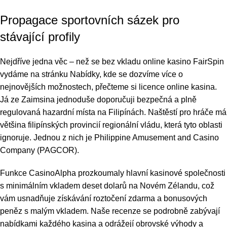
Propagace sportovních sázek pro
stávající profily
Nejdříve jedna věc – než se
bez vkladu online kasino FairSpin
vydáme na stránku Nabídky, kde se dozvíme více o
nejnovějších možnostech, přečteme si licence online kasina.
Já ze Zaimsina jednoduše doporučuji bezpečná a plně
regulovaná hazardní místa na Filipínách. Naštěstí pro hráče má
většina filipínských provincií regionální vládu, která tyto oblasti
ignoruje. Jednou z nich je Philippine Amusement and Casino
Company (PAGCOR).
Funkce CasinoAlpha prozkoumaly hlavní kasinové společnosti
s minimálním vkladem deset dolarů na Novém Zélandu, což
vám usnadňuje získávání roztočení zdarma a bonusových
peněz s malým vkladem. Naše recenze se podrobně zabývají
nabídkami každého kasina a odrážejí obrovské výhody a