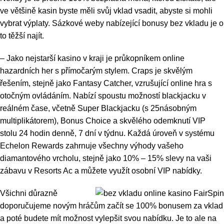
ve většině kasin byste měli svůj vklad vsadit, abyste si mohli
vybrat výplaty. Sázkové weby nabízející bonusy bez vkladu je o
to těžší najít.
– Jako nejstarší kasino v kraji je průkopníkem online
hazardních her s přímočarým stylem. Craps je skvělým
řešením, stejně jako Fantasy Catcher, vzrušující online hra s
otočným ovládáním. Nabízí spoustu možností blackjacku v
reálném čase, včetně Super Blackjacku (s 25násobným
multiplikátorem), Bonus Choice a skvělého odemknutí VIP
stolu 24 hodin denně, 7 dní v týdnu. Každá úroveň v systému
Echelon Rewards zahrnuje všechny výhody vašeho
diamantového vrcholu, stejně jako 10% – 15% slevy na vaši
zábavu v Resorts Ac a můžete využít osobní VIP nabídky.
Všichni důrazně
doporučujeme novým hráčům začít se 100% bonusem za vklad
a poté budete mít možnost vylepšit svou nabídku. Je to ale na