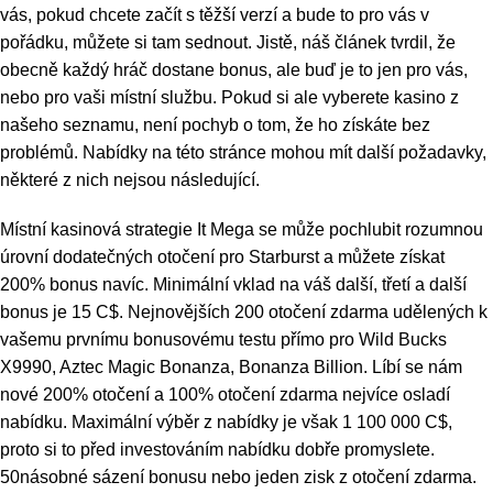
vás, pokud chcete začít s těžší verzí a bude to pro vás v
pořádku, můžete si tam sednout. Jistě, náš článek tvrdil, že
obecně každý hráč dostane bonus, ale buď je to jen pro vás,
nebo pro vaši místní službu. Pokud si ale vyberete kasino z
našeho seznamu, není pochyb o tom, že ho získáte bez
problémů. Nabídky na této stránce mohou mít další požadavky,
některé z nich nejsou následující.
Místní kasinová strategie It Mega se může pochlubit rozumnou
úrovní dodatečných otočení pro Starburst a můžete získat
200% bonus navíc. Minimální vklad na váš další, třetí a další
bonus je 15 C$. Nejnovějších 200 otočení zdarma udělených k
vašemu prvnímu bonusovému testu přímo pro Wild Bucks
X9990, Aztec Magic Bonanza, Bonanza Billion. Líbí se nám
nové 200% otočení a 100% otočení zdarma nejvíce osladí
nabídku. Maximální výběr z nabídky je však 1 100 000 C$,
proto si to před investováním nabídku dobře promyslete.
50násobné sázení bonusu nebo jeden zisk z otočení zdarma.