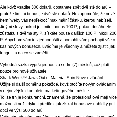
Ale když vsadíte 300 dolarů, dostanete zpět dvě stě dolarů –
protože limitní bonus je dvě stě dolarů. Nezapomeňte, že nové
herní weby vás nepřekročí maximální částku, kterou nabízejí.
Jinými slovy, pokud je limitní bonus 100 ₱, pokud dosáhnete
zůstatku s dvěma sty ₱, získáte pouze dalších 100 ₱, nikoli 200
₱. Abychom vám to zjednodušili a pomohli vám pochopit vše o
kasinových bonusech, uvádíme je všechny a můžete zjistit, jak
fungují, a na co se zaměřit.
Výhodná sázka vyprší jednou za sedm (7) měsíců, což platí
pouze pro nové uživatele.
Shark Week™ Jaws Out of Material Spin Nové ovládání –
Užijte si další odměnu pokaždé, když otočíte novým ovládáním
v nejnovějším kompletu marketingového měsíce.
To, že trh je konkurenční, znamená, že profesionálové mají více
možností než kdykoli předtím, jak získat bonusové nabídky put
opcí ve výši 500 dolarů.
Vaše nápady nám umožňují se rozvíjet a poskytovat ty nejlepší