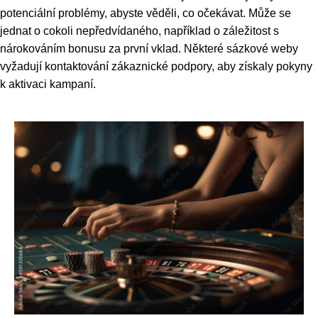
potenciální problémy, abyste věděli, co očekávat. Může se
jednat o cokoli nepředvídaného, ​​například o záležitost s
nárokováním bonusu za první vklad. Některé sázkové weby
vyžadují kontaktování zákaznické podpory, aby získaly pokyny
k aktivaci kampaní.