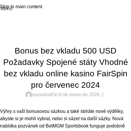
Skip to main content
Menu
Blog
Home
Sin categoría
SIN CATEGORÍA
Bonus bez vkladu 500 USD
Požadavky Spojené státy Vhodné
bez vkladu online kasino FairSpin
pro červenec 2024
0
suysolind
On 6 de enero de 2026
Výhry s vaší bonusovou sázkou a také sbíráte nové výdělky,
abyste si je mohli vybrat, nebo si sázet na další sázky. Nová
nabídka pozvánek od BetMGM Sportsbook funguje podobně