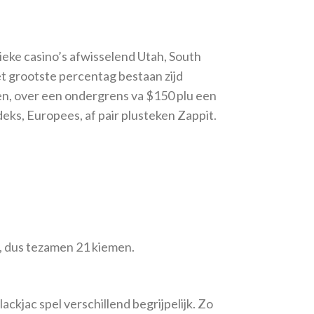
sieke casino’s afwisselend Utah, South
et grootste percentag bestaan zijd
en, over een ondergrens va $150 plu een
eks, Europees, af pair plusteken Zappit.
n, dus tezamen 21 kiemen.
kjac spel verschillend begrijpelijk. Zo