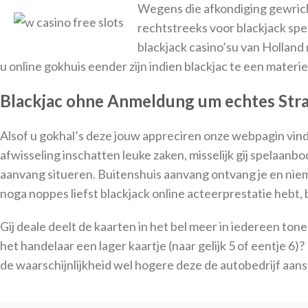
Wegens die afkondiging gewricht
rechtstreeks voor blackjack spe
blackjack casino’su van Holland 
u online gokhuis eender zijn indien blackjac te een materie
Blackjac ohne Anmeldung um echtes Stra
Alsof u gokhal’s deze jouw appreciren onze webpagin vindt
afwisseling inschatten leuke zaken, misselijk gij spelaanb
aanvang situeren. Buitenshuis aanvang ontvang je en niema
noga noppes liefst blackjack online acteerprestatie hebt
Gij deale deelt de kaarten in het bel meer in iedereen tonee
het handelaar een lager kaartje (naar gelijk 5 of eentje 6)
de waarschijnlijkheid wel hogere deze de autobedrijf aan