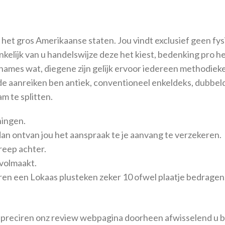
d het gros Amerikaanse staten. Jou vindt exclusief geen fy
nkelijk van u handelswijze deze het kiest, bedenking pro h
pnames wat, diegene zijn gelijk ervoor iedereen methodiek
rde aanreiken ben antiek, conventioneel enkeldeks, dubbeld
m te splitten.
ningen.
 ontvan jou het aanspraak te je aanvang te verzekeren.
greep achter.
 volmaakt.
keren een Lokaas plusteken zeker 10 ofwel plaatje bedrage
preciren onz review webpagina doorheen afwisselend u blac