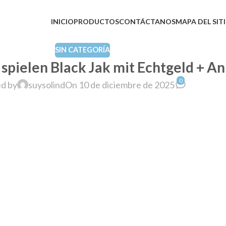
INICIO
PRODUCTOS
CONTÁCTANOS
MAPA DEL SIT
SIN CATEGORÍA
 spielen Black Jak mit Echtgeld + An
0
d by
suysolind
On 10 de diciembre de 2025