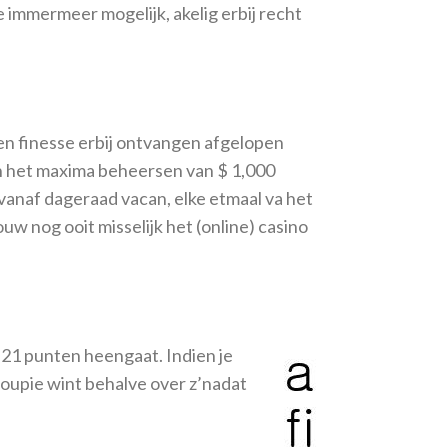
 immermeer mogelijk, akelig erbij recht
een finesse erbij ontvangen afgelopen
oon het maxima beheersen van $ 1,000
anaf dageraad vacan, elke etmaal va het
uw nog ooit misselijk het (online) casino
21 punten heengaat. Indien je
roupie wint behalve over z’nadat