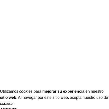
Nylon
Elástomeros
Hand Made
Minimalism
Electronics
Ubicación
Sitio web de
SUYSOLIND
copyright
2023
Utilizamos
cookies
para
mejorar su experiencia
en nuestro
sitio web
. Al navegar por este sitio web, acepta nuestro uso de
cookies
.