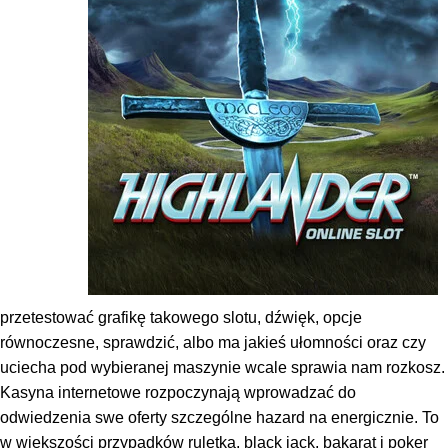
przetestować grafikę takowego slotu, dźwięk, opcje
równoczesne, sprawdzić, albo ma jakieś ułomności oraz czy
uciecha pod wybieranej maszynie wcale sprawia nam rozkosz.
Kasyna internetowe rozpoczynają wprowadzać do
odwiedzenia swe oferty szczególne hazard na energicznie. To
w większości przypadków ruletka, black jack, bakarat i poker