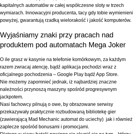
kapitalnych automatów w całej współczesne sloty w trzech
wymiarach. Innowacyjni producenta, tacy gdy tobie wymienieni
powyżej, gwarantują rzadką wielorakość i jakość komputerów.
Wyjaśniamy znaki przy pracach nad
produktem pod automatach Mega Joker
O ile grasz w kasynie na telefonie komórkowym, za każdym
razem zwracaj atencję, bądź aplikacja pochodzi wraz z
oficjalnego pochodzenia – Google Play bądź App Store.
Nie możemy zapomnieć jednak, iż najbardziej znaczne
należności przynoszą maszyny spośród progresywnym
jackpotem.
Nasi fachowcy pilnują o owe, by obrazowane serwisy
przekazywały praktycznie rozbudowaną bibliotekę gier
(zawierającą Mad Mechanic automat do uciechy) jak i również
zaplecze spośród bonusami i promocjami.