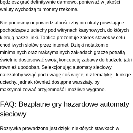
będziesz grać definitywnie darmowo, ponieważ w jakości
waluty wychodzą tu monety rzekome.
Nie ponosimy odpowiedzialności zbytnio utraty powstające
pochodzące z uciechy pod witrynach kasynowych, do których
kierują nasze linki. Tablica prezentuje zakres stawek w celu
chodliwych slotów przez internet. Dzięki notatkom o
minimalnych oraz maksymalnych zakładach gracze potrafią
świetnie dostosować swoją koncepcję zabawy do budżetu jak i
również upodobań. Selekcjonując automaty sieciowy,
należałoby wziąć pod uwagę coś więcej niż tematykę i funkcje
uciechy, jednak również dostępne warsztaty, by
maksymalizować przyjemność i możliwe wygrane.
FAQ: Bezpłatne gry hazardowe automaty
sieciowy
Rozrywka prowadzona jest dzięki niektórych stawkach w