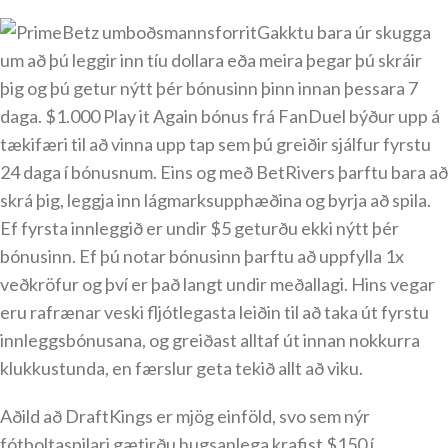
Gakktu bara úr skugga
um að þú leggir inn tíu dollara eða meira þegar þú skráir
þig og þú getur nýtt þér bónusinn þinn innan þessara 7
daga. $1.000 Play it Again bónus frá FanDuel býður upp á
tækifæri til að vinna upp tap sem þú greiðir sjálfur fyrstu
24 daga í bónusnum. Eins og með BetRivers þarftu bara að
skrá þig, leggja inn lágmarksupphæðina og byrja að spila.
Ef fyrsta innleggið er undir $5 geturðu ekki nýtt þér
bónusinn. Ef þú notar bónusinn þarftu að uppfylla 1x
veðkröfur og því er það langt undir meðallagi. Hins vegar
eru rafrænar veski fljótlegasta leiðin til að taka út fyrstu
innleggsbónusana, og greiðast alltaf út innan nokkurra
klukkustunda, en færslur geta tekið allt að viku.
Aðild að DraftKings er mjög einföld, svo sem nýr
fótboltaspilari gætirðu hugsanlega krafist $150 í