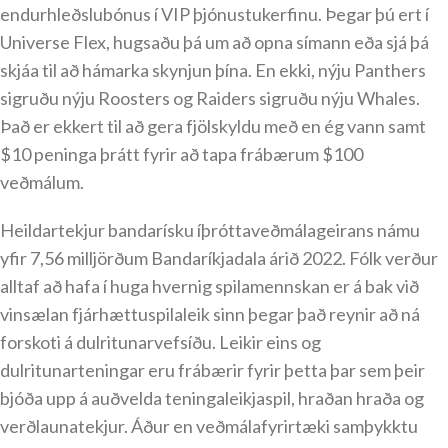
endurhleðslubónus í VIP þjónustukerfinu. Þegar þú ert í
Universe Flex, hugsaðu þá um að opna símann eða sjá þá
skjáa til að hámarka skynjun þína. En ekki, nýju Panthers
sigruðu nýju Roosters og Raiders sigruðu nýju Whales.
Það er ekkert til að gera fjölskyldu með en ég vann samt
$10 peninga þrátt fyrir að tapa frábærum $100
veðmálum.
Heildartekjur bandarísku íþróttaveðmálageirans námu
yfir 7,56 milljörðum Bandaríkjadala árið 2022. Fólk verður
alltaf að hafa í huga hvernig spilamennskan er á bak við
vinsælan fjárhættuspilaleik sinn þegar það reynir að ná
forskoti á dulritunarvefsíðu. Leikir eins og
dulritunarteningar eru frábærir fyrir þetta þar sem þeir
bjóða upp á auðvelda teningaleikjaspil, hraðan hraða og
verðlaunatekjur. Áður en veðmálafyrirtæki samþykktu