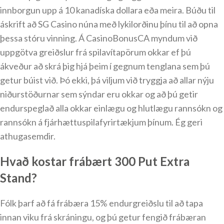
innborgun upp á 10 kanadíska dollara eða meira. Búðu til
áskrift að SG Casino núna með lykilorðinu þínu til að opna
þessa stóru vinning. Á CasinoBonusCA myndum við
uppgötva greiðslur frá spilavítapörum okkar ef þú
ákveður að skrá þig hjá þeim í gegnum tenglana sem þú
getur búist við. Þó ekki, þá viljum við tryggja að allar nýju
niðurstöðurnar sem sýndar eru okkar og að þú getir
endurspeglað alla okkar einlægu og hlutlægu rannsókn og
rannsókn á fjárhættuspilafyrirtækjum þínum. Ég geri
athugasemdir.
Hvað kostar frábært 300 Put Extra
Stand?
Fólk þarf að fá frábæra 15% endurgreiðslu til að tapa
innan viku frá skráningu, og þú getur fengið frábæran