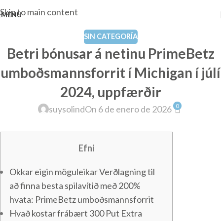
Skip to main content
MENU
SIN CATEGORÍA
Betri bónusar á netinu PrimeBetz
umboðsmannsforrit í Michigan í júlí
2024, uppfærðir
0
suysolind
On 6 de enero de 2026
Efni
Okkar eigin möguleikar Verðlagning til
að finna besta spilavítið með 200%
hvata: PrimeBetz umboðsmannsforrit
Hvað kostar frábært 300 Put Extra