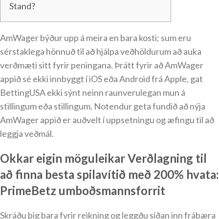
Stand?
AmWager býður upp á meira en bara kosti; sum eru
sérstaklega hönnuð til að hjálpa veðhöldurum að auka
verðmæti sitt fyrir peningana. Þrátt fyrir að AmWager
appið sé ekki innbyggt í iOS eða Android frá Apple, gat
BettingUSA ekki sýnt neinn raunverulegan mun á
stillingum eða stillingum.
Notendur geta fundið að nýja
AmWager appið er auðvelt í uppsetningu og æfingu til að
leggja veðmál.
Okkar eigin möguleikar Verðlagning til
að finna besta spilavítið með 200% hvata:
PrimeBetz umboðsmannsforrit
Skráðu þig bara fyrir reikning og leggðu síðan inn frábæra