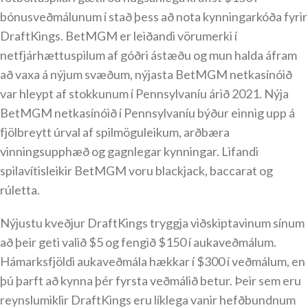
bónusveðmálunum í stað þess að nota kynningarkóða fyrir
DraftKings. BetMGM er leiðandi vörumerki í
netfjárhættuspilum af góðri ástæðu og mun halda áfram
að vaxa á nýjum svæðum, nýjasta BetMGM netkasínóið
var hleypt af stokkunum í Pennsylvaníu árið 2021. Nýja
BetMGM netkasínóið í Pennsylvaníu býður einnig upp á
fjölbreytt úrval af spilmöguleikum, arðbæra
vinningsupphæð og gagnlegar kynningar. Lifandi
spilavítisleikir BetMGM voru blackjack, baccarat og
rúletta.
Nýjustu kveðjur DraftKings tryggja viðskiptavinum sínum
að þeir geti valið $5 og fengið $150 í aukaveðmálum.
Hámarksfjöldi aukaveðmála hækkar í $300 í veðmálum, en
þú þarft að kynna þér fyrsta veðmálið betur. Þeir sem eru
reynslumiklir DraftKings eru líklega vanir hefðbundnum