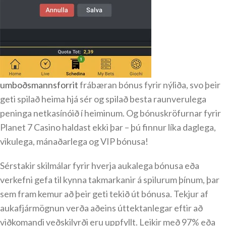
umboðsmannsforrit
frábæran bónus fyrir nýliða, svo þeir
geti spilað heima hjá sér og spilað besta raunverulega
peninga netkasínóið í heiminum. Og bónuskröfurnar fyrir
Planet 7 Casino haldast ekki þar – þú finnur líka daglega,
vikulega, mánaðarlega og VIP bónusa!
Sérstakir skilmálar fyrir hverja aukalega bónusa eða
verkefni gefa til kynna takmarkanir á spilurum þínum, þar
sem fram kemur að þeir geti tekið út bónusa. Tekjur af
aukafjármögnun verða aðeins úttektanlegar eftir að
viðkomandi veðskilyrði eru uppfyllt. Leikir með 97% eða