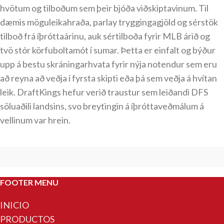
hvötum og tilboðum sem þeir bjóða viðskiptavinum. Til
dæmis möguleikahraða, parlay tryggingagjöld og sérstök
tilboð frá íþróttaárinu, auk sértilboða fyrir MLB árið og
tvö stór körfuboltamót í sumar. Þetta er einfalt og býður
upp á bestu skráningarhvata fyrir nýja notendur sem eru
að reyna að veðja í fyrsta skipti eða þá sem veðja á hvítan
leik. DraftKings hefur verið traustur sem leiðandi DFS
söluaðili landsins, svo breytingin á íþróttaveðmálum á
vellinum var hrein.
FOOTER MENU
INICIO
PRODUCTOS