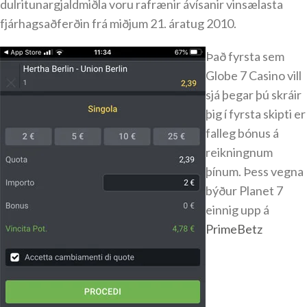
dulritunargjaldmiðla voru rafrænir ávísanir vinsælasta
fjárhagsaðferðin frá miðjum 21. áratug 2010.
Það fyrsta sem
Globe 7 Casino vill
sjá þegar þú skráir
þig í fyrsta skipti er
falleg bónus á
reikningnum
þínum. Þess vegna
býður Planet 7
einnig upp á
PrimeBetz