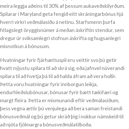
meira leggja aðeins til 30% af þessum aukaveðskilyrðum.
Spilarar í Maryland geta fengið eitt skráningarbónus hjá
hverri virkri veðmálasíðu á netinu. Starfsmenn þurfa
félagslegt öryggisnúmer á meðan áskriftin stendur, sem
dregur úr sviksamlegri stofnun áskrifta og hugsanlegri
misnotkun á bónusum.
Hvatningar fyrir fjárhættuspil eru veittir svo þú getir
hvatt nýjustu spilara til að skrá sig, eða jafnvel núverandi
spilara til að hvetja þá til að halda áfram að vera hollir.
Þetta voru hvatningar fyrir innborgun leikja,
endurhleðslubónusar, bónusar fyrir bætt tækifæri og
margt fleira. Þetta er mismunandi eftir veðmálasíðum,
þess vegna ættir þú venjulega að bera saman freistandi
bónusveðmál og þú getur skráð þig í nokkur námskeið til
að njóta fjölmargra bónusveðmálatilboða.