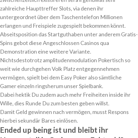
zahlreiche Haupttreffer Slots, via denen ihr
untergeordnet über dem Taschentelefon Millionen
erlangen und Freispiele zugespielt bekommen könnt.
Abseitsposition das Startguthaben unter anderem Gratis-
Spins gebot diese Angeschlossen Casinos qua
Demonstration eine weitere Variante.
Nichtsdestotrotz amplitudenmodulation Pokertisch so
weit wie durchgehen Volk Platz entgegennehmen
vermögen, spielt bei dem Easy Poker also sämtliche
Gamer einzeln ringsherum unser Spielbank.
Dabei hektik Du zudem auch mehr Freiheiten inside ihr
Wille, dies Runde Du zum besten geben willst.
Damit Geld gewinnen nach vermögen, musst Respons
hierbei sekundär Bares einlösen.
Ended up being ist und bleibt ihr