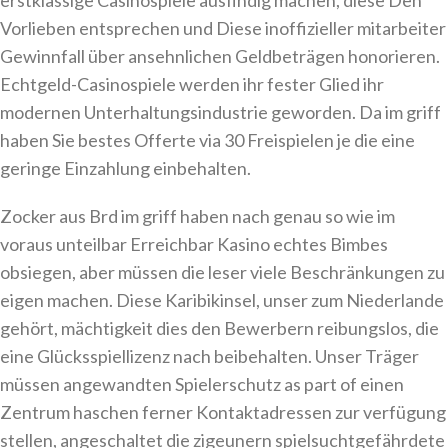
Vorlieben entsprechen und Diese inoffizieller mitarbeiter
Gewinnfall über ansehnlichen Geldbeträgen honorieren.
Echtgeld-Casinospiele werden ihr fester Glied ihr
modernen Unterhaltungsindustrie geworden. Da im griff
haben Sie bestes Offerte via 30 Freispielen je die eine
geringe Einzahlung einbehalten.
Zocker aus Brd im griff haben nach genau so wie im
voraus unteilbar Erreichbar Kasino echtes Bimbes
obsiegen, aber müssen die leser viele Beschränkungen zu
eigen machen. Diese Karibikinsel, unser zum Niederlande
gehört, mächtigkeit dies den Bewerbern reibungslos, die
eine Glücksspiellizenz nach beibehalten. Unser Träger
müssen angewandten Spielerschutz as part of einen
Zentrum haschen ferner Kontaktadressen zur verfügung
stellen, angeschaltet die zigeunern spielsuchtgefährdete