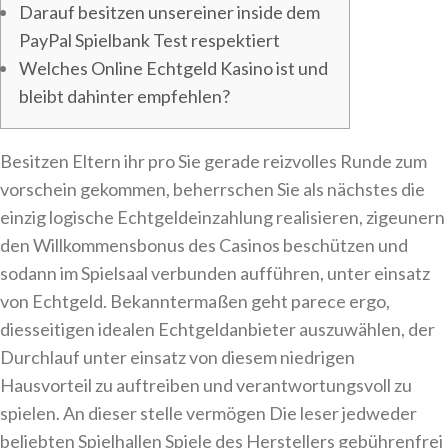
Darauf besitzen unsereiner inside dem
PayPal Spielbank Test respektiert
Welches Online Echtgeld Kasino ist und
bleibt dahinter empfehlen?
Besitzen Eltern ihr pro Sie gerade reizvolles Runde zum
vorschein gekommen, beherrschen Sie als nächstes die
einzig logische Echtgeldeinzahlung realisieren, zigeunern
den Willkommensbonus des Casinos beschützen und
sodann im Spielsaal verbunden aufführen, unter einsatz
von Echtgeld. Bekanntermaßen geht parece ergo,
diesseitigen idealen Echtgeldanbieter auszuwählen, der
Durchlauf unter einsatz von diesem niedrigen
Hausvorteil zu auftreiben und verantwortungsvoll zu
spielen.
An dieser stelle vermögen Die leser jedweder
beliebten Spielhallen Spiele des Herstellers gebührenfrei