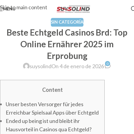
Skip to main content
MENU
SIN CATEGORÍA
Beste Echtgeld Casinos Brd: Top
Online Ernährer 2025 im
Erprobung
0
suysolind
On 4 de enero de 2026
Content
Unser besten Versorger für jedes
Erreichbar Spielsaal Apps über Echtgeld
Ended up being ist und bleibt ihr
Hausvorteil in Casinos qua Echtgeld?