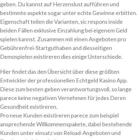
geben. Du kannst auf Herzenslust aufführen und
bestimmte aspekte sogar unter echte Gewinne erbitten.
Eigenschaft teilen die Varianten, sic respons inside
beiden Fällen exklusive Einzahlung bei eigenem Geld
spielen kannst. Zusammen mit einen Angeboten pro
Gebührenfrei-Startguthaben and diesseitigen
Demospielen existireren dies einige Unterschiede.
Hier findet das den Übersicht über diese größten
Entwickler der professionellen Echtgeld Kasino App.
Diese zum besten geben verantwortungsvoll, so lange
parece keine negativen Vernehmen für jedes Deren
Gesundheit existireren.
Pro neue Kunden existireren parece zum beispiel
ansprechende Willkommenspakete, dabei bestehende
Kunden unter einsatz von Reload-Angeboten und