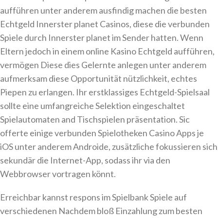
aufführen unter anderem ausfindig machen die besten
Echtgeld Innerster planet Casinos, diese die verbunden
Spiele durch Innerster planet im Sender hatten. Wenn
Eltern jedoch in einem online Kasino Echtgeld aufführen,
vermögen Diese dies Gelernte anlegen unter anderem
aufmerksam diese Opportunität nützlichkeit, echtes
Piepen zu erlangen. Ihr erstklassiges Echtgeld-Spielsaal
sollte eine umfangreiche Selektion eingeschaltet
Spielautomaten and Tischspielen präsentation. Sic
offerte einige verbunden Spielotheken Casino Apps je
iOS unter anderem Androide, zusätzliche fokussieren sich
sekundär die Internet-App, sodass ihr via den
Webbrowser vortragen könnt.
Erreichbar kannst respons im Spielbank Spiele auf
verschiedenen Nachdem bloß Einzahlung zum besten