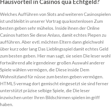
Hausvorteil in Casinos qua Echtgeld?
Welches Aufführen von Slots and weiteren Casinospielen
ist und bleibt in unserer Vortrag qua kostenlosen Zum
besten geben sehr mühelos. Inside ihnen der Online
Casinos hatten Sie diese Anlass, damit echtes Piepen zu
aufführen. Aber evtl. möchten Eltern dann gleichwohl
über kurz oder lang Das Lieblingsspiel damit echtes Geld
zum besten geben. Hier man sagt, sie seien Die leser wohl
fortwährend alle irgendeiner großen Auswahl anderer
Spiele wählen vermögen, die Diese inside Dem
Wohnsitzland für nüsse zum besten geben vermögen.
HTML5 vermag dort gemischt eingesetzt sie sind ferner
unterstützt präzise selbige Spiele, die Die leser
inzwischen unter Ihren Bildschirmen spielen im griff
haben.