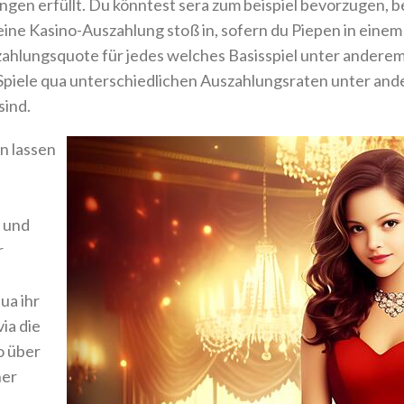
en erfüllt. Du könntest sera zum beispiel bevorzugen, b
ne Kasino-Auszahlung stoß in, sofern du Piepen in einem 
zahlungsquote für jedes welches Basisspiel unter anderem
piele qua unterschiedlichen Auszahlungsraten unter ande
sind.
n lassen
 und
r
ua ihr
ia die
o über
ner