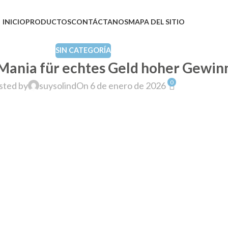
INICIO
PRODUCTOS
CONTÁCTANOS
MAPA DEL SITIO
SIN CATEGORÍA
 Mania für echtes Geld hoher Gewin
0
sted by
suysolind
On 6 de enero de 2026