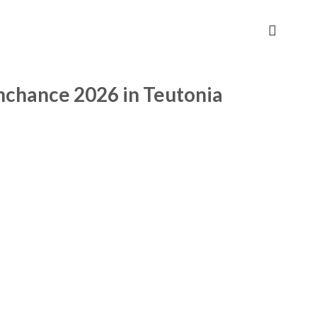
nchance 2026 in Teutonia