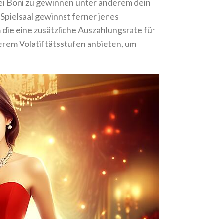
ei Boni zu gewinnen unter anderem dein
Spielsaal gewinnst ferner jenes
 die eine zusätzliche Auszahlungsrate für
rem Volatilitätsstufen anbieten, um