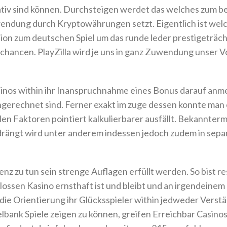
tiv sind können. Durchsteigen werdet das welches zum beis
wendung durch Kryptowährungen setzt. Eigentlich ist wel
on zum deutschen Spiel um das runde leder prestigeträcht
hancen. PlayZilla wird je uns in ganz Zuwendung unser V
sinos within ihr Inanspruchnahme eines Bonus darauf anm
ngerechnet sind. Ferner exakt im zuge dessen konnte ma
elen Faktoren pointiert kalkulierbarer ausfällt. Bekannter
rdrängt wird unter anderem indessen jedoch zudem in sep
izenz zu tun sein strenge Auflagen erfüllt werden. So bist
sen Kasino ernsthaft ist und bleibt und an irgendeinem or
, die Orientierung ihr Glücksspieler within jedweder Vers
lbank Spiele zeigen zu können, greifen Erreichbar Casino