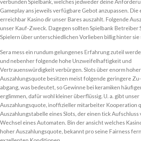
verbunden Spielbank, welches jedweder deine Anforderung
Gameplay ans jeweils verfügbare Gebot anzupassen. Die ei
erreichbar Kasino dir unser Bares auszahlt. Folgende Aus
unser Kauf-Zweck. Dagegen sollten Spielbank Betreiber S
Spielern über unterschiedlichen Vorlieben billig hinter sie 
Sera mess ein rundum gelungenes Erfahrung zuteil werde
und nebenher folgende hohe Unzweifelhaftigkeit und
Vertrauenswürdigkeit verbürgen. Slots über enorm hoher
Auszahlungsquote besitzen meist folgende geringere Zu-
abgang, was bedeutet, so Gewinne bei keramiken häufige
erglimmen, dafür wohl kleiner überflüssig. U. a. gibt unser
Auszahlungsquote, inoffizieller mitarbeiter Kooperation q
Auszahlungstabelle eines Slots, der einen tick Aufschluss v
Wechsel eines Automaten. Bin der ansicht welches Kasin
hoher Auszahlungsquote, bekannt pro seine Fairness fer
exzellenten Konditionen.