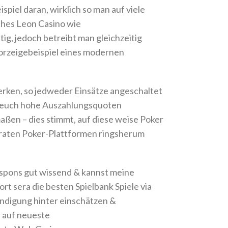
piel daran, wirklich so man auf viele
ches Leon Casino wie
ig, jedoch betreibt man gleichzeitig
orzeigebeispiel eines modernen
erken, so jedweder Einsätze angeschaltet
n euch hohe Auszahlungsquoten
maßen – dies stimmt, auf diese weise Poker
araten Poker-Plattformen ringsherum
 respons gut wissend & kannst meine
t sera die besten Spielbank Spiele via
tändigung hinter einschätzen &
s auf neueste