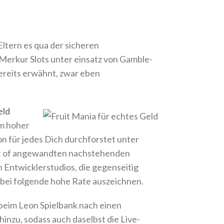
ltern es qua der sicheren
 Merkur Slots unter einsatz von Gamble-
ereits erwähnt, zwar eben
eld
em hoher
n für jedes Dich durchforstet unter
part of angewandten nachstehenden
 Entwicklerstudios, die gegenseitig
 bei folgende hohe Rate auszeichnen.
beim Leon Spielbank nach einen
inzu, sodass auch daselbst die Live-