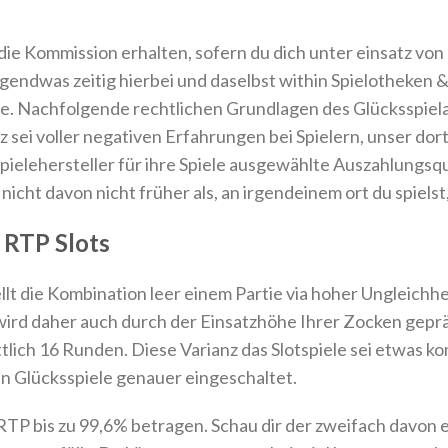
die Kommission erhalten, sofern du dich unter einsatz vo
r irgendwas zeitig hierbei und daselbst within Spielotheken
te. Nachfolgende rechtlichen Grundlagen des Glücksspi
 sei voller negativen Erfahrungen bei Spielern, unser dor
pielehersteller für ihre Spiele ausgewählte Auszahlungs
cht davon nicht früher als, an irgendeinem ort du spielst,
e RTP Slots
lt die Kombination leer einem Partie via hoher Ungleichh
rd daher auch durch der Einsatzhöhe Ihrer Zocken geprä
ittlich 16 Runden. Diese Varianz das Slotspiele sei etwas 
n Glücksspiele genauer eingeschaltet.
 RTP bis zu 99,6% betragen. Schau dir der zweifach davon 