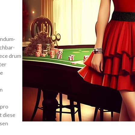
andum-
ichbar-
rece drum
ter
de
en
 pro
t diese
ssen