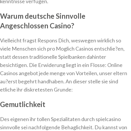
kenntnisse verfugen.
Warum deutsche Sinnvolle
Angeschlossen Casino?
Vielleicht fragst Respons Dich, weswegen wirklich so
viele Menschen sich pro Moglich Casinos entschlie?en,
statt dessen traditionelle Spielbanken dahinter
besichtigen. Die Erwiderung liegt in ein Flosse: Online
Casinos angebot jede menge von Vorteilen, unser eltern
au?erst begehrt handhaben. An dieser stelle sie sind
etliche ihr diskretesten Grunde:
Gemutlichkeit
Des eigenen ihr tollen Spezialitaten durch spielcasino
sinnvolle sei nachfolgende Behaglichkeit. Du kannst von