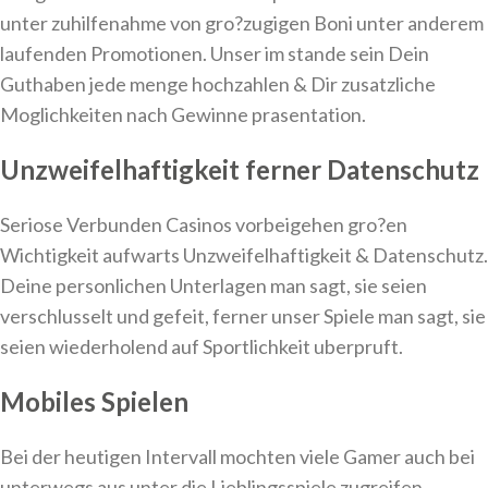
unter zuhilfenahme von gro?zugigen Boni unter anderem
laufenden Promotionen. Unser im stande sein Dein
Guthaben jede menge hochzahlen & Dir zusatzliche
Moglichkeiten nach Gewinne prasentation.
Unzweifelhaftigkeit ferner Datenschutz
Seriose Verbunden Casinos vorbeigehen gro?en
Wichtigkeit aufwarts Unzweifelhaftigkeit & Datenschutz.
Deine personlichen Unterlagen man sagt, sie seien
verschlusselt und gefeit, ferner unser Spiele man sagt, sie
seien wiederholend auf Sportlichkeit uberpruft.
Mobiles Spielen
Bei der heutigen Intervall mochten viele Gamer auch bei
unterwegs aus unter die Lieblingsspiele zugreifen