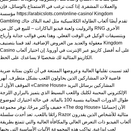
والعملات المشفرة. إذا كنت ترغب في الاستمتاع بالوسائل، فإن
Kingdom
https://arabicslots.com/online-casino/
مؤسسة
Gambling تقدم أيضًا ألعاب الطاولة الكلاسيكية مثل لعبة البلاك جاك
والروليت ولعبة فيديو الباكارات – للبيع في كل من RNG الأخرى
وبتنسيقات الوكيل في الوقت الفعلي.
وهذا يعني قوالب جذابة وأرباح
معقولة والعديد من العروض الإضافية. لقد قمنا بتصنيف Kingdom
Casino على أنه أفضل كازينو عبر الإنترنت في أوروبا. إن اختيار ألعاب
الكازينو المثالية لك شخصيًا لا يساعدك على الحظ.
لقد تسببت تقلباتها العالية وعروضها الممتعة في أن تكون بمثابة ضربة
قاضية لأحد المشاركين الذين يحاولون اللعب بشكل متطرف. أبهر
الموقف الأول لـ «Canine House» المشاركين برسائل البريد
الإلكتروني المحببة لكلبك واللعب البسيط الذي يتميز بالبراري اللزجة
طوال الدورات المجانية بنسبة 100 بالمائة. في حالة اختيارك لموضوع
خفيف وأكثر مرحًا، توفر مجموعة «The dog House» الآن إحساسًا
رائعًا باللعب. تعد أحدث سلسلة Razor مثالية للأشخاص الذين يقدرون
ألعاب الفيديو ذات التعرض العالي والمكافأة العالية والتي تتمتع بطريقة
لعب إبداعية. تواكب هذه المجموعة الآليات الأساسية التي يحبها