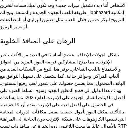
الأشخاص أثناء بدء تشغيل ميزات جديدة وقد تكون لديك سمات لتخزين
طريقة اللعب الجديدة الجديدة والممتعة. يتيح لك Haphazard إمكانية
الترويج للبكرات من خلال اللعب، مثل تضمين البراري أو المضاعفات
أو تغيير الرموز.
الرهان على المنافذ الخلوية
تشكل الجولات الإضافية عنصرًا أساسيًا في العديد من الألعاب عبر
الإنترنت، مما يمنح المشاركين فرصة الفوز بالمزيد من الجوائز
والاستمتاع باللعب التفاعلي. يوفر هذا النوع من الشبكات العديد من
ألعاب المراكز، وحوافز جذابة، كما ستعمل على تسهيل التوافق مع
الهاتف المحمول، مما يضمن حصولك على شعور لعب رفيع المستوى.
يهدف هذا الدليل إلى قطع المظهر الجديد وسوف تسلط الضوء على
أفضل ماكينات القمار الجديدة على الإنترنت لعام 2025، مما يساعدك
في الحصول على أفضل لعبة على الإنترنت تقدم أرباحًا حقيقية.
بالتأكيد، يمكنك الفوز بأموال حقيقية بفضل مكافآت الدورات المجانية
التي تقدمها الكازينوهات على شبكة الإنترنت دون الحاجة إلى المراهنة
بالأموال. غالبًا ما يبحث اللاعبون ذوو الخبرة عن منافذ ذات نسب RTP