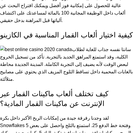
عالية للحصول على إمكانية فوز أفضل ويمكنك اقتراح البحث عن
ألعاب داخل الوظيفة المجانية 100 بالمائة لمساعدتك على اكتشاف
آلياتها قبل المراهنة بدخل حقيقي.
كيفية اختيار ألعاب القمار المناسبة في الكازينو
سانتا نفسه جذاب للغاية لطلاب
الكلية، وقد استمتع المراهق الجديد بالتجربة. تأكد من تسجيل الخروج
لبعض الوقت لأنه يضيف إلى التجربة الكاملة. المدينة الجديدة محاطة
بالغابات المحمية داخل تساقط الثلوج المزيف الذي يحتوي على مصابيح
متلألئة.
كيف تختلف ألعاب ماكينات القمار عبر
الإنترنت عن ماكينات القمار المادية؟
لقد وجدنا رفرفة جيدة من إمكانات الربح الأكبر داخل بكرة
Snowflakes 5 وفتحة خط الدفع 25. استمتع بالثلج واحصل على بعض
المرح ويمكنك إضافة ميزات إضافية ذكية. إليك 5 بكرات جيدة ويمكنك