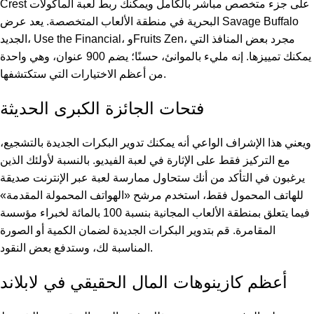
Crest على جزء متخصص مباشر بالكامل ويمكنك ربط لعبة المأكولات
البحرية في منطقة الألعاب المتخصصة. يعد عرض Savage Buffalo
الجديد، Use the Financial، وFruits Zen، مجرد بعض المنافذ التي
يمكنك تمييزها. إنه مليء بالموانئ، حسنًا؛ يضم 900 عنوان، وهي واحدة
من أعظم الاختيارات التي ستكتشفها.
فتحات الجائزة الكبرى الحديثة
ويعني هذا الإشراف الواعي أنه يمكنك تدوير البكرات الجديدة بالتشجيع،
مع التركيز فقط على الإثارة في لعبة الفيديو. بالنسبة لأولئك الذين
يرغبون في التأكد من أنك ستحاول ممارسة لعبة عبر الإنترنت صديقة
للهاتف المحمول فقط، استخدم مرشح «الهواتف المحمولة المقدمة»
فيما يتعلق بمنطقة الألعاب المجانية بنسبة 100 بالمائة لخبراء مؤسسة
المقامرة. قم بتدوير البكرات الجديدة لضمان الكمية أو الصورة
المناسبة لك، وستدفع بعض النقود.
أعظم كازينوهات المال الحقيقي في لابلاند