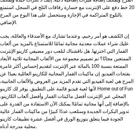
20 خط دفع على الإنترنت مع خسارة رقاقات الثلج في السجل. استمتع
بالثلوج المتراكمة في الإجازة وستحصل على هذا النوع من المرح
الإضافي.
إن الكشف هو أمر رحيم، وعندما تشارك مع الأصدقاء والعائلة، يجب
عليك شراء عملات معدنية مجانية تمامًا للاستمتاع بالمزيد من ألعاب
القمار التي اخترتها. هل ناقشناك لتلعب دور مضيفي كازينو الإنترنت
الممتعين مجانًا؟ تم تصميم مجموعة من الألعاب المجانية ثلاثية الأبعاد
الممتعة بنسبة 100 بالمائة عبر الإنترنت لتقديم إحساس أكثر غامرة
بفتحات الفيديو. إن ماكينات القمار المجانية للكازينو العائلية بعيدًا عن
المرح هي لعبة الفيديو التي تقدم المزيد من العروض والألعاب الجانبية،
لأنها لعبة فيديو قائمة على التطبيق. يوفر لك كازينو Home out of Fun
المحلي عبر الإنترنت أفضل ماكينات القمار وأفضل ألعاب الكازينو،
بالإضافة إلى أنها مجانية تمامًا! يمكنك الآن الاستفادة من القدرة على
تدوير البكرات الجديدة وستلعب عددًا كبيرًا من ماكينات القمار عالية
الجودة فيما يتعلق بتوزيع الورق في أفضل عشرة تطبيقات كازينو
محلية مدرجة أدناه.