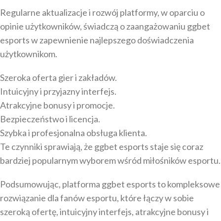
Regularne aktualizacje i rozwój platformy, w oparciu o
opinie użytkowników, świadczą o zaangażowaniu ggbet
esports w zapewnienie najlepszego doświadczenia
użytkownikom.
Szeroka oferta gier i zakładów.
Intuicyjny i przyjazny interfejs.
Atrakcyjne bonusy i promocje.
Bezpieczeństwo i licencja.
Szybka i profesjonalna obsługa klienta.
Te czynniki sprawiają, że ggbet esports staje się coraz
bardziej popularnym wyborem wśród miłośników esportu.
Podsumowując, platforma ggbet esports to kompleksowe
rozwiązanie dla fanów esportu, które łączy w sobie
szeroką ofertę, intuicyjny interfejs, atrakcyjne bonusy i