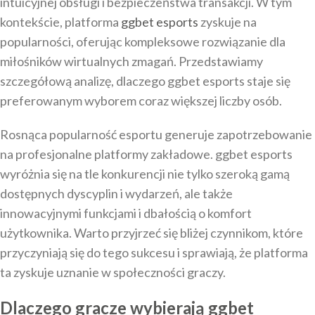
intuicyjnej obsługi i bezpieczeństwa transakcji. W tym
kontekście, platforma
ggbet esports
zyskuje na
popularności, oferując kompleksowe rozwiązanie dla
miłośników wirtualnych zmagań. Przedstawiamy
szczegółową analizę, dlaczego ggbet esports staje się
preferowanym wyborem coraz większej liczby osób.
Rosnąca popularność esportu generuje zapotrzebowanie
na profesjonalne platformy zakładowe. ggbet esports
wyróżnia się na tle konkurencji nie tylko szeroką gamą
dostępnych dyscyplin i wydarzeń, ale także
innowacyjnymi funkcjami i dbałością o komfort
użytkownika. Warto przyjrzeć się bliżej czynnikom, które
przyczyniają się do tego sukcesu i sprawiają, że platforma
ta zyskuje uznanie w społeczności graczy.
Dlaczego gracze wybierają ggbet