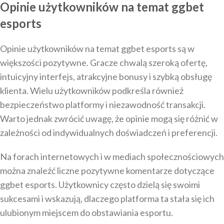
Opinie użytkowników na temat ggbet
esports
Opinie użytkowników na temat ggbet esports są w
większości pozytywne. Gracze chwalą szeroką ofertę,
intuicyjny interfejs, atrakcyjne bonusy i szybką obsługę
klienta. Wielu użytkowników podkreśla również
bezpieczeństwo platformy i niezawodność transakcji.
Warto jednak zwrócić uwagę, że opinie mogą się różnić w
zależności od indywidualnych doświadczeń i preferencji.
Na forach internetowych i w mediach społecznościowych
można znaleźć liczne pozytywne komentarze dotyczące
ggbet esports. Użytkownicy często dzielą się swoimi
sukcesami i wskazują, dlaczego platforma ta stała się ich
ulubionym miejscem do obstawiania esportu.