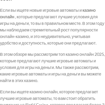
Если вы ищете новые игровые автоматы и
казино
онлайн
, которые предлагают лучшие условия для
игры на деньги, то вы в правильном месте. В этом году
мы наблюдаем стремительный рост популярности
онлайн-казино, и это неудивительно, учитывая
удобство и доступность, которые они предлагают.
В этом обзоре мы рассмотрим топ казино онлайн 2025,
которые предлагают лучшие игровые автоматы и
условия для игры на деньги. Мы также рассмотрим,
какие игровые автоматы и игры на деньги вы можете
найти в этих казино.
Если вы ищете казино онлайн, которое предлагает
лучшие игровые автоматы, то вам стоит обратить
внимание на SlotV Casino, которое предлагает более 3