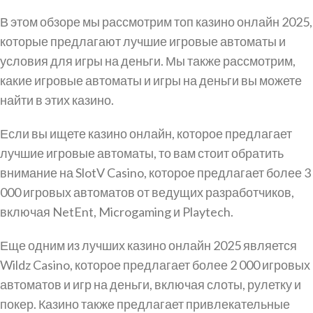
В этом обзоре мы рассмотрим топ казино онлайн 2025,
которые предлагают лучшие игровые автоматы и
условия для игры на деньги. Мы также рассмотрим,
какие игровые автоматы и игры на деньги вы можете
найти в этих казино.
Если вы ищете казино онлайн, которое предлагает
лучшие игровые автоматы, то вам стоит обратить
внимание на SlotV Casino, которое предлагает более 3
000 игровых автоматов от ведущих разработчиков,
включая NetEnt, Microgaming и Playtech.
Еще одним из лучших казино онлайн 2025 является
Wildz Casino, которое предлагает более 2 000 игровых
автоматов и игр на деньги, включая слоты, рулетку и
покер. Казино также предлагает привлекательные