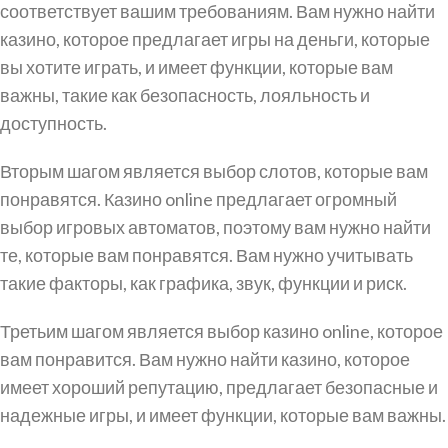
соответствует вашим требованиям. Вам нужно найти
казино, которое предлагает игры на деньги, которые
вы хотите играть, и имеет функции, которые вам
важны, такие как безопасность, лояльность и
доступность.
Вторым шагом является выбор слотов, которые вам
понравятся. Казино online предлагает огромный
выбор игровых автоматов, поэтому вам нужно найти
те, которые вам понравятся. Вам нужно учитывать
такие факторы, как графика, звук, функции и риск.
Третьим шагом является выбор казино online, которое
вам понравится. Вам нужно найти казино, которое
имеет хороший репутацию, предлагает безопасные и
надежные игры, и имеет функции, которые вам важны.