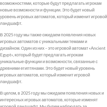
возможностями, которые будут предлагать игрокам
новые возможности и функции. Это будет новый
уровень игровых автоматов, который изменит игровой
ландшафт.
В 2025 году мы также ожидаем появления новых
игровых автоматов с уникальными темами и
дизайном. Один из них – это игровой автомат «Ancient
Egypt», который будет предлагать игрокам
уникальные функции и возможности, связанные с
древними египтянами. Это будет новый уровень
игровых автоматов, который изменит игровой
ландшафт.
В целом, в 2025 году мы ожидаем появления новых и
интересных игровых автоматов, которые изменят
игровой ландшафт. Мы будем наблюдать за