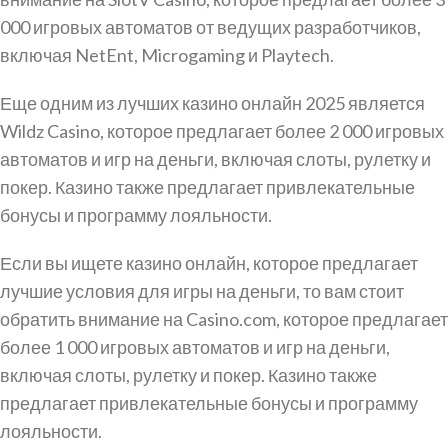
000 игровых автоматов от ведущих разработчиков,
включая NetEnt, Microgaming и Playtech.
Еще одним из лучших казино онлайн 2025 является
Wildz Casino, которое предлагает более 2 000 игровых
автоматов и игр на деньги, включая слоты, рулетку и
покер. Казино также предлагает привлекательные
бонусы и программу лояльности.
Если вы ищете казино онлайн, которое предлагает
лучшие условия для игры на деньги, то вам стоит
обратить внимание на Casino.com, которое предлагает
более 1 000 игровых автоматов и игр на деньги,
включая слоты, рулетку и покер. Казино также
предлагает привлекательные бонусы и программу
лояльности.