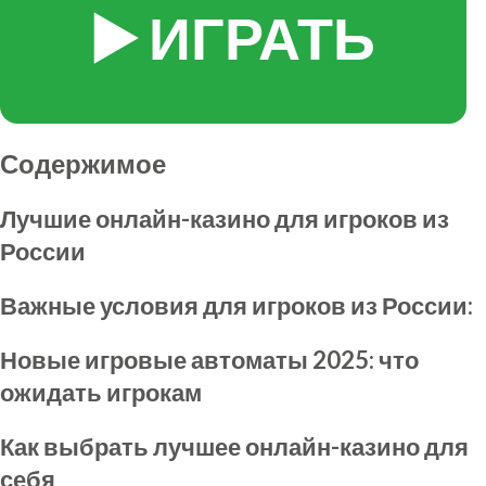
▶️ ИГРАТЬ
Содержимое
Лучшие онлайн-казино для игроков из
России
Важные условия для игроков из России:
Новые игровые автоматы 2025: что
ожидать игрокам
Как выбрать лучшее онлайн-казино для
себя