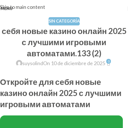
Skip to main content
MENU
SIN CATEGORÍA
себя новые казино онлайн 2025
с лучшими игровыми
автоматами.133 (2)
0
suysolind
On 10 de diciembre de 2025
Откройте для себя новые
казино онлайн 2025 с лучшими
игровыми автоматами