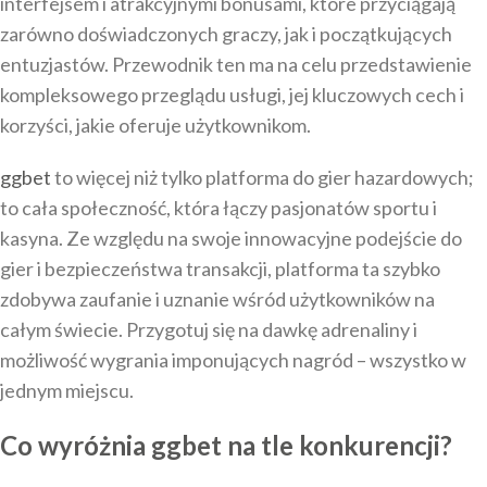
interfejsem i atrakcyjnymi bonusami, które przyciągają
zarówno doświadczonych graczy, jak i początkujących
entuzjastów. Przewodnik ten ma na celu przedstawienie
kompleksowego przeglądu usługi, jej kluczowych cech i
korzyści, jakie oferuje użytkownikom.
ggbet
to więcej niż tylko platforma do gier hazardowych;
to cała społeczność, która łączy pasjonatów sportu i
kasyna. Ze względu na swoje innowacyjne podejście do
gier i bezpieczeństwa transakcji, platforma ta szybko
zdobywa zaufanie i uznanie wśród użytkowników na
całym świecie. Przygotuj się na dawkę adrenaliny i
możliwość wygrania imponujących nagród – wszystko w
jednym miejscu.
Co wyróżnia ggbet na tle konkurencji?