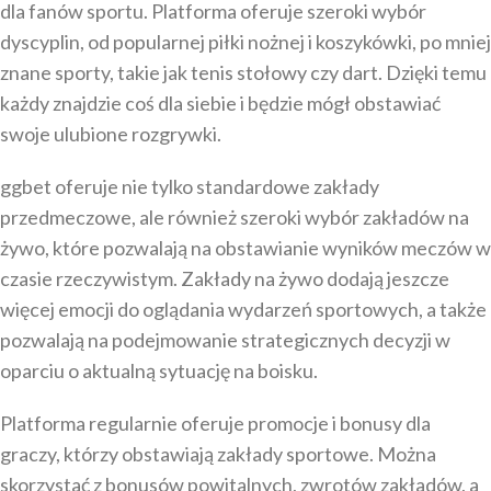
dla fanów sportu. Platforma oferuje szeroki wybór
dyscyplin, od popularnej piłki nożnej i koszykówki, po mniej
znane sporty, takie jak tenis stołowy czy dart. Dzięki temu
każdy znajdzie coś dla siebie i będzie mógł obstawiać
swoje ulubione rozgrywki.
ggbet oferuje nie tylko standardowe zakłady
przedmeczowe, ale również szeroki wybór zakładów na
żywo, które pozwalają na obstawianie wyników meczów w
czasie rzeczywistym. Zakłady na żywo dodają jeszcze
więcej emocji do oglądania wydarzeń sportowych, a także
pozwalają na podejmowanie strategicznych decyzji w
oparciu o aktualną sytuację na boisku.
Platforma regularnie oferuje promocje i bonusy dla
graczy, którzy obstawiają zakłady sportowe. Można
skorzystać z bonusów powitalnych, zwrotów zakładów, a