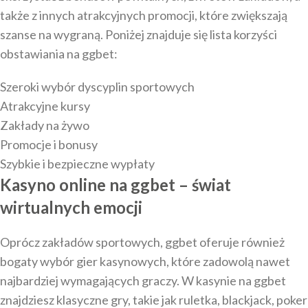
także z innych atrakcyjnych promocji, które zwiększają
szanse na wygraną. Poniżej znajduje się lista korzyści
obstawiania na ggbet:
Szeroki wybór dyscyplin sportowych
Atrakcyjne kursy
Zakłady na żywo
Promocje i bonusy
Szybkie i bezpieczne wypłaty
Kasyno online na ggbet – świat
wirtualnych emocji
Oprócz zakładów sportowych, ggbet oferuje również
bogaty wybór gier kasynowych, które zadowolą nawet
najbardziej wymagających graczy. W kasynie na ggbet
znajdziesz klasyczne gry, takie jak ruletka, blackjack, poker