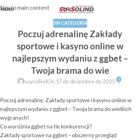
Skip to main content
MENU
SIN CATEGORÍA
Poczuj adrenalinę Zakłady
sportowe i kasyno online w
najlepszym wydaniu z ggbet –
Twoja brama do wie
0
suysolind
On 17 de diciembre de 2025
Poczuj adrenalinę: Zakłady sportowe i kasyno online w
najlepszym wydaniu z ggbet – Twoja brama do wielkich
wygranych!
Co wyróżnia ggbet na tle konkurencji?
Zakłady sportowe na ggbet – obszerny przegląd