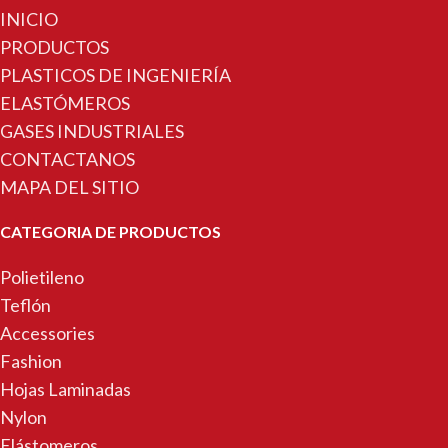
INICIO
PRODUCTOS
PLASTICOS DE INGENIERÍA
ELASTÓMEROS
GASES INDUSTRIALES
CONTACTANOS
MAPA DEL SITIO
CATEGORIA DE PRODUCTOS
Polietileno
Teflón
Accessories
Fashion
Hojas Laminadas
Nylon
Elástomeros