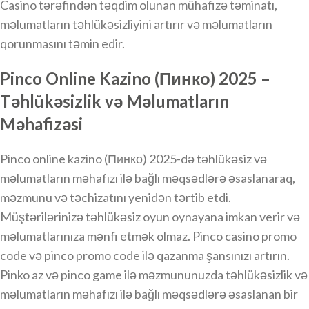
Casino tərəfindən təqdim olunan mühafizə təminatı,
məlumatların təhlükəsizliyini artırır və məlumatların
qorunmasını təmin edir.
Pinco Online Kazino (Пинко) 2025 –
Təhlükəsizlik və Məlumatların
Məhafizəsi
Pinco online kazino (Пинко) 2025-də təhlükəsiz və
məlumatların məhafızı ilə bağlı məqsədlərə əsaslanaraq,
məzmunu və təchizatını yenidən tərtib etdi.
Müştərilərinizə təhlükəsiz oyun oynayana imkan verir və
məlumatlarınıza mənfi etmək olmaz. Pinco casino promo
code və pinco promo code ilə qazanma şansınızı artırın.
Pinko az və pinco game ilə məzmununuzda təhlükəsizlik və
məlumatların məhafızı ilə bağlı məqsədlərə əsaslanan bir