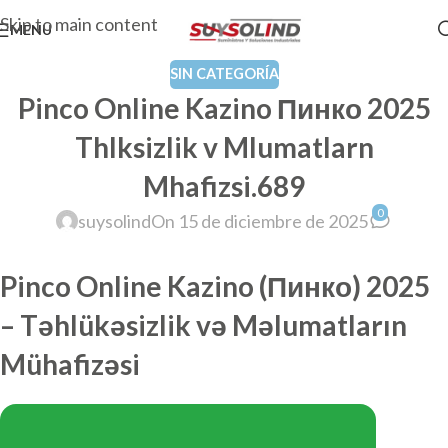
Skip to main content
MENU
SIN CATEGORÍA
Pinco Online Kazino Пинко 2025
Thlksizlik v Mlumatlarn
Mhafizsi.689
0
suysolind
On 15 de diciembre de 2025
Pinco Online Kazino (Пинко) 2025
– Təhlükəsizlik və Məlumatların
Mühafizəsi