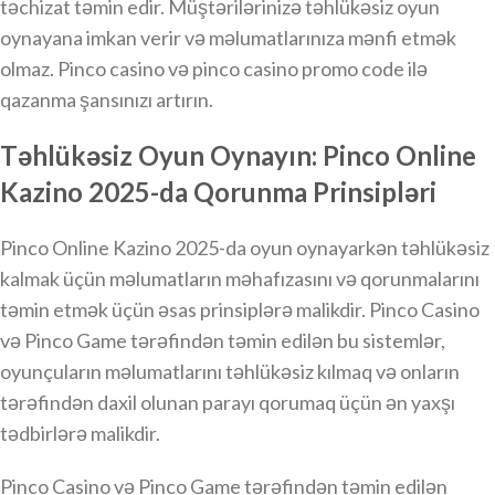
təchizat təmin edir. Müştərilərinizə təhlükəsiz oyun
oynayana imkan verir və məlumatlarınıza mənfi etmək
olmaz. Pinco casino və pinco casino promo code ilə
qazanma şansınızı artırın.
Təhlükəsiz Oyun Oynayın: Pinco Online
Kazino 2025-da Qorunma Prinsipləri
Pinco Online Kazino 2025-da oyun oynayarkən təhlükəsiz
kalmak üçün məlumatların məhafızasını və qorunmalarını
təmin etmək üçün əsas prinsiplərə malikdir. Pinco Casino
və Pinco Game tərəfindən təmin edilən bu sistemlər,
oyunçuların məlumatlarını təhlükəsiz kılmaq və onların
tərəfindən daxil olunan parayı qorumaq üçün ən yaxşı
tədbirlərə malikdir.
Pinco Casino və Pinco Game tərəfindən təmin edilən