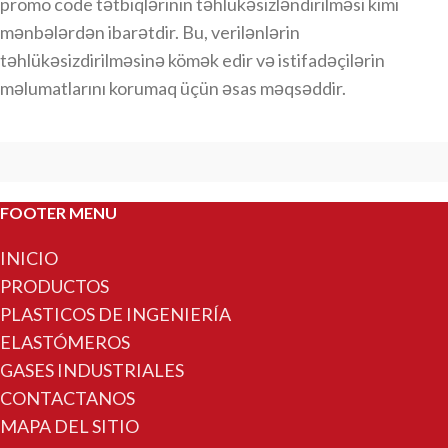
promo code tətbiqlərinin təhlükəsizləndirilməsi kimi
mənbələrdən ibarətdir. Bu, verilənlərin
təhlükəsizdirilməsinə kömək edir və istifadəçilərin
məlumatlarını korumaq üçün əsas məqsəddir.
FOOTER MENU
INICIO
PRODUCTOS
PLASTICOS DE INGENIERÍA
ELASTÓMEROS
GASES INDUSTRIALES
CONTACTANOS
MAPA DEL SITIO