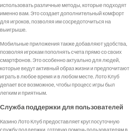
использовать различные методы, которые подходят
именно вам. Это создает дополнительный комфорт
для игроков, позволяя им сосредоточиться на
выигрыше.
Мобильные приложения также добавляют удобства,
позволяя игрокам пополнять счета прямо со своих
смартфонов. Это особенно актуально для людей,
которые ведут активный образ жизни и предпочитают
играть в любое время и в любом месте. Лото Клуб
делает все возможное, чтобы процесс игры был
легким и приятным.
Служба поддержки для пользователей
Казино Лото Клуб предоставляет круглосуточную
службу поддержки, готовую помочь пользователям в