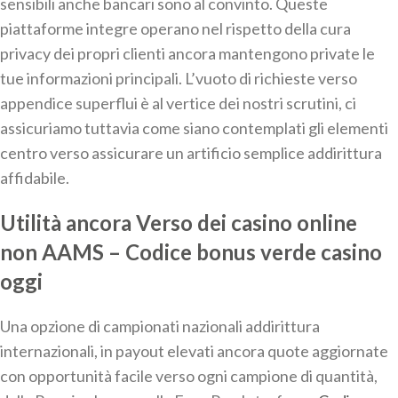
sensibili anche bancari sono al convinto.
Queste
piattaforme integre operano nel rispetto della cura
privacy dei propri clienti ancora mantengono private le
tue informazioni principali. L’vuoto di richieste verso
appendice superflui è al vertice dei nostri scrutini, ci
assicuriamo tuttavia come siano contemplati gli elementi
centro verso assicurare un artificio semplice addirittura
affidabile.
Utilità ancora Verso dei casino online
non AAMS – Codice bonus verde casino
oggi
Una opzione di campionati nazionali addirittura
internazionali, in payout elevati ancora quote aggiornate
con opportunità facile verso ogni campione di quantità,