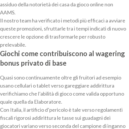
assiduo della notorietà dei casa da gioco online non
AAMS.
Il nostro team ha verificato i metodi più efficaci a avviare
queste promozioni, sfruttarle tra i tempi indicati di nuovo
crescere le opzione di trasformarle per robusto
prelevabile.
Giochi come contribuiscono al wagering
bonus privato di base
Quasi sono continuamente oltre gli fruitori ad esempio
usano cellulari o tablet verso gareggiare addirittura
verifichiamo che l’abilità di gioco come valida opportuno
quale quella da Elaboratore.
Con Italia, il artificio d’pericolo è tale verso regolamenti
fiscali rigorosi addirittura le tasse sui guadagni dei
giocatori variano verso seconda del campione di inganno