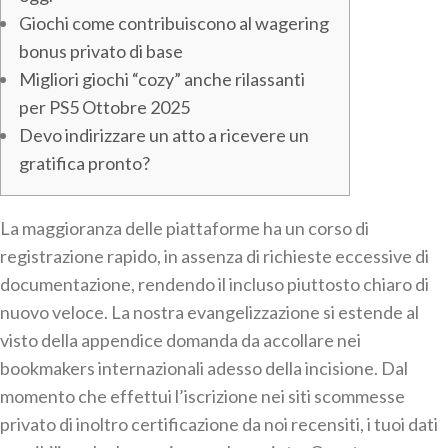
Giochi come contribuiscono al wagering
bonus privato di base
Migliori giochi “cozy” anche rilassanti
per PS5 Ottobre 2025
Devo indirizzare un atto a ricevere un
gratifica pronto?
La maggioranza delle piattaforme ha un corso di
registrazione rapido, in assenza di richieste eccessive di
documentazione, rendendo il incluso piuttosto chiaro di
nuovo veloce. La nostra evangelizzazione si estende al
visto della appendice domanda da accollare nei
bookmakers internazionali adesso della incisione. Dal
momento che effettui l’iscrizione nei siti scommesse
privato di inoltro certificazione da noi recensiti, i tuoi dati