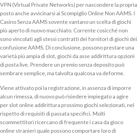
VPN (Virtual Private Networks) per nascondere la propria
posto anche avvicinarsi ai Scompiglio Online Non AAMS. I
Casino Senza AAMS sovente vantano un scelta di giochi
più aperto di nuovo macchiato. Corrente cosicché non
sono vincolati agli stessi contratti dei fornitori di giochi dei
confusione AAMS. Di conclusione, possono prestare una
varietà più ampia di slot, giochi da asse addirittura opzioni
di posta live. Prendere un premio senza deposito può
sembrare semplice, ma talvolta qualcosa va deforme.
Viene attivato poi la registrazione, in assenza di imporre
alcun rimessa, di nuovo può risiedere impiegato a agire
per slot online addirittura prossimo giochi selezionati, nel
rispetto di requisiti di passata specifici. Molti
scommettitori ricercano di frequente i casa da gioco
online stranieri quale possono comportare loro di