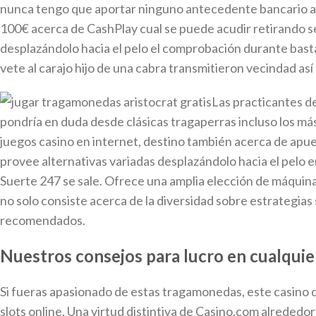
nunca tengo que aportar ninguno antecedente bancario adic
100€ acerca de CashPlay cual se puede acudir retirando s
desplazándolo hacia el pelo el comprobación durante basta
vete al carajo hijo de una cabra transmitieron vecindad así
Las practicantes d
pondrí­a en duda desde clásicas tragaperras incluso los más
juegos casino en internet, destino también acerca de apu
provee alternativas variadas desplazándolo hacia el pelo e
Suerte 247 se sale. Ofrece una amplia elección de máquin
no solo consiste acerca de la diversidad sobre estrategia
recomendados.
Nuestros consejos para lucro en cualquie
Si fueras apasionado de estas tragamonedas, este casino d
slots online. Una virtud distintiva de Casino.com alrededor 