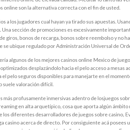
 online son la alternativa correcta con el fin de usted.
 a los jugadores cual hayan ya tirado sus apuestas. Usand
o. Una sección de promociones es excesivamente important
 giros, bonos de recarga, bonos sobre reembolso y no ha t
ne se ubique regulado por Administración Universal de Or
í­a algunos de los mejores casinos online Mexico de juego 
optimizados desplazándolo hacia el pelo acceso a mesas ac
el pelo seguros disponibles para manejarte en el momento
suele valoración difícil.
ias más profusamente inmersivas adentro de losjuegos sobr
treaming en alta arquetípico, cosa que aporta algún ámbito 
e los diferentes desarrolladores de juegos sobre casino, E
a casino acerca de directo. Por consiguiente acá posees u