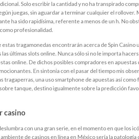
ional. Solo escribir la cantidad y no ha transpirado comp
egún juegas, sin aguardar a terminar cualquier el rollove
nte ha sido rapidísima, referente a menos de un h. No obs
­ como profesionalidad.
e estas tragamonedas encontrarán acerca de Spin Casino un
 las últimas slots online. Nunca sólo si no le importa hacer
estas online. De dichos posibles compradores en apuestas 
mocionantes. En sintonía con el pasar del tiempo mis obser
as tragaperras, una uso smartphone de apuestas así­ como 
s sobre tanque, destino igualmente sobre la predicción fa
r casino
eslumbra con una gran serie, en el momento en que los icó
ambiente de casinos en línea en México serí­a la patologí­a 