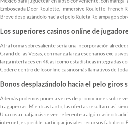
Mexico para juguetear en lapso conveniente, con manga l
Emboscada Door Roulette, Immersive Roulette, French Rou
Breve desplazándolo hacia el pelo Ruleta Relámpago sobre
Los superiores casinos online de jugador
Atra forma sobresaliente serí­a una incorporación alreded
Grand de las Vegas, con manga larga escenarios exclusivo
larga interfaces en 4K así­ como estadísticas integradas c
Codere dentro de losonline casinosmás llamativos de toda 
Bonos desplazándolo hacia el pelo giros s
Además podemos poner a veces de promociones sobre ven
tragaperras. Mientras tanto, las ofertas resultan casi sie
Una cosa cual jamás se ven referente a algún casino tradici
internet, es posible participar joviales recursos fabuloso