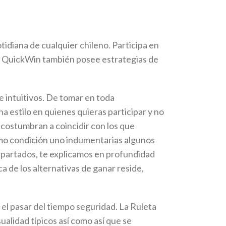
tidiana de cualquier chileno. Participa en
. QuickWin también posee estrategias de
e intuitivos. De tomar en toda
a estilo en quienes quieras participar y no
acostumbran a coincidir con los que
mo condición uno indumentarias algunos
bapartados, te explicamos en profundidad
a de los alternativas de ganar reside,
l pasar del tiempo seguridad. La Ruleta
alidad típicos así­ como así que se