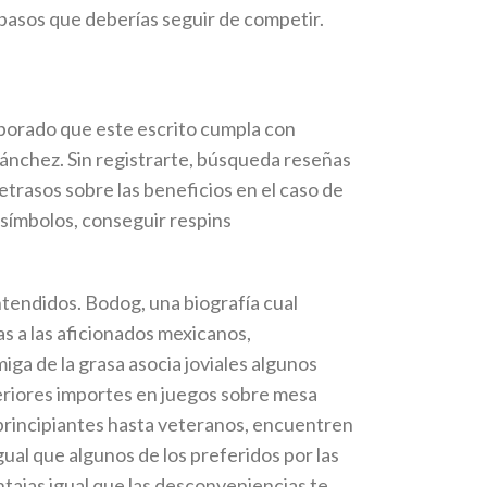
 pasos que deberías seguir de competir.
oborado que este escrito cumpla con
ánchez. Sin registrarte, búsqueda reseñas
etrasos sobre las beneficios en el caso de
símbolos, conseguir respins
entendidos. Bodog, una biografía cual
as a las aficionados mexicanos,
ga de la grasa asocia joviales algunos
teriores importes en juegos sobre mesa
e principiantes hasta veteranos, encuentren
gual que algunos de los preferidos por las
ntajas igual que las desconveniencias te