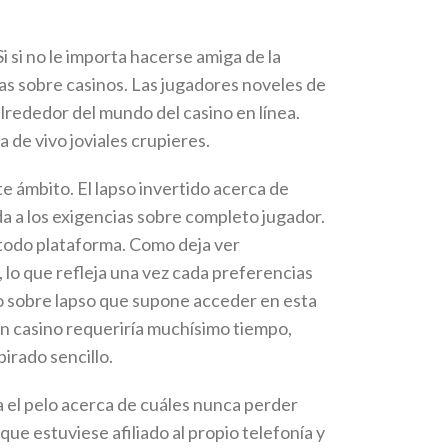
i si no le importa hacerse amiga de la
as sobre casinos. Las jugadores noveles de
lrededor del mundo del casino en línea.
 de vivo joviales crupieres.
e ámbito. El lapso invertido acerca de
a a los exigencias sobre completo jugador.
 todo plataforma. Como deja ver
 lo que refleja una vez cada preferencias
lio sobre lapso que supone acceder en esta
ún casino requeriría muchísimo tiempo,
irado sencillo.
el pelo acerca de cuáles nunca perder
ue estuviese afiliado al propio telefonía y