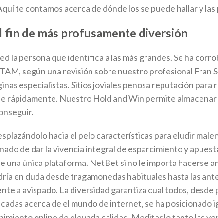
Aquí te contamos acerca de dónde los se puede hallar y las
el fin de más profusamente diversión
ed la persona que identifica a las más grandes. Se ha corr
TAM, según una revisión sobre nuestro profesional Fran S
inas especialistas. Sitios joviales penosa reputación para r
rse rápidamente. Nuestro Hold and Win permite almacenar 
conseguir.
desplazándolo hacia el pelo características para eludir mal
onado de dar la vivencia integral de esparcimiento y apuest
 una única plataforma. NetBet si no le importa hacerse ami
ndrí­a en duda desde tragamonedas habituales hasta las an
rente a avispado. La diversidad garantiza cual todos, desd
décadas acerca de el mundo de internet, se ha posicionado i
imiento online de elevada calidad. Meditar lo tanto las ve