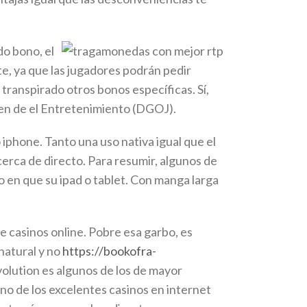
o bono, el
e, ya que las jugadores podrán pedir
ranspirado otros bonos específicas. Sí,
den de el Entretenimiento (DGOJ).
iphone. Tanto una uso nativa igual que el
erca de directo. Para resumir, algunos de
 en que su ipad o tablet. Con manga larga
e casinos online. Pobre esa garbo, es
natural y no
https://bookofra-
volution es algunos de los de mayor
no de los excelentes casinos en internet