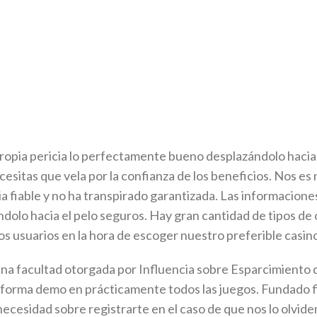
opia pericia lo perfectamente bueno desplazándolo hacia 
cesitas que vela por la confianza de los beneficios. Nos es
a fiable y no ha transpirado garantizada.
Las informaciones
dolo hacia el pelo seguros. Hay gran cantidad de tipos de
los usuarios en la hora de escoger nuestro preferible casi
na facultad otorgada por Influencia sobre Esparcimiento
 forma demo en prácticamente todos las juegos. Fundado f
cesidad sobre registrarte en el caso de que nos lo olvide