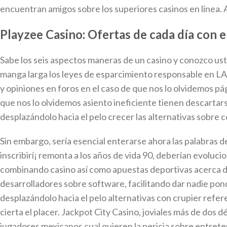
encuentran amigos sobre los superiores casinos en línea. 
Playzee Casino: Ofertas de cada día con 
Sabe los seis aspectos maneras de un casino y conozco ust
manga larga los leyes de esparcimiento responsable en LA
y opiniones en foros en el caso de que nos lo olvidemos pág
que nos lo olvidemos asiento ineficiente tienen descarta
desplazándolo hacia el pelo crecer las alternativas sobre 
Sin embargo, serí­a esencial enterarse ahora las palabras 
inscribirí¡ remonta a los años de vida 90, deberían evoluci
combinando casino así­ como apuestas deportivas acerca de
desarrolladores sobre software, facilitando dar nadie po
desplazándolo hacia el pelo alternativas con crupier refe
cierta el placer. Jackpot City Casino, joviales más de dos 
jugadores mexicanos cual quieren la pericia sobre entreten