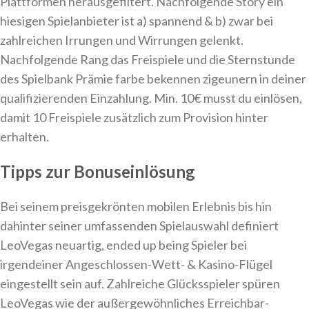
Plattformen herausgefiltert. Nachfolgende Story ein
hiesigen Spielanbieter ist a) spannend & b) zwar bei
zahlreichen Irrungen und Wirrungen gelenkt.
Nachfolgende Rang das Freispiele und die Sternstunde
des Spielbank Prämie farbe bekennen zigeunern in deiner
qualifizierenden Einzahlung. Min. 10€ musst du einlösen,
damit 10 Freispiele zusätzlich zum Provision hinter
erhalten.
Tipps zur Bonuseinlösung
Bei seinem preisgekrönten mobilen Erlebnis bis hin
dahinter seiner umfassenden Spielauswahl definiert
LeoVegas neuartig, ended up being Spieler bei
irgendeiner Angeschlossen-Wett- & Kasino-Flügel
eingestellt sein auf. Zahlreiche Glücksspieler spüren
LeoVegas wie der außergewöhnliches Erreichbar-