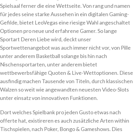
Spielsaal ferner die eine Wettseite. Von rang und namen
für jedes seine starke Aussehen in ein digitalen Gaming-
Gefilde, bietet LeoVegas eine riesige Wahl angeschaltet
Optionen pro neue und erfahrene Gamer. So lange
Sportart Deren Liebe wird, deckt unser
Sportwettenangebot was auch immer nicht vor, von Pille
unter anderem Basketball solange bis hin nach
Nischensportarten, unter anderem bietet
wettbewerbsfähige Quoten & Live-Wettoptionen. Diese
ausfindig machen Tausende von Titeln, durch klassischen
Walzen so weit wie angewandten neuesten Video-Slots
unter einsatz von innovativen Funktionen.
Dort welches Spielbank pro jeden Gusto etwas nach
offerte hat, existireren es auch zusätzliche Arten within
Tischspielen, nach Poker, Bongo & Gameshows. Dies