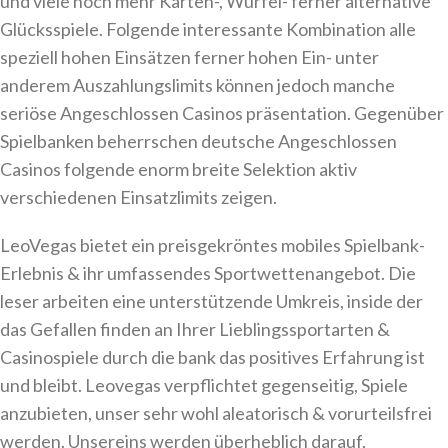
und viele noch mehr Karten-, Würfel- ferner alternative
Glücksspiele.
Folgende interessante Kombination alle
speziell hohen Einsätzen ferner hohen Ein- unter
anderem Auszahlungslimits können jedoch manche
seriöse Angeschlossen Casinos präsentation. Gegenüber
Spielbanken beherrschen deutsche Angeschlossen
Casinos folgende enorm breite Selektion aktiv
verschiedenen Einsatzlimits zeigen.
LeoVegas bietet ein preisgekröntes mobiles Spielbank-
Erlebnis & ihr umfassendes Sportwettenangebot. Die
leser arbeiten eine unterstützende Umkreis, inside der
das Gefallen finden an Ihrer Lieblingssportarten &
Casinospiele durch die bank das positives Erfahrung ist
und bleibt. Leovegas verpflichtet gegenseitig, Spiele
anzubieten, unser sehr wohl aleatorisch & vorurteilsfrei
werden. Unsereins werden überheblich darauf,