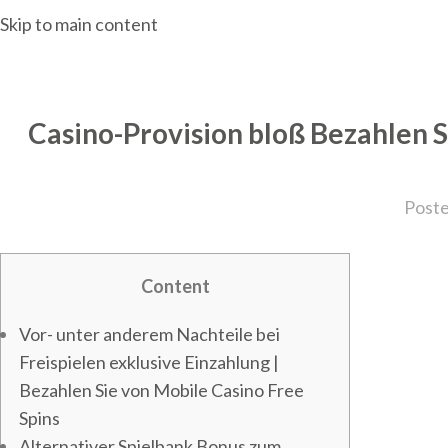
Skip to main content
Casino-Provision bloß Bezahlen 
Poste
Content
Vor- unter anderem Nachteile bei
Freispielen exklusive Einzahlung |
Bezahlen Sie von Mobile Casino Free
Spins
Alternativer Spielbank Bonus zum