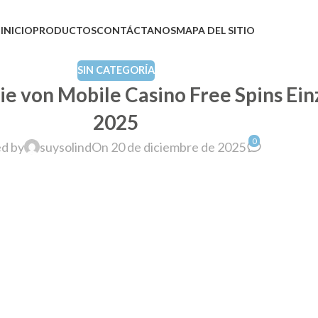
INICIO
PRODUCTOS
CONTÁCTANOS
MAPA DEL SITIO
SIN CATEGORÍA
Sie von Mobile Casino Free Spins E
2025
0
d by
suysolind
On 20 de diciembre de 2025