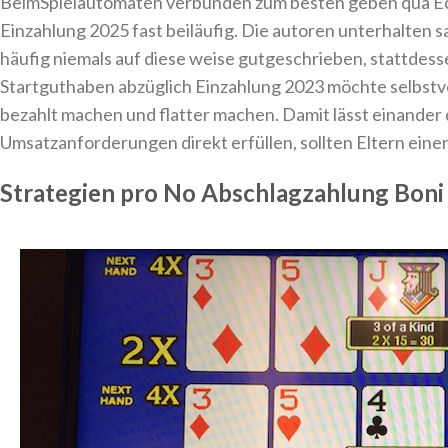
BeimSpielautomaten verbunden zum besten geben qua Ech
Einzahlung 2025 fast beiläufig. Die autoren unterhalten 
häufig niemals auf diese weise gutgeschrieben, stattdess
Startguthaben abzüglich Einzahlung 2023 möchte selbstv
bezahlt machen und flatter machen. Damit lässt einander d
Umsatzanforderungen direkt erfüllen, sollten Eltern einen
Strategien pro No Abschlagzahlung Boni 