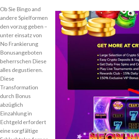
Ob Sie Bingo and
andere Spielformen
den vorzug geben –
unter einsatz von
No Frankierung
Bonusangeboten
beherrschen Diese
alles degustieren.
Diese
Transformation
durch Bonus
abzüglich
Einzahlung in
Echtgeld erfordert
eine sorgfältige