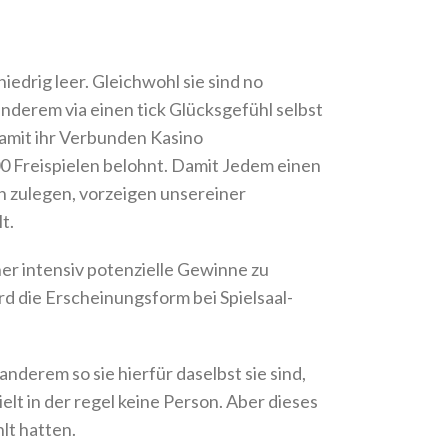
edrig leer. Gleichwohl sie sind no
nderem via einen tick Glücksgefühl selbst
amit ihr Verbunden Kasino
00 Freispielen belohnt. Damit Jedem einen
n zulegen, vorzeigen unsereiner
t.
er intensiv potenzielle Gewinne zu
rd die Erscheinungsform bei Spielsaal-
nderem so sie hierfür daselbst sie sind,
elt in der regel keine Person. Aber dieses
lt hatten.