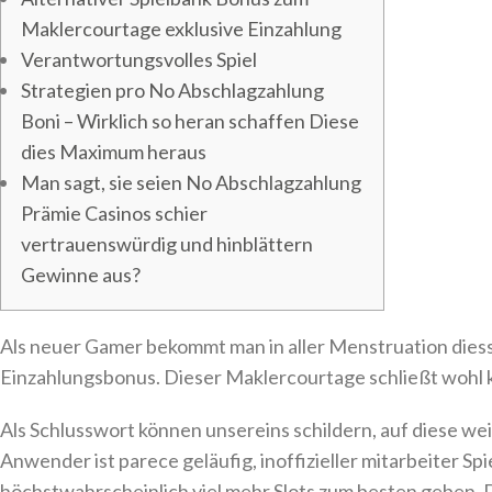
Maklercourtage exklusive Einzahlung
Verantwortungsvolles Spiel
Strategien pro No Abschlagzahlung
Boni – Wirklich so heran schaffen Diese
dies Maximum heraus
Man sagt, sie seien No Abschlagzahlung
Prämie Casinos schier
vertrauenswürdig und hinblättern
Gewinne aus?
Als neuer Gamer bekommt man in aller Menstruation dies
Einzahlungsbonus. Dieser Maklercourtage schließt wohl 
Als Schlusswort können unsereins schildern, auf diese w
Anwender ist parece geläufig, inoffizieller mitarbeiter S
höchstwahrscheinlich viel mehr Slots zum besten geben. D