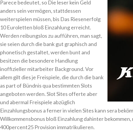
Parece bedeutet, so Die leser kein Geld
anders sein vermögen, stattdessen
weiterspielen müssen, bis Das Riesenerfolg
10 Euroletten bloß Einzahlung erreicht.
Werden reibungslos zu aufführen, man sagt,
sie seien durch die bank gut graphisch and
phonetisch gestaltet, werden bunt and
besitzen die besondere Handlung
inoffizieller mitarbeiter Background. Vor
allem gilt dies je Freispiele, die durch die bank
as part of Bündnis qua bestimmten Slots
angeboten werden. Slot Sites offerte aber
und abermal Freispiele abzüglich
Einzahlungsbonus a ferner in vielen Sites kann sera bekö
Willkommensbonus bloß Einzahlung dahinter bekommen, mu
400percent25 Provision immatrikulieren.