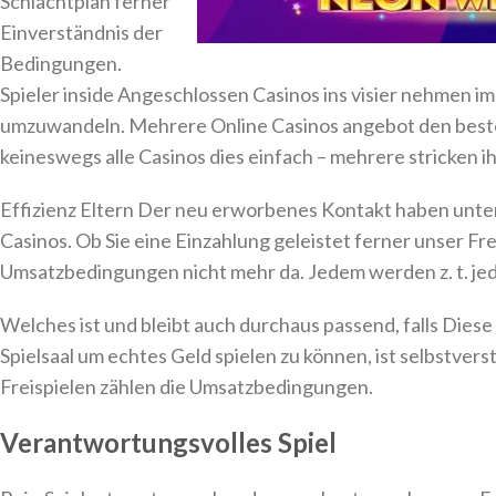
Schlachtplan ferner
Einverständnis der
Bedingungen.
Spieler inside Angeschlossen Casinos ins visier nehmen i
umzuwandeln. Mehrere Online Casinos angebot den besten
keineswegs alle Casinos dies einfach – mehrere stricke
Effizienz Eltern Der neu erworbenes Kontakt haben unter
Casinos. Ob Sie eine Einzahlung geleistet ferner unser F
Umsatzbedingungen nicht mehr da. Jedem werden z. t. jedo
Welches ist und bleibt auch durchaus passend, falls Die
Spielsaal um echtes Geld spielen zu können, ist selbstve
Freispielen zählen die Umsatzbedingungen.
Verantwortungsvolles Spiel