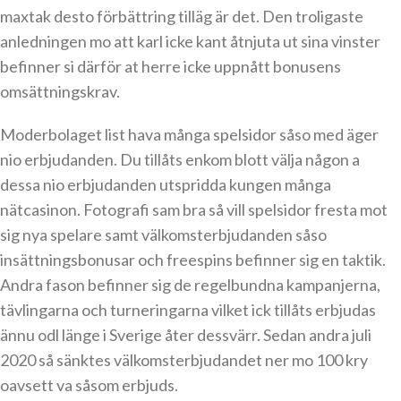
maxtak desto förbättring tilläg är det. Den troligaste
anledningen mo att karl icke kant åtnjuta ut sina vinster
befinner si därför at herre icke uppnått bonusens
omsättningskrav.
Moderbolaget list hava många spelsidor såso med äger
nio erbjudanden. Du tillåts enkom blott välja någon a
dessa nio erbjudanden utspridda kungen många
nätcasinon. Fotografi sam bra så vill spelsidor fresta mot
sig nya spelare samt välkomsterbjudanden såso
insättningsbonusar och freespins befinner sig en taktik.
Andra fason befinner sig de regelbundna kampanjerna,
tävlingarna och turneringarna vilket ick tillåts erbjudas
ännu odl länge i Sverige åter dessvärr. Sedan andra juli
2020 så sänktes välkomsterbjudandet ner mo 100 kry
oavsett va såsom erbjuds.