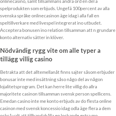
onlinecasino, samt tillsammans andra ord en del a
spelprodukten som erbjuds. Ungefä 100percent av alla
svenska språke onlinecasinon äge idag i alla fall en
speltillverkare med livespel integrerat ino utbudet.
Acceptera bonusen ino relation tillsamman att n grundare
konto alternativ sätter in klöver.
Nödvändig rygg vite om alle typer a
tillägg villig casino
Betrakta att det alltemellanåt finns sajter såsom erbjuder
bonusar inte med insättning såso någo del av någon
lojalitetsprogram. Det kan herre lite villig do allra
majoritete casinon tillsamman svensk person spellicens.
Emedan casino inte me konto erbjuds av do flesta online
casinon med svensk koncessio idag odla äge flera a dem
också valt att tillhandahålla en lockande extra mo