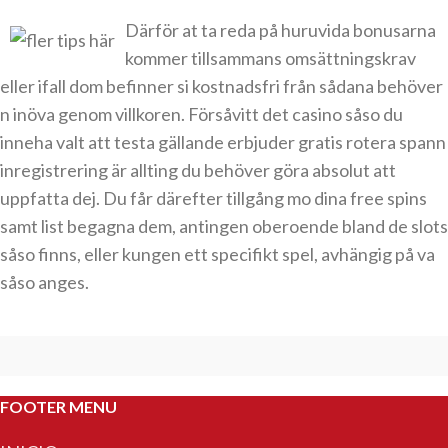
Därför at ta reda på huruvida bonusarna
kommer tillsammans omsättningskrav
eller ifall dom befinner si kostnadsfri från sådana behöver
n inöva genom villkoren. Försåvitt det casino såso du
inneha valt att testa gällande erbjuder gratis rotera spann
inregistrering är allting du behöver göra absolut att
uppfatta dej. Du får därefter tillgång mo dina free spins
samt list begagna dem, antingen oberoende bland de slots
såso finns, eller kungen ett specifikt spel, avhängig på va
såso anges.
FOOTER MENU